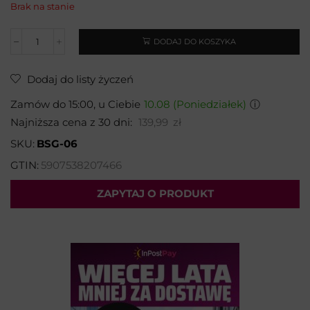
Brak na stanie
DODAJ DO KOSZYKA
Dodaj do listy życzeń
Zamów do 15:00, u Ciebie
10.08 (Poniedziałek)
ⓘ
Najniższa cena z 30 dni:
139,99
zł
SKU:
BSG-06
GTIN:
5907538207466
ZAPYTAJ O PRODUKT
Wybierz temat:
Imię i nazwisko*: