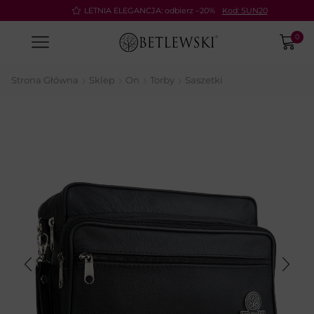
Pay
LETNIA ELEGANCJA: odbierz –20%
Kod: SUN20
0
Strona Główna
Sklep
On
Torby
Saszetki