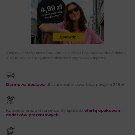
Adres email*:
Telefon:
*Dotyczy dostawy przez Paczkomat® z InPost Pay. Akcja ważna w dniach
10.07-10.08.2026 r. Regulamin akcji dostępny na www.inpost.pl
Wiadomość*:
Darmowa dostawa
dla zamówień o wartości powyżej 249 zł.
Kupujesz produkt na prezent? Sprawdź
ofertę opakowań i
WYŚLIJ
dodatków prezentowych!