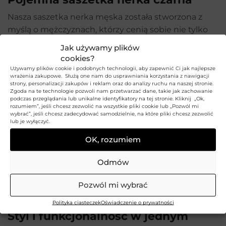
Nasza saszetka nerka męska została stworzona z
myślą o mężczyznach, którzy cenią sobie nie tylko
wygodę, ale także niepowtarzalny styl. Wykonana ze
Jak używamy plików
skóry naturalnej licowej, zapewnia trwałość i
cookies?
niezrównaną jakość. Dzięki dwóm dużym komorom
Używamy plików cookie i podobnych technologii, aby zapewnić Ci jak najlepsze
wrażenia zakupowe. Służą one nam do usprawniania korzystania z nawigacji
i praktycznemu błyskawicznemu zamknięciu, Twoje
strony, personalizacji zakupów i reklam oraz do analizy ruchu na naszej stronie.
Zgoda na te technologie pozwoli nam przetwarzać dane, takie jak zachowanie
niezbędne przedmioty będą zawsze pod ręką.
podczas przeglądania lub unikalne identyfikatory na tej stronie. Kliknij „Ok,
Saszetka dodatkowo na froncie posiada 1 szeroką
rozumiem”, jeśli chcesz zezwolić na wszystkie pliki cookie lub „Pozwól mi
wybrać”, jeśli chcesz zadecydować samodzielnie, na które pliki chcesz zezwolić
kieszeń oraz 2 mniejsze przegródki również
lub je wyłączyć.
zamykane na suwak. Z tyłu produktu także mieści
OK, rozumiem
się kieszeń na zamek. Ta saszetka jest idealna
zarówno na co dzień, jak i na specjalne okazje.
Odmów
Możesz nosić ją w ręce, dzięki odczepianemu
skórzanemu uchwytowi mocowanemu z lewej lub z
Pozwól mi wybrać
prawej strony saszetki.
Polityka ciasteczek
Oświadczenie o prywatności
Styl i funkcjonalność w jednym