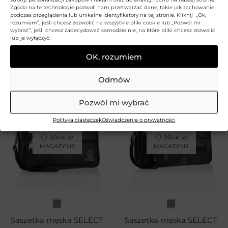
Zgoda na te technologie pozwoli nam przetwarzać dane, takie jak zachowanie
podczas przeglądania lub unikalne identyfikatory na tej stronie. Kliknij „Ok,
rozumiem”, jeśli chcesz zezwolić na wszystkie pliki cookie lub „Pozwól mi
wybrać”, jeśli chcesz zadecydować samodzielnie, na które pliki chcesz zezwolić
lub je wyłączyć.
Saszetka męska SELECT
Saszetka męska SELECT
BETLEWSKI
BETLEWSKI
OK, rozumiem
139,99
zł
139,99
zł
Odmów
Pozwól mi wybrać
Polityka ciasteczek
Oświadczenie o prywatności
BRAK W
BRAK W
MAGAZYNIE
MAGAZYNIE
Saszetka męska SELECT
Saszetka męska SELECT