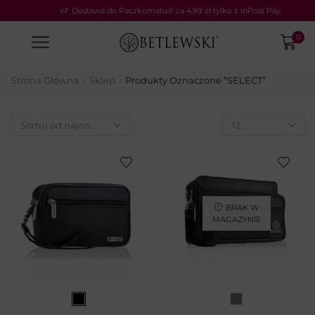
Dostawa do Paczkomatu® za 4,99 zł tylko z InPost Pay
0
Strona Główna
Sklep
Produkty Oznaczone “SELECT”
BRAK W
MAGAZYNIE