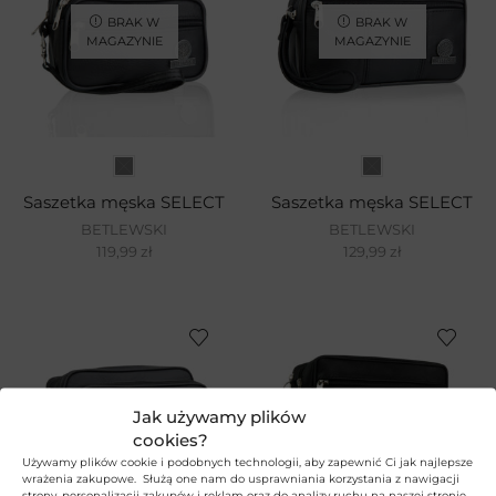
BRAK W
BRAK W
MAGAZYNIE
MAGAZYNIE
Saszetka męska SELECT
Saszetka męska SELECT
BETLEWSKI
BETLEWSKI
119,99
zł
129,99
zł
BRAK W
BRAK W
Jak używamy plików
MAGAZYNIE
MAGAZYNIE
cookies?
Używamy plików cookie i podobnych technologii, aby zapewnić Ci jak najlepsze
wrażenia zakupowe. Służą one nam do usprawniania korzystania z nawigacji
strony, personalizacji zakupów i reklam oraz do analizy ruchu na naszej stronie.