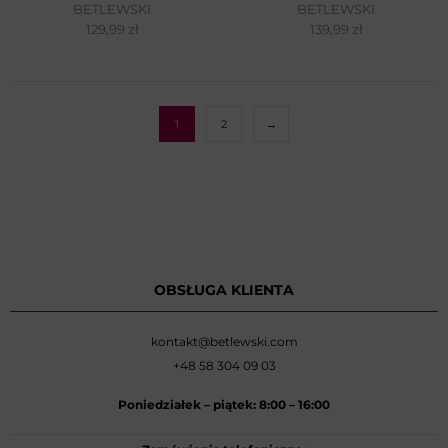
BETLEWSKI
BETLEWSKI
129,99
zł
139,99
zł
1
2
→
OBSŁUGA KLIENTA
kontakt@betlewski.com
+48 58 304 09 03
Poniedziałek –
piątek: 8:00
–
16:00