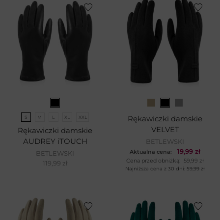
S
M
L
XL
XXL
Rękawiczki damskie
VELVET
Rękawiczki damskie
AUDREY iTOUCH
BETLEWSKI
19,99
zł
Aktualna cena:
BETLEWSKI
Cena przed obniżką:
59,99
zł
119,99
zł
Najniższa cena z 30 dni:
59,99
zł