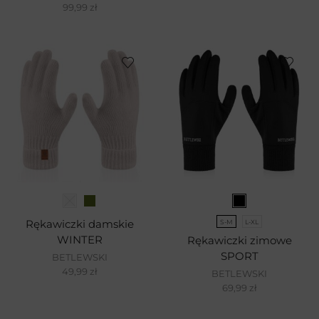
99,99
zł
Rękawiczki damskie
S-M
L-XL
WINTER
Rękawiczki zimowe
SPORT
BETLEWSKI
49,99
zł
BETLEWSKI
69,99
zł