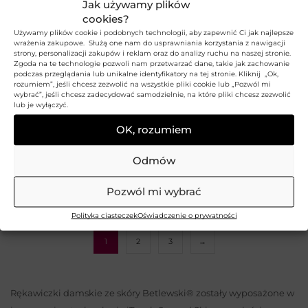
Jak używamy plików
cookies?
Używamy plików cookie i podobnych technologii, aby zapewnić Ci jak najlepsze
wrażenia zakupowe. Służą one nam do usprawniania korzystania z nawigacji
strony, personalizacji zakupów i reklam oraz do analizy ruchu na naszej stronie.
Zgoda na te technologie pozwoli nam przetwarzać dane, takie jak zachowanie
podczas przeglądania lub unikalne identyfikatory na tej stronie. Kliknij „Ok,
rozumiem”, jeśli chcesz zezwolić na wszystkie pliki cookie lub „Pozwól mi
wybrać”, jeśli chcesz zadecydować samodzielnie, na które pliki chcesz zezwolić
lub je wyłączyć.
Damskie rękawiczki
Damskie rękawiczki z
SUEDE
paseczkiem VELVET
OK, rozumiem
BETLEWSKI
BETLEWSKI
19,99
zł
19,99
zł
–
59,99
zł
Aktualna cena:
Odmów
Cena przed obniżką:
59,99
zł
Najniższa cena z 30 dni:
9,99
zł
Pozwól mi wybrać
Polityka ciasteczek
Oświadczenie o prywatności
1
2
3
→
Rękawiczki damskie ze skóry Betlewski® zostały wyposażone w