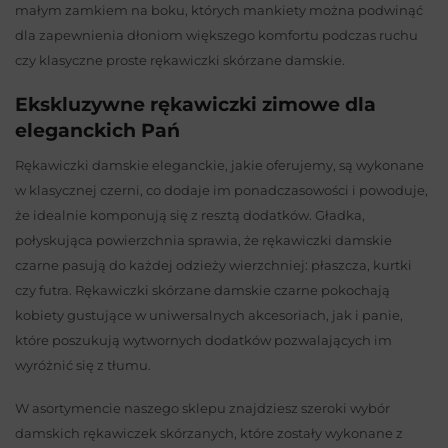
małym zamkiem na boku, których mankiety można podwinąć
dla zapewnienia dłoniom większego komfortu podczas ruchu
czy klasyczne proste rękawiczki skórzane damskie.
Ekskluzywne rękawiczki zimowe dla
eleganckich Pań
Rękawiczki damskie eleganckie, jakie oferujemy, są wykonane
w klasycznej czerni, co dodaje im ponadczasowości i powoduje,
że idealnie komponują się z resztą dodatków. Gładka,
połyskująca powierzchnia sprawia, że rękawiczki damskie
czarne pasują do każdej odzieży wierzchniej: płaszcza, kurtki
czy futra. Rękawiczki skórzane damskie czarne pokochają
kobiety gustujące w uniwersalnych akcesoriach, jak i panie,
które poszukują wytwornych dodatków pozwalających im
wyróżnić się z tłumu.
W asortymencie naszego sklepu znajdziesz szeroki wybór
damskich rękawiczek skórzanych, które zostały wykonane z