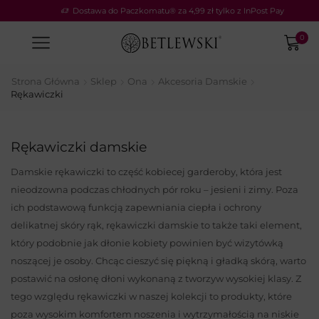
Dostawa do Paczkomatu® za 4,99 zł tylko z InPost Pay
0
Strona Główna
Sklep
Ona
Akcesoria Damskie
Rękawiczki
Rękawiczki damskie
Damskie rękawiczki to część kobiecej garderoby, która jest
nieodzowna podczas chłodnych pór roku – jesieni i zimy. Poza
ich podstawową funkcją zapewniania ciepła i ochrony
delikatnej skóry rąk, rękawiczki damskie to także taki element,
który podobnie jak dłonie kobiety powinien być wizytówką
noszącej je osoby. Chcąc cieszyć się piękną i gładką skórą, warto
postawić na osłonę dłoni wykonaną z tworzyw wysokiej klasy. Z
tego względu rękawiczki w naszej kolekcji to produkty, które
poza wysokim komfortem noszenia i wytrzymałością na niskie