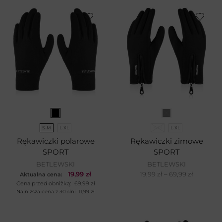
S-M
L-XL
S-M
L-XL
Rękawiczki polarowe
Rękawiczki zimowe
SPORT
SPORT
BETLEWSKI
BETLEWSKI
19,99
zł
19,99
zł
–
69,99
zł
Aktualna cena:
Cena przed obniżką:
69,99
zł
Najniższa cena z 30 dni:
11,99
zł