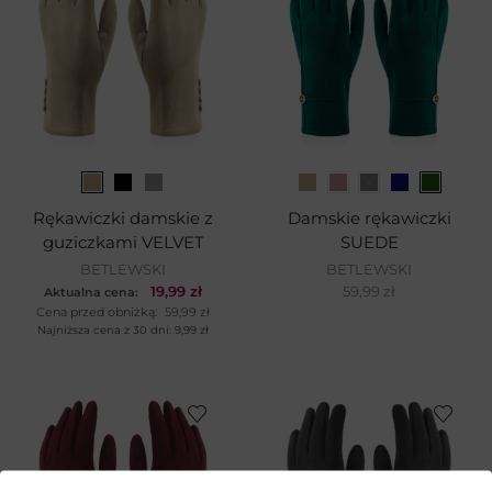
Rękawiczki damskie z
Damskie rękawiczki
guziczkami VELVET
SUEDE
BETLEWSKI
BETLEWSKI
19,99
zł
59,99
zł
Aktualna cena:
Cena przed obniżką:
59,99
zł
Najniższa cena z 30 dni:
9,99
zł