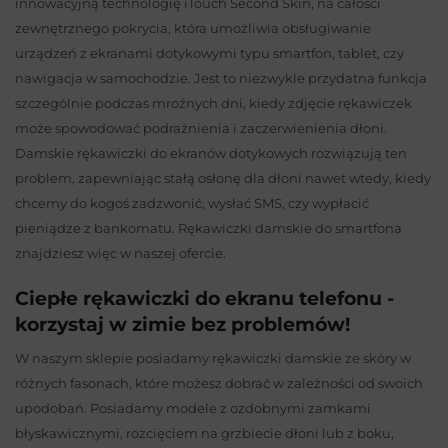
innowacyjną technologię iTouch Second Skin, na całości
zewnętrznego pokrycia, która umożliwia obsługiwanie
urządzeń z ekranami dotykowymi typu smartfon, tablet, czy
nawigacja w samochodzie. Jest to niezwykle przydatna funkcja
szczególnie podczas mroźnych dni, kiedy zdjęcie rękawiczek
może spowodować podrażnienia i zaczerwienienia dłoni.
Damskie rękawiczki do ekranów dotykowych rozwiązują ten
problem, zapewniając stałą osłonę dla dłoni nawet wtedy, kiedy
chcemy do kogoś zadzwonić, wysłać SMS, czy wypłacić
pieniądze z bankomatu. Rękawiczki damskie do smartfona
znajdziesz więc w naszej ofercie.
Ciepłe rękawiczki do ekranu telefonu -
korzystaj w zimie bez problemów!
W naszym sklepie posiadamy rękawiczki damskie ze skóry w
różnych fasonach, które możesz dobrać w zależności od swoich
upodobań. Posiadamy modele z ozdobnymi zamkami
błyskawicznymi, rozcięciem na grzbiecie dłoni lub z boku,