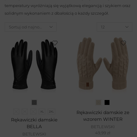
temperatury wyróżniają się wyjątkową elegancją i szykiem oraz
solidnym wykonaniem z dbałością o każdy szczegół.
S
M
L
XL
2XL
Rękawiczki damskie ze
wzorem WINTER
Rękawiczki damskie
BELLA
BETLEWSKI
49,99
zł
BETLEWSKI