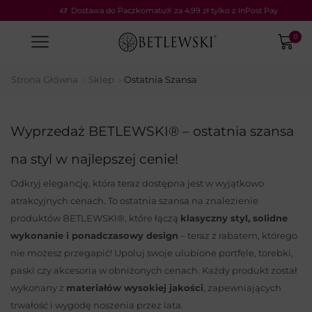
Dostawa do Paczkomatu® za 4,99 zł tylko z InPost Pay
0
Strona Główna
Sklep
Ostatnia Szansa
Wyprzedaż BETLEWSKI® – ostatnia szansa
na styl w najlepszej cenie!
Odkryj elegancję, która teraz dostępna jest w wyjątkowo
atrakcyjnych cenach. To ostatnia szansa na znalezienie
produktów BETLEWSKI®, które łączą
klasyczny styl, solidne
wykonanie i ponadczasowy design
– teraz z rabatem, którego
nie możesz przegapić! Upoluj swoje ulubione portfele, torebki,
paski czy akcesoria w obniżonych cenach. Każdy produkt został
wykonany z
materiałów wysokiej jakości
, zapewniających
trwałość i wygodę noszenia przez lata.