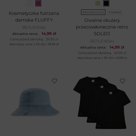
Kosmetyczka futrzana
BROWN SOLID
ORANGE
damska FLUFFY
Owalne okulary
przeciwsłoneczne retro
BETLEWSKI
14,99
zł
SOLEO
Aktualna cena:
Cena przed obniżką:
39,99
zł
BETLEWSKI
Najniższa cena z 30 dni:
39,99
zł
14,99
zł
Aktualna cena:
Cena przed obniżką:
49,99
zł
Najniższa cena z 30 dni:
49,99
zł