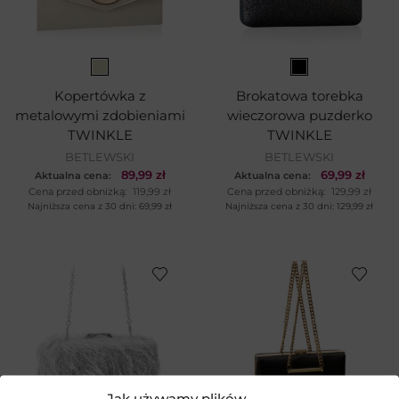
Kopertówka z
Brokatowa torebka
metalowymi zdobieniami
wieczorowa puzderko
TWINKLE
TWINKLE
BETLEWSKI
BETLEWSKI
89,99
zł
69,99
zł
Aktualna cena:
Aktualna cena:
Cena przed obniżką:
119,99
zł
Cena przed obniżką:
129,99
zł
Najniższa cena z 30 dni:
69,99
zł
Najniższa cena z 30 dni:
129,99
zł
Jak używamy plików