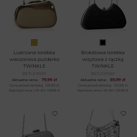
Lustrzana torebka
Brokatowa torebka
wieczorowa puzderko
wizytowa z rączką
TWINKLE
TWINKLE
BETLEWSKI
BETLEWSKI
79,99
zł
69,99
zł
Aktualna cena:
Aktualna cena:
Cena przed obniżką:
139,99
zł
Cena przed obniżką:
129,99
zł
Najniższa cena z 30 dni:
139,99
zł
Najniższa cena z 30 dni:
129,99
zł