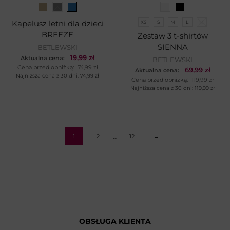
Kapelusz letni dla dzieci
XS
S
M
L
XL
BREEZE
Zestaw 3 t-shirtów
SIENNA
BETLEWSKI
19,99
zł
Aktualna cena:
BETLEWSKI
Cena przed obniżką:
74,99
zł
69,99
zł
Aktualna cena:
Najniższa cena z 30 dni:
74,99
zł
Cena przed obniżką:
119,99
zł
Najniższa cena z 30 dni:
119,99
zł
…
1
2
12
→
OBSŁUGA KLIENTA