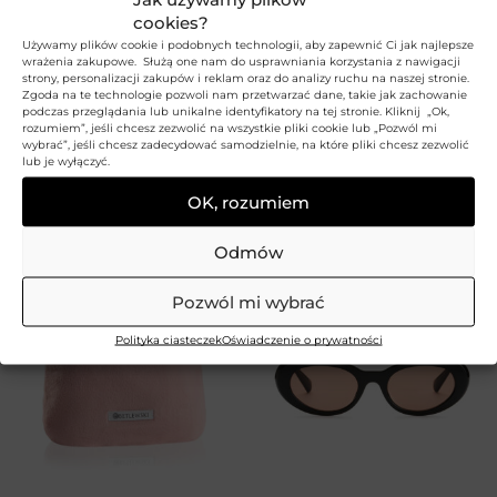
cookies?
Używamy plików cookie i podobnych technologii, aby zapewnić Ci jak najlepsze
wrażenia zakupowe. Służą one nam do usprawniania korzystania z nawigacji
strony, personalizacji zakupów i reklam oraz do analizy ruchu na naszej stronie.
Futrzana mini torebka
Prostokątna kopertówka
Zgoda na te technologie pozwoli nam przetwarzać dane, takie jak zachowanie
podczas przeglądania lub unikalne identyfikatory na tej stronie. Kliknij „Ok,
imprezowa TWINKLE
na łańcuszku TWINKLE
rozumiem”, jeśli chcesz zezwolić na wszystkie pliki cookie lub „Pozwól mi
wybrać”, jeśli chcesz zadecydować samodzielnie, na które pliki chcesz zezwolić
BETLEWSKI
BETLEWSKI
lub je wyłączyć.
59,99
zł
69,99
zł
Aktualna cena:
Aktualna cena:
Cena przed obniżką:
129,99
zł
Cena przed obniżką:
129,99
zł
OK, rozumiem
Najniższa cena z 30 dni:
69,99
zł
Najniższa cena z 30 dni:
129,99
zł
Odmów
Pozwól mi wybrać
Polityka ciasteczek
Oświadczenie o prywatności