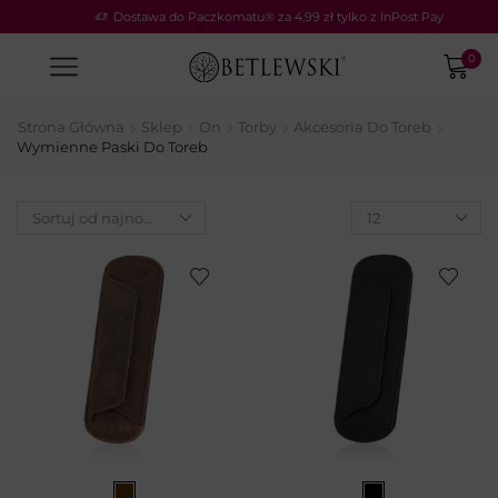
Dostawa do Paczkomatu® za 4,99 zł tylko z InPost Pay
0
Strona Główna
Sklep
On
Torby
Akcesoria Do Toreb
Wymienne Paski Do Toreb