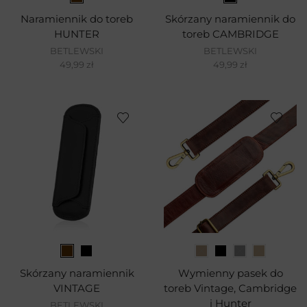
Naramiennik do toreb
Skórzany naramiennik do
HUNTER
toreb CAMBRIDGE
BETLEWSKI
BETLEWSKI
49,99
zł
49,99
zł
Skórzany naramiennik
Wymienny pasek do
VINTAGE
toreb Vintage, Cambridge
i Hunter
BETLEWSKI