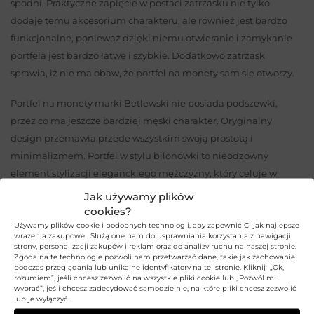
spodni. Praktyczne zapięcie w postaci zatrzasku nie tylko
dodaje temu akcesorium charakteru, ale również jest bardzo
funkcjonalne, ponieważ dzięki niemu otwieranie i zamykanie
portfela jest bardzo łatwe i szybkie. Dodatkowo zatrzask
sprawia, iż nie ma obaw, że portfel na monety sam się otworzy.
Portfel na monety marki Betlewski nie posiada podszewki,
przez co ma jeszcze bardziej męski charakter. Oryginalny
design przemawia przede wszystkim swoją prostotą i
minimalizmem. Portfel w stylu bilonówki to nieodzowny
element stylizacji eleganckiego mężczyzny, który celuje w
stylistykę retro lub klasyczną elegancję vintage. Logo marki
Jak używamy plików
Betlewski jest widoczne na produkcie, ale nie jest i nie jest
cookies?
nachalne, przez co stylistyka portfela nie jest nim nasiąknięta, a
Używamy plików cookie i podobnych technologii, aby zapewnić Ci jak najlepsze
wrażenia zakupowe. Służą one nam do usprawniania korzystania z nawigacji
jedynie w subtelny sposób przełamana. Stylowe logo na
strony, personalizacji zakupów i reklam oraz do analizy ruchu na naszej stronie.
Zgoda na te technologie pozwoli nam przetwarzać dane, takie jak zachowanie
portfelu jeszcze bardziej podkręca retro charakter etui na
podczas przeglądania lub unikalne identyfikatory na tej stronie. Kliknij „Ok,
monety i sprawia, iż produkt zyskuje na oryginalności.
rozumiem”, jeśli chcesz zezwolić na wszystkie pliki cookie lub „Pozwól mi
wybrać”, jeśli chcesz zadecydować samodzielnie, na które pliki chcesz zezwolić
lub je wyłączyć.
Czarny portfel na monety to klasyk, który sprawdzi się