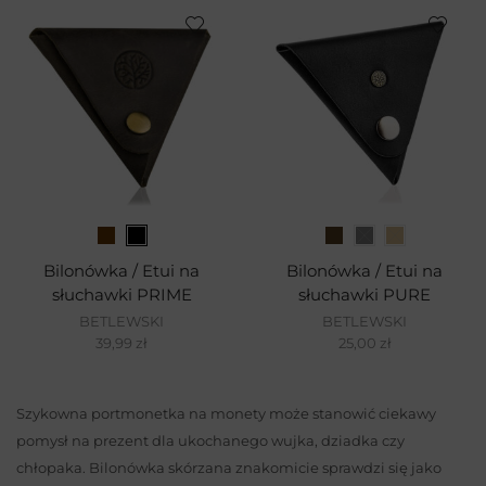
Bilonówka / Etui na
Bilonówka / Etui na
słuchawki PRIME
słuchawki PURE
BETLEWSKI
BETLEWSKI
39,99
zł
25,00
zł
Szykowna portmonetka na monety może stanowić ciekawy
pomysł na prezent dla ukochanego wujka, dziadka czy
chłopaka. Bilonówka skórzana znakomicie sprawdzi się jako