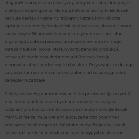
elegancki dodatek dla mężczyzny, który ceni sobie dobry styl i
praktyczne rozwiązania. Mały portfel na bilon marki Betlewski
cechuje bardzo oryginalny, trójkątny kształt, który dobrze
wpisuje się w trendy mody męskiej w stylu casualowym i smart
casualowym. Bilonówki skórzane utrzymane w czerni albo
brązie będą dobrze pasować do akcesoriów retro i vintage.
Naturalna skóra licowa, którą wykorzystano do produkcji,
sprawia, iż portfele na drobne marki Betlewski mają
niepowtarzalny i bardzo męski charakter. Przyczynia się do tego
surowość formy, minimalizm w zdobieniach oraz oryginalne
zapięcie na zatrzask.
Praktyczne cechy portmonetki na bilon przemawiają za tym, iż
taka forma portfela może być bardzo użyteczna w życiu
codziennym. Skórzane bilonówki na monety marki Betlewski
mimo, iż nie zajmują wiele miejsca, są bardzo pojemne i
zmieszczą całkiem sporą ilość drobniaków. Trójkątny kształt
sprawia, iż portfel bilonówka nie będzie wypychał kieszeni