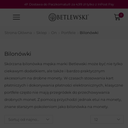
Dostawa do Paczkomatu® za 4,99 zł tylko z InPost Pay
0
Strona Główna
Sklep
On
Portfele
Bilonówki
Bilonówki
Skórzana bilonówka męska marki Betlewski może być nie tylko
ciekawym dodatkiem, ale także i bardzo praktycznym
akcesorium na drobne monety. W czasach stosowania kart
płatniczych i dokonywania płatności elektronicznych, klasyczne
portfele często nie mają przegródek do przechowywania
drobnych monet. Z pomocą przychodzi jednak etui na monety,
znane starszym pokoleniom jako bilonówka na monety.