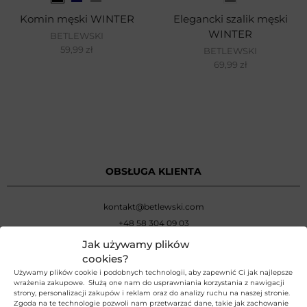
Komin męski WINTER
Elegancki szalik męski
WINTER
BETLEWSKI
59,99
zł
BETLEWSKI
69,99
zł
OBSŁUGA KLIENTA
kontakt@betlewski.com
+48 58 304 09 03
Jak używamy plików
Poniedziałek –
piątek: 8:00
–
16:00
cookies?
Używamy plików cookie i podobnych technologii, aby zapewnić Ci jak najlepsze
Zamówienia telefoniczne:
wrażenia zakupowe. Służą one nam do usprawniania korzystania z nawigacji
strony, personalizacji zakupów i reklam oraz do analizy ruchu na naszej stronie.
+48 58 304 09 03
Zgoda na te technologie pozwoli nam przetwarzać dane, takie jak zachowanie