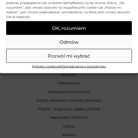
podczas przeglądania lub unikalne identyfikatory na tej stronie. Kliknij „Ok,
rozumiem”, jeśli chcesz zezwolić na wszystkie pliki cookie lub „Pozwól mi
wybrać”, jeśli chcesz zadecydować samodzielnie, na które pliki chcesz zezwolić
REGULAMIN
lub je wyłączyć.
Regulamin sklepu
OK, rozumiem
Polityka prywatności
Odmów
Polityka Plików Cookies
Pozwól mi wybrać
INFORMACJE
Polityka ciasteczek
Oświadczenie o prywatności
Zwroty
Reklamacje
Odstąpienie od umowy
Koszty dostawy i metody płatności
PayPo – Kup teraz, zapłać później!
Marka BETLEWSKI
®
Opinie
Kariera