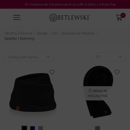
Dostawa do Paczkomatu® za 4,99 zł tylko z InPost Pay
0
Strona Główna
Sklep
On
Akcesoria Męskie
Szaliki I Kominy
BRAK W
MAGAZYNIE