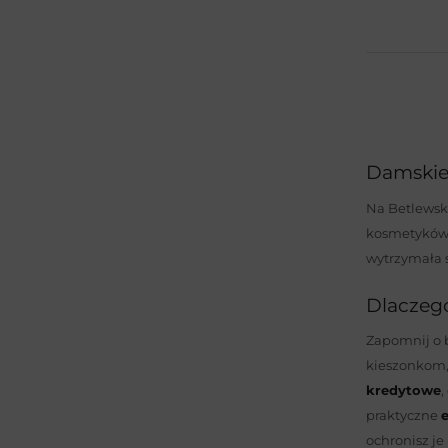
+15 więcej
Damskie 
Na Betlewsk
kosmetyków i
wytrzymała 
Dlaczeg
Zapomnij o b
kieszonkom, 
kredytowe
,
praktyczne
e
ochronisz je