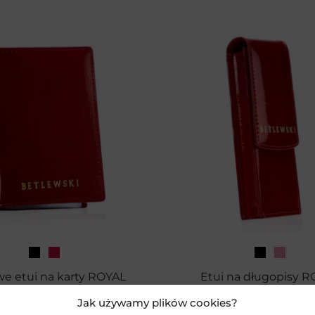
e etui na karty ROYAL
Etui na długopisy 
BETLEWSKI
BETLEWSKI
Jak używamy plików cookies?
69,99
zł
89,99
zł