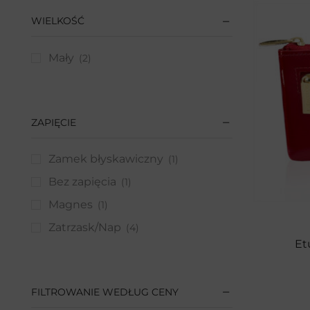
Odzież męska
(6)
WIELKOŚĆ
+1 więcej
Dziecko
(21)
Torebki i plecaki
(1)
Mały
(2)
Akcesoria dla dzieci
(11)
Portfele
(2)
Paski
(7)
ZAPIĘCIE
Bagaż
(103)
Zamek błyskawiczny
(1)
Walizki
(31)
Bez zapięcia
(1)
Kuferki podróżne
(4)
Magnes
(1)
Kosmetyczki
(37)
Zatrzask/Nap
(4)
Plecaki
(9)
Et
Torby
(4)
Nerki
(5)
FILTROWANIE WEDŁUG CENY
Saszetki
(8)