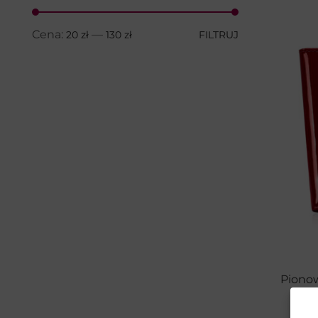
Termiczne torby na lunch
(3)
Akcesoria podróżne
(9)
Cena:
—
20 zł
130 zł
FILTRUJ
Akcesoria
(146)
Zestawy prezentowe
(100)
Zestawy dla niej
(32)
Zestawy dla niego
(64)
Pomysł na prezent
(230)
Dla niej
(129)
Dla niego
(125)
Portfel z grawerem
(50)
Pasek z grawerem
(4)
Nieśmiertelniki z grawerem
(2)
Bransoletka z grawerem
(6)
Pionow
Produkty personalizowane
(4)
Galanteria i dodatki