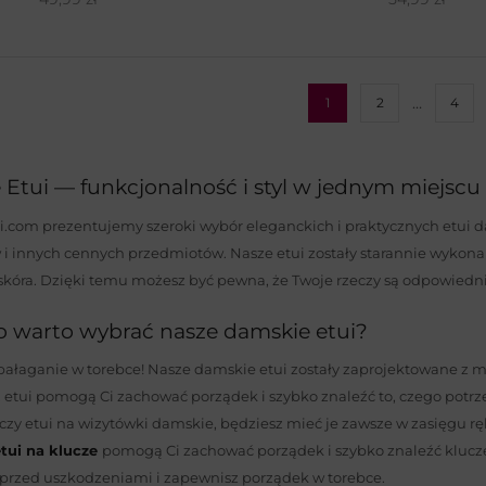
…
1
2
4
Etui — funkcjonalność i styl w jednym miejscu
i.com prezentujemy szeroki wybór eleganckich i praktycznych etui 
 innych cennych przedmiotów. Nasze etui zostały starannie wykonane
skóra. Dzięki temu możesz być pewna, że Twoje rzeczy są odpowiedn
o warto wybrać nasze damskie etui?
ałaganie w torebce! Nasze damskie etui zostały zaprojektowane z m
etui pomogą Ci zachować porządek i szybko znaleźć to, czego potrzeb
 czy etui na wizytówki damskie, będziesz mieć je zawsze w zasięgu r
tui na klucze
pomogą Ci zachować porządek i szybko znaleźć klucze
 przed uszkodzeniami i zapewnisz porządek w torebce.