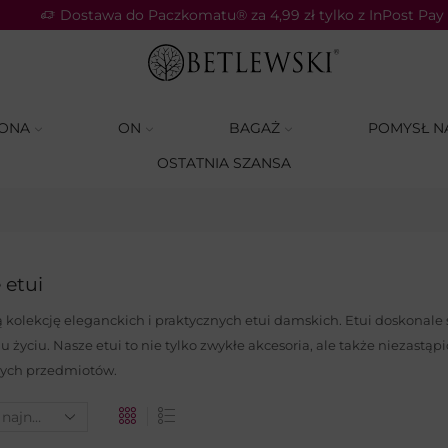
Dostawa do Paczkomatu® za 4,99 zł tylko z InPost Pay
ONA
ON
BAGAŻ
POMYSŁ N
OSTATNIA SZANSA
 etui
 kolekcję eleganckich i praktycznych etui damskich. Etui doskonal
życiu. Nasze etui to nie tylko zwykłe akcesoria, ale także niezastąp
ych przedmiotów.