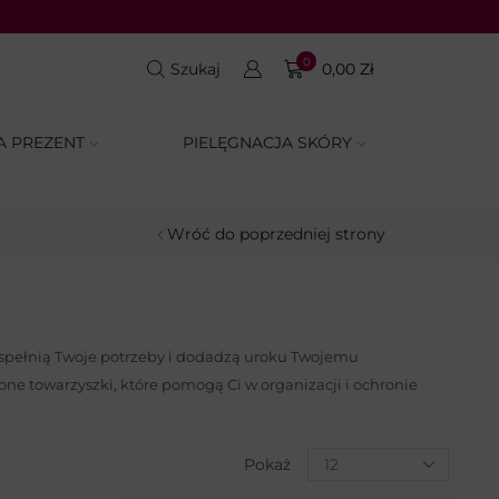
LETNIA ELEGANCJA: od
0
Szukaj
0,00
Zł
A PREZENT
PIELĘGNACJA SKÓRY
Wróć do poprzedniej strony
e spełnią Twoje potrzeby i dodadzą uroku Twojemu
ione towarzyszki, które pomogą Ci w organizacji i ochronie
Pokaż