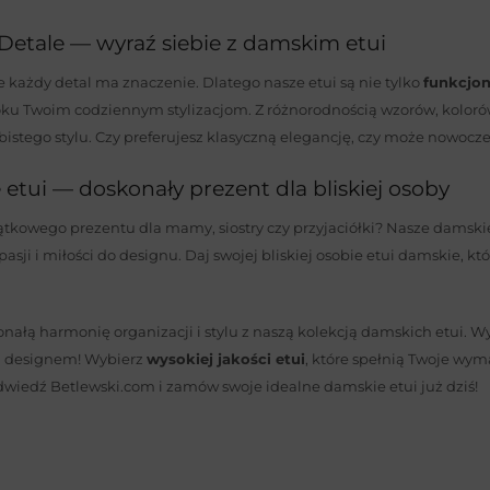
Detale — wyraź siebie z damskim etui
 każdy detal ma znaczenie. Dlatego nasze etui są nie tylko
funkcjon
u Twoim codziennym stylizacjom. Z różnorodnością wzorów, kolorów i 
istego stylu. Czy preferujesz klasyczną elegancję, czy może nowoc
etui — doskonały prezent dla bliskiej osoby
tkowego prezentu dla mamy, siostry czy przyjaciółki? Nasze damskie 
pasji i miłości do designu. Daj swojej bliskiej osobie etui damskie, kt
nałą harmonię organizacji i stylu z naszą kolekcją damskich etui. Wybi
 designem! Wybierz
wysokiej jakości etui
, które spełnią Twoje wym
wiedź Betlewski.com i zamów swoje idealne damskie etui już dziś!