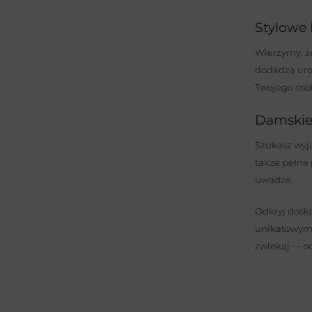
Stylowe 
Wierzymy, że
dodadzą urok
Twojego osob
Damskie 
Szukasz wyją
także pełne 
uwadze.
Odkryj dosko
unikatowym
zwlekaj — od