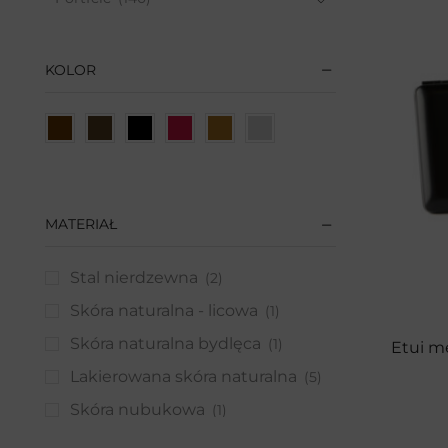
Paski
(110)
Etui
(42)
KOLOR
Na karty
(19)
Na klucze
(12)
Na pióra
(8)
Na słuchawki
(2)
Akcesoria damskie
(183)
MATERIAŁ
Odzież damska
(3)
Stal nierdzewna
On
(2)
(566)
Skóra naturalna - licowa
Portfele
(149)
(1)
Paski
(150)
Skóra naturalna bydlęca
(1)
Etui m
Torby
(127)
Lakierowana skóra naturalna
(5)
Akcesoria męskie
(129)
Skóra nubukowa
(1)
Etui
(37)
Skóra ekologiczna
(1)