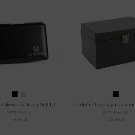
etalowe na karty SOLID
Pudełko Faradaya na klu
BETLEWSKI
BETLEWSKI
49,99
zł
129,99
zł