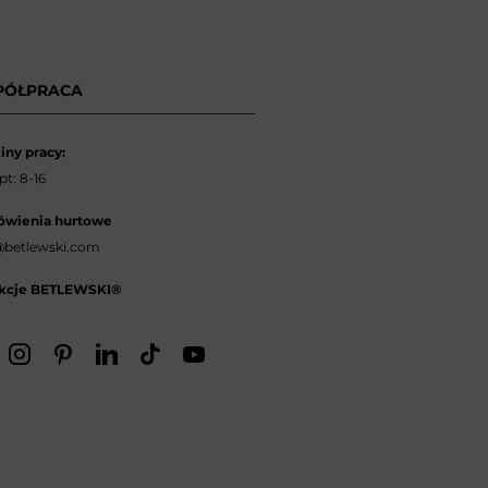
PÓŁPRACA
iny pracy:
t: 8-16
wienia hurtowe
betlewski.com
kcje BETLEWSKI®