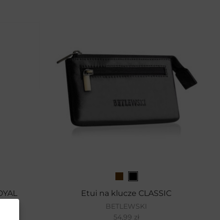
ROYAL
Etui na klucze CLASSIC
BETLEWSKI
54,99
zł