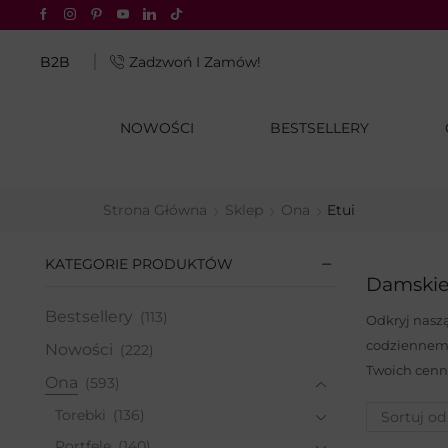
CJA: odbierz –20%
Kod: SUN20
B2B
Zadzwoń I Zamów!
NOWOŚCI
BESTSELLERY
Strona Główna
Sklep
Ona
Etui
KATEGORIE PRODUKTÓW
Damskie
Bestsellery
(113)
Odkryj naszą
codziennemu 
Nowości
(222)
Twoich cenn
Ona
(593)
Torebki
(136)
Portfele
(140)