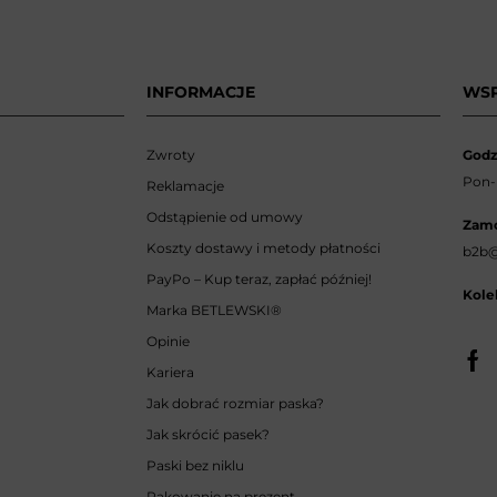
INFORMACJE
WS
Zwroty
Godz
Pon-p
Reklamacje
Odstąpienie od umowy
Zamó
Koszty dostawy i metody płatności
b2b@
PayPo – Kup teraz, zapłać później!
Kole
Marka BETLEWSKI
®
Opinie
Kariera
Jak dobrać rozmiar paska?
Jak skrócić pasek?
Paski bez niklu
Pakowanie na prezent