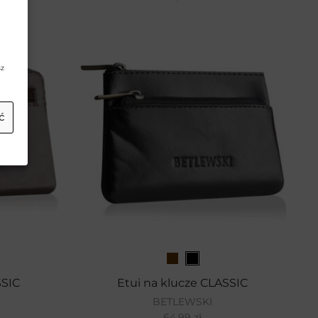
sz
ć
SSIC
Etui na klucze CLASSIC
BETLEWSKI
64,99
zł