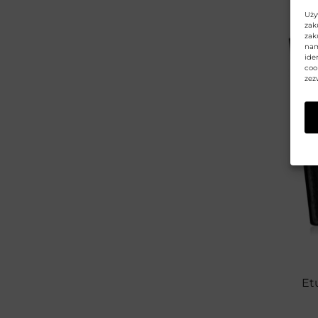
(66)
Uży
Opakowanie na Prezent
(6)
zak
zak
Karty podarunkowe
(19)
nam
ide
coo
Prezent na święta
(2)
zez
Dla niej
(2)
Dla niego
(2)
Pielęgnacja skóry
(83)
Obuwie i galanteria
(83)
Akcesoria kaletnicze
(1)
Portfele damskie i męskie
(170)
Rękawiczki skórzane
(27)
Dodatki do domu
(7)
Ostatnia szansa
(134)
Et
Promocje
(513)