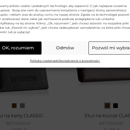
wamy plików cookie i podobnych technologii, aby zapewnić Ci jak najlepsze wrażenia
upowe. Służą one nam do usprawniania korzystania z nawigacji strony, personalizacji
upów i reklam oraz do analizy ruchu na naszej stronie. Zgoda na te technologie pozwoli
 przetwarzać dane, takie jak zachowanie podczas przeglądania lub unikalne
ntyfikatory na tej stronie. Kliknij „Ok, rozumiem”, jeśli chcesz zezwolić na wszystkie pliki
kie lub „Pozwól mi wybrać”, jeśli chcesz zadecydować samodzielnie, na które pliki chce
wolić lub je wyłączyć.
OK, rozumiem
Odmów
Pozwól mi wybra
Polityka ciasteczek
Oświadczenie o prywatności
ui na karty CLASSIC
Etui na klucze CLA
BETLEWSKI
BETLEWSKI
49,99
zł
54,99
zł