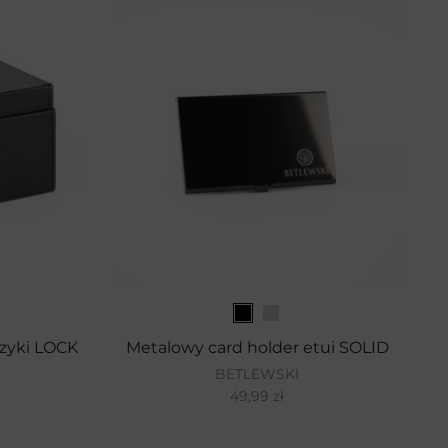
czyki LOCK
Metalowy card holder etui SOLID
BETLEWSKI
49,99
zł