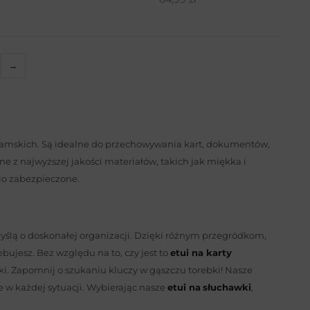
→
damskich. Są idealne do przechowywania kart, dokumentów,
 z najwyższej jakości materiałów, takich jak miękka i
io zabezpieczone.
yślą o doskonałej organizacji. Dzięki różnym przegródkom,
ujesz. Bez względu na to, czy jest to
etui na karty
ęki. Zapomnij o szukaniu kluczy w gąszczu torebki! Nasze
 w każdej sytuacji. Wybierając nasze
etui na
słuchawki
,