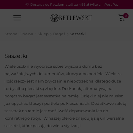
Dostawa do Paczkomatu® za 4,99 zł tylko z InPost Pay
0
Strona Główna
Sklep
Bagaż
Saszetki
Saszetki
Wiele osób nie wyobraża sobie wyjścia z domu bez
najważniejszych dokumentów, kluczy albo portfela. Większa
ilość rzeczy jest nam zwyczajnie niepotrzebna, dlatego duże
torby albo plecaki są zbędne. Doskonałą alternatywą na
poręczny bagaż jest saszetka na ramię. Dzięki niej nie musisz
już upychać kluczy i portfela po kieszeniach. Dodatkowo zaletą
saszetek na ramię jest możliwość dopasowania ich do
konkretnego stroju. W naszej ofercie znajdują się uniwersalne
saszetki, które pasują do wielu stylizacji.