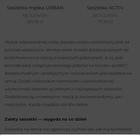
Saszetka męska URBAN
Saszetka ACTIV
BETLEWSKI
BETLEWSKI
189,99
zł
79,99
zł
Wybór odpowiedniej torby, bardzo często uzależniony jest od
potrzeb właściciela. Istnieje wiele modeli przeznaczonych do
przechowywania rzeczy o większych gabarytach. A co, jeśli
potrzebujesz czegoś poręcznego jedynie na klucze i portfel?
Bardzo modnym i praktycznym rozwiązaniem jest saszetka na
ramię. Dzięki niewielkim rozmiarom i wszechstronnej
użyteczności saszetki są jednym z najczęstszych wyborów.
Dodatkowo są uniwersalne, noszą je zarówno kobiety, jak i
mężczyźni. Każdy znajdzie coś dla siebie.
Zalety saszetki — wygoda na co dzień
Saszetka na ramię nie ogranicza ruchów tak, jak ma to miejsce
w przypadku plecaka lub torby. Jest to jedna z jej największych