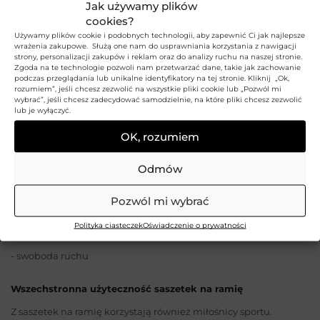
Jak używamy plików
zalet. Do saszetki bez problemu włożysz najpotrzebniejsze
cookies?
przedmioty takie jak klucze, telefon i dokumenty. To bardzo
Używamy plików cookie i podobnych technologii, aby zapewnić Ci jak najlepsze
praktyczne rozwiązanie, sprawdzające się na co dzień. Szybkie
wrażenia zakupowe. Służą one nam do usprawniania korzystania z nawigacji
strony, personalizacji zakupów i reklam oraz do analizy ruchu na naszej stronie.
wyjście na spacer, na zakupy albo spotkanie ze znajomymi? To
Zgoda na te technologie pozwoli nam przetwarzać dane, takie jak zachowanie
podczas przeglądania lub unikalne identyfikatory na tej stronie. Kliknij „Ok,
żaden problem z odpowiednią saszetką na ramię. Dzięki niej
rozumiem”, jeśli chcesz zezwolić na wszystkie pliki cookie lub „Pozwól mi
wszystkie drobiazgi masz zawsze pod ręką.
wybrać”, jeśli chcesz zadecydować samodzielnie, na które pliki chcesz zezwolić
lub je wyłączyć.
Najważniejszymi zaletami saszetki są:
OK, rozumiem
- niewielki rozmiar
Odmów
- lekka i nieobciążająca ramion konstrukcja
Pozwól mi wybrać
- łatwy i szybki dostęp do zawartości
Polityka ciasteczek
Oświadczenie o prywatności
- swoboda ruchu
Wszechstronna użyteczność saszetek na ramię
Z saszetek na ramię korzystają również miłośnicy sportu.