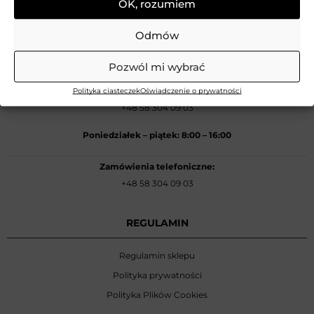
OK, rozumiem
Odmów
OBSŁUGA KLIENTA
Pozwól mi wybrać
kontakt@betlewski.com
Polityka ciasteczek
Oświadczenie o prywatności
+48 58 304 09 03
Poniedziałek –
piątek: 8:00
–
16:00
Zamówienia telefoniczne:
+48 58 304 09 03
REGULAMIN
Regulamin sklepu
Polityka prywatności
Polityka Plików Cookies