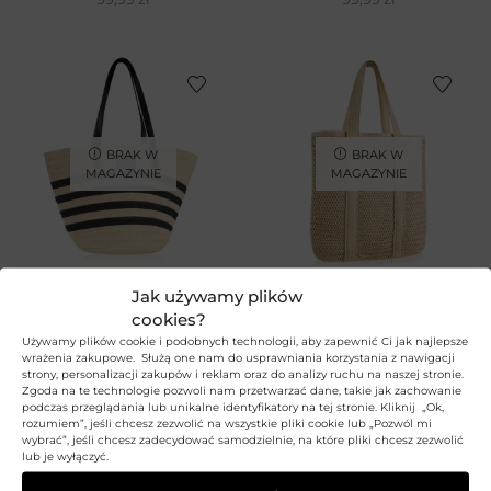
BRAK W
BRAK W
MAGAZYNIE
MAGAZYNIE
Jak używamy plików
cookies?
Torba w stylu plażowym
Torba na plażę w stylu
Używamy plików cookie i podobnych technologii, aby zapewnić Ci jak najlepsze
SOLLY
boho SOLLY
wrażenia zakupowe. Służą one nam do usprawniania korzystania z nawigacji
strony, personalizacji zakupów i reklam oraz do analizy ruchu na naszej stronie.
BETLEWSKI
BETLEWSKI
Zgoda na te technologie pozwoli nam przetwarzać dane, takie jak zachowanie
139,99
zł
99,99
zł
podczas przeglądania lub unikalne identyfikatory na tej stronie. Kliknij „Ok,
rozumiem”, jeśli chcesz zezwolić na wszystkie pliki cookie lub „Pozwól mi
wybrać”, jeśli chcesz zadecydować samodzielnie, na które pliki chcesz zezwolić
lub je wyłączyć.