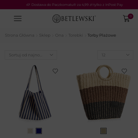
Dostawa do Paczkomatu® za 4,99 zł tylko z InPost Pay
0
Strona Główna
Sklep
Ona
Torebki
Torby Plażowe