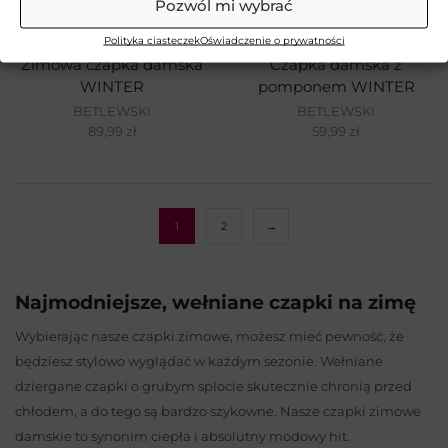
Pozwól mi wybrać
Polityka ciasteczek
Oświadczenie o prywatności
Zimowa czapka damska
Czapka damska z
WINTER
pomponem WINTER
BETLEWSKI
BETLEWSKI
89,99
zł
59,99
zł
1
2
→
Najmodniejsze, wełniane czapki na zimę
Wybierając nasze czapki zimowe, możesz mieć pewność, że
będziesz stylowo wyglądać w każdym sezonie. Wełniane
dziergane czapki o grubym splocie skutecznie chronią przed
chłodem, a do tego są bardzo szykowne. Nasze czapki zimowe
damskie to synonim ciepła i absolutny modowy hit.