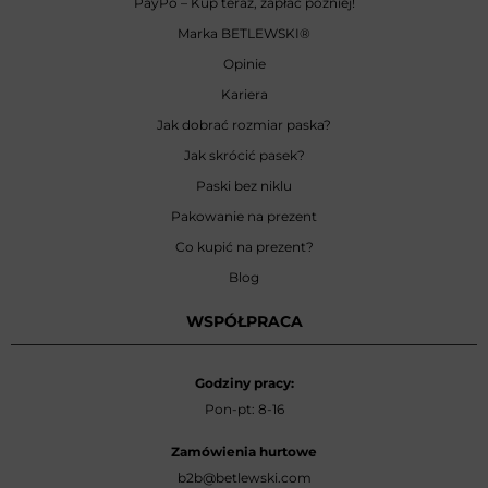
PayPo – Kup teraz, zapłać później!
Marka BETLEWSKI
®
Opinie
Kariera
Jak dobrać rozmiar paska?
Jak skrócić pasek?
Paski bez niklu
Pakowanie na prezent
Co kupić na prezent?
Blog
WSPÓŁPRACA
Godziny pracy:
Pon-pt: 8-16
Zamówienia hurtowe
b2b@betlewski.com