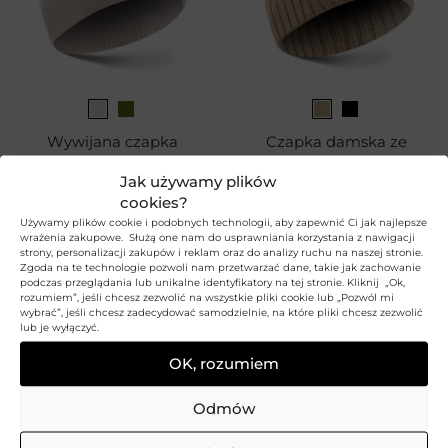
Wywijana czapka
Czapka damska ze
damska WINTER
wzorem WINTER
Jak używamy plików
BETLEWSKI
BETLEWSKI
cookies?
39,99
zł
39,99
zł
Używamy plików cookie i podobnych technologii, aby zapewnić Ci jak najlepsze
wrażenia zakupowe. Służą one nam do usprawniania korzystania z nawigacji
strony, personalizacji zakupów i reklam oraz do analizy ruchu na naszej stronie.
Zgoda na te technologie pozwoli nam przetwarzać dane, takie jak zachowanie
podczas przeglądania lub unikalne identyfikatory na tej stronie. Kliknij „Ok,
rozumiem”, jeśli chcesz zezwolić na wszystkie pliki cookie lub „Pozwól mi
wybrać”, jeśli chcesz zadecydować samodzielnie, na które pliki chcesz zezwolić
lub je wyłączyć.
BRAK W
OK, rozumiem
MAGAZYNIE
Odmów