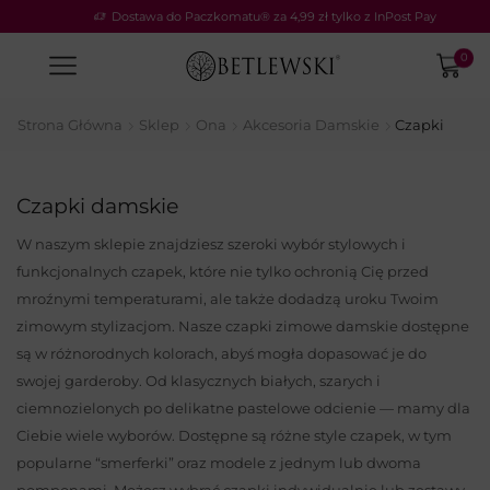
Dostawa do Paczkomatu® za 4,99 zł tylko z InPost Pay
0
Strona Główna
Sklep
Ona
Akcesoria Damskie
Czapki
Czapki damskie
W naszym sklepie znajdziesz szeroki wybór stylowych i
funkcjonalnych czapek, które nie tylko ochronią Cię przed
mroźnymi temperaturami, ale także dodadzą uroku Twoim
zimowym stylizacjom. Nasze czapki zimowe damskie dostępne
są w różnorodnych kolorach, abyś mogła dopasować je do
swojej garderoby. Od klasycznych białych, szarych i
ciemnozielonych po delikatne pastelowe odcienie — mamy dla
Ciebie wiele wyborów. Dostępne są różne style czapek, w tym
popularne “smerferki” oraz modele z jednym lub dwoma
pomponami. Możesz wybrać czapki indywidualnie lub zestawy,