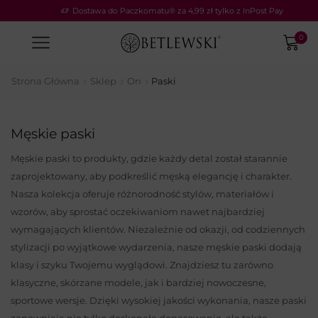
 InPost Pay
LETNIA ELEGANCJA: odbierz –20%
Kod: SUN20
0
Strona Główna
Sklep
On
Paski
Męskie paski
Męskie paski to produkty, gdzie każdy detal został starannie
zaprojektowany, aby podkreślić męską elegancję i charakter.
Nasza kolekcja oferuje różnorodność stylów, materiałów i
wzorów, aby sprostać oczekiwaniom nawet najbardziej
wymagających klientów. Niezależnie od okazji, od codziennych
stylizacji po wyjątkowe wydarzenia, nasze męskie paski dodają
klasy i szyku Twojemu wyglądowi. Znajdziesz tu zarówno
klasyczne, skórzane modele, jak i bardziej nowoczesne,
sportowe wersje. Dzięki wysokiej jakości wykonania, nasze paski
zapewniają nie tylko doskonałe dopasowanie, ale także