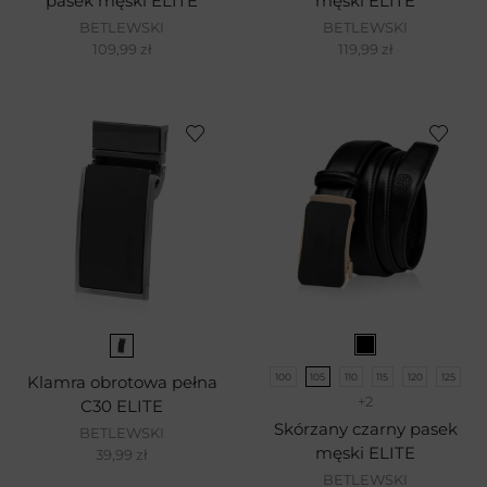
pasek męski ELITE
męski ELITE
BETLEWSKI
BETLEWSKI
109,99
zł
119,99
zł
100
105
110
115
120
125
Klamra obrotowa pełna
+2
C30 ELITE
Skórzany czarny pasek
BETLEWSKI
męski ELITE
39,99
zł
BETLEWSKI