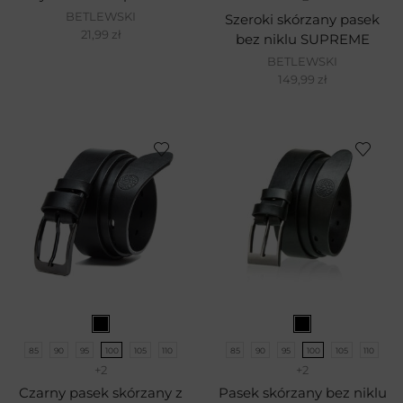
BETLEWSKI
Szeroki skórzany pasek
21,99
zł
bez niklu SUPREME
BETLEWSKI
149,99
zł
85
90
95
100
105
110
85
90
95
100
105
110
+2
+2
Czarny pasek skórzany z
Pasek skórzany bez niklu