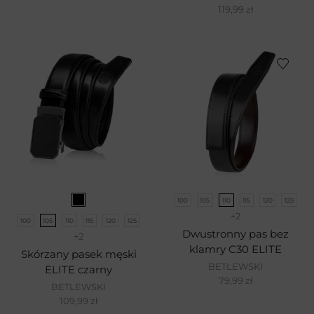
119,99
zł
100
105
110
115
120
125
+2
100
105
110
115
120
125
Dwustronny pas bez
+2
klamry C30 ELITE
Skórzany pasek męski
BETLEWSKI
ELITE czarny
79,99
zł
BETLEWSKI
109,99
zł