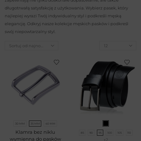
długotrwałą satysfakcję z użytkowania. Wybierz pasek, który
najlepiej wyrazi Twój indywidualny styl i podkreśli męską
elegancję. Odkryj nasze kolekcje męskich pasków i podkreśl
swój niepowtarzalny styl.
30 MM
35 MM
40 MM
Klamra bez niklu
85
90
95
100
105
110
wymienna do pasków
+2