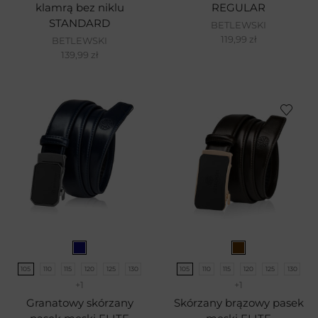
klamrą bez niklu
REGULAR
STANDARD
BETLEWSKI
119,99
zł
BETLEWSKI
139,99
zł
105
110
115
120
125
130
105
110
115
120
125
130
+1
+1
Granatowy skórzany
Skórzany brązowy pasek