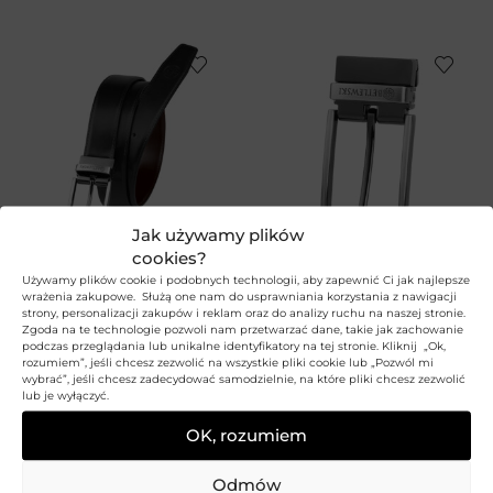
Jak używamy plików
cookies?
Używamy plików cookie i podobnych technologii, aby zapewnić Ci jak najlepsze
100
105
110
115
120
125
wrażenia zakupowe. Służą one nam do usprawniania korzystania z nawigacji
+2
strony, personalizacji zakupów i reklam oraz do analizy ruchu na naszej stronie.
Obrotowa klasyczna
Zgoda na te technologie pozwoli nam przetwarzać dane, takie jak zachowanie
Dwukolorowy pasek
klamra C35 ELITE
podczas przeglądania lub unikalne identyfikatory na tej stronie. Kliknij „Ok,
męski ELITE
rozumiem”, jeśli chcesz zezwolić na wszystkie pliki cookie lub „Pozwól mi
BETLEWSKI
wybrać”, jeśli chcesz zadecydować samodzielnie, na które pliki chcesz zezwolić
BETLEWSKI
39,99
zł
lub je wyłączyć.
139,99
zł
OK, rozumiem
Odmów