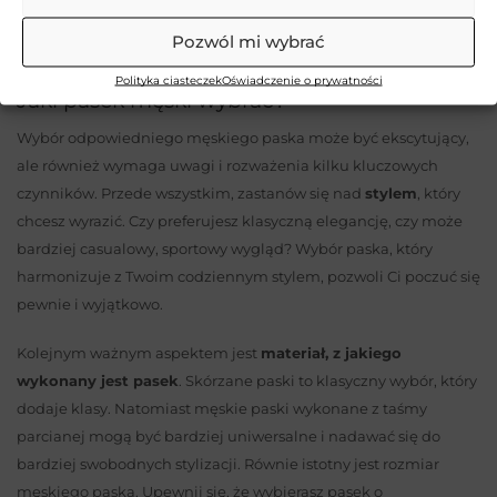
…
1
2
13
→
Pozwól mi wybrać
Polityka ciasteczek
Oświadczenie o prywatności
Jaki pasek męski wybrać?
Wybór odpowiedniego męskiego paska może być ekscytujący,
ale również wymaga uwagi i rozważenia kilku kluczowych
czynników. Przede wszystkim, zastanów się nad
stylem
, który
chcesz wyrazić. Czy preferujesz klasyczną elegancję, czy może
bardziej casualowy, sportowy wygląd? Wybór paska, który
harmonizuje z Twoim codziennym stylem, pozwoli Ci poczuć się
pewnie i wyjątkowo.
Kolejnym ważnym aspektem jest
materiał, z jakiego
wykonany jest pasek
. Skórzane paski to klasyczny wybór, który
dodaje klasy. Natomiast męskie paski wykonane z taśmy
parcianej mogą być bardziej uniwersalne i nadawać się do
bardziej swobodnych stylizacji. Równie istotny jest rozmiar
męskiego paska. Upewnij się, że wybierasz pasek o