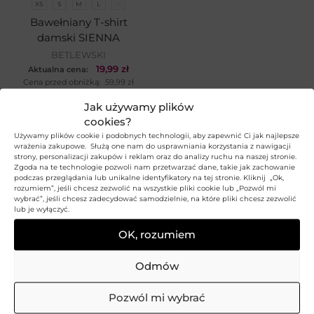
XS
S
M
L
XL
Bawełniany T-shirt
damski SIENNA
BETLEWSKI
19,99
zł
Aktualna cena:
Cena przed obniżką:
59,99
zł
Najniższa cena z 30 dni:
59,99
zł
Jak używamy plików
cookies?
Używamy plików cookie i podobnych technologii, aby zapewnić Ci jak najlepsze
wrażenia zakupowe. Służą one nam do usprawniania korzystania z nawigacji
strony, personalizacji zakupów i reklam oraz do analizy ruchu na naszej stronie.
Zgoda na te technologie pozwoli nam przetwarzać dane, takie jak zachowanie
podczas przeglądania lub unikalne identyfikatory na tej stronie. Kliknij „Ok,
rozumiem”, jeśli chcesz zezwolić na wszystkie pliki cookie lub „Pozwól mi
wybrać”, jeśli chcesz zadecydować samodzielnie, na które pliki chcesz zezwolić
OBSŁUGA KLIENTA
lub je wyłączyć.
OK, rozumiem
kontakt@betlewski.com
+48 58 304 09 03
Odmów
Poniedziałek –
piątek: 8:00
–
16:00
Pozwól mi wybrać