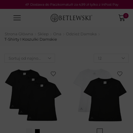
Dostawa do Paczkomatu® za 4,99 zł tylko z InPost Pay
0
Strona Główna
Sklep
Ona
Odzież Damska
T-Shirty I Koszulki Damskie