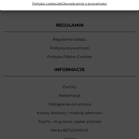
Zamówienia telefoniczne:
Polityka ciasteczek
Oświadczenie o prywatności
+48 58 304 09 03
REGULAMIN
Regulamin sklepu
Polityka prywatności
Polityka Plików Cookies
INFORMACJE
Zwroty
Reklamacje
Odstąpienie od umowy
Koszty dostawy i metody płatności
PayPo – Kup teraz, zapłać później!
Marka BETLEWSKI
®
Opinie