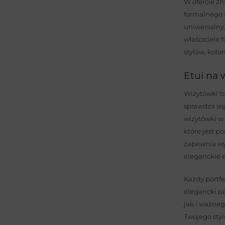
W ofercie zn
formalnego 
uniwersalny,
właściciele 
stylów, kolo
Etui na 
Wizytówki to
sprawdza się
wizytówki w 
które jest p
zapewnia wyg
eleganckie 
Każdy portfe
elegancki pa
jak i ważneg
Twojego styl