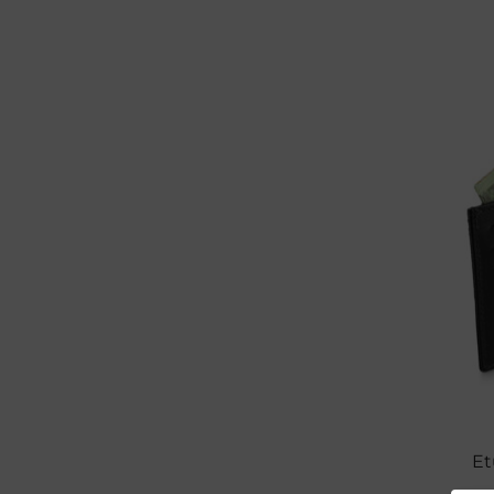
Termiczne torby na lunch
(3)
Akcesoria podróżne
(9)
Akcesoria
(146)
Zestawy prezentowe
(100)
Zestawy dla niej
(32)
Zestawy dla niego
(64)
Pomysł na prezent
(230)
Dla niej
(129)
Dla niego
(125)
Portfel z grawerem
(50)
Pasek z grawerem
(4)
Nieśmiertelniki z grawerem
(2)
Bransoletka z grawerem
(6)
Produkty personalizowane
(4)
Et
Galanteria i dodatki