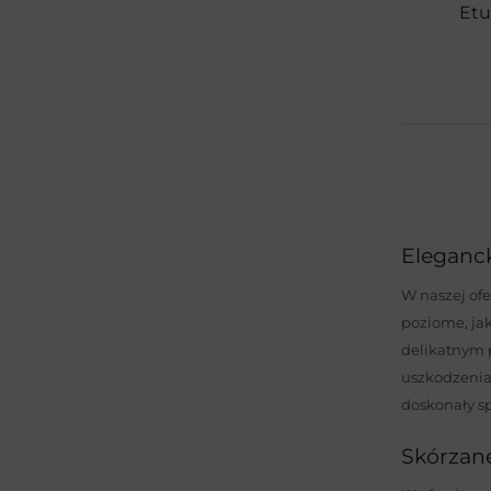
+15 więcej
Etu
Eleganck
W naszej ofe
poziome, jak
delikatnym p
uszkodzenia.
doskonały sp
Skórzan