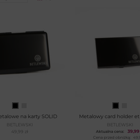
etalowe na karty SOLID
Metalowy card holder e
BETLEWSKI
BETLEWSKI
39,9
49,99
zł
Aktualna cena:
Cena przed obniżką:
49,