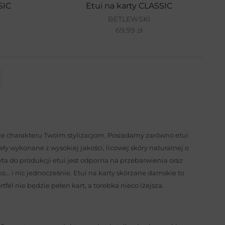
SIC
Etui na karty CLASSIC
BETLEWSKI
69,99
zł
ące charakteru Twoim stylizacjom. Posiadamy zarówno etui
ły wykonane z wysokiej jakości, licowej skóry naturalnej o
a do produkcji etui jest odporna na przebarwienia oraz
o... i nic jednocześnie. Etui na karty skórzane damskie to
el nie będzie pełen kart, a torebka nieco lżejsza.