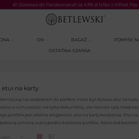
Dostawa do Paczkomatu® za 4,99 zł tylko z InPost Pay
ONA
ON
BAGAŻ
POMYSŁ N
OSTATNIA SZANSA
etui na karty
ternatywą lub dodatkiem do portfela może być stylowe etui na karty. 
ożna w nich znaleźć nie tylko dokumenty, ale również całą masę ka
go portfela jest właśnie eleganckie, etui na karty kredytowe. Etui na
atkową ochronę w przypadku kradzieży portfela. Warto jest bowiem roz