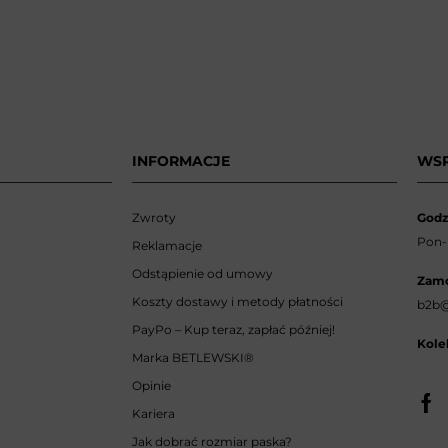
INFORMACJE
WS
Zwroty
Godz
Pon-p
Reklamacje
Odstąpienie od umowy
Zamó
Koszty dostawy i metody płatności
b2b@
PayPo – Kup teraz, zapłać później!
Kole
Marka BETLEWSKI
®
Opinie
Kariera
Jak dobrać rozmiar paska?