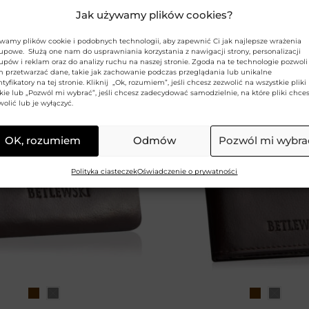
29,99
zł
34,99
zł
–
44,99
zł
tualna cena:
Jak używamy plików cookies?
a przed obniżką:
49,99
zł
iższa cena z 30 dni:
49,99
zł
wamy plików cookie i podobnych technologii, aby zapewnić Ci jak najlepsze wrażenia
upowe. Służą one nam do usprawniania korzystania z nawigacji strony, personalizacji
upów i reklam oraz do analizy ruchu na naszej stronie. Zgoda na te technologie pozwoli
 przetwarzać dane, takie jak zachowanie podczas przeglądania lub unikalne
ntyfikatory na tej stronie. Kliknij „Ok, rozumiem”, jeśli chcesz zezwolić na wszystkie pliki
kie lub „Pozwól mi wybrać”, jeśli chcesz zadecydować samodzielnie, na które pliki chce
wolić lub je wyłączyć.
OK, rozumiem
Odmów
Pozwól mi wybra
Polityka ciasteczek
Oświadczenie o prywatności