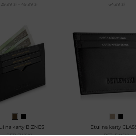
29,99
zł
–
49,99
zł
64,99
zł
ui na karty BIZNES
Etui na karty CLAS
BETLEWSKI
BETLEWSKI