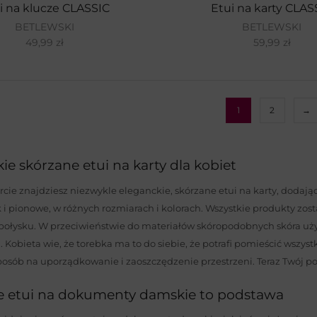
i na klucze CLASSIC
Etui na karty CLAS
BETLEWSKI
BETLEWSKI
49,99
zł
59,99
zł
1
2
→
ie skórzane etui na karty dla kobiet
rcie znajdziesz niezwykle eleganckie, skórzane etui na karty, dodaj
 i pionowe, w różnych rozmiarach i kolorach. Wszystkie produkty zosta
ołysku. W przeciwieństwie do materiałów skóropodobnych skóra użyt
 Kobieta wie, że torebka ma to do siebie, że potrafi pomieścić wszystk
osób na uporządkowanie i zaoszczędzenie przestrzeni. Teraz Twój portf
e etui na dokumenty damskie to podstawa