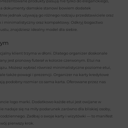
. Prezentowane produkty pasują nie tylko do eleganckiego,
tui na dokumenty damskie stanowi bowiem dodatek
tnie jednak używają go różnego rodzaju przedstawiciele oraz
jak i minimalistyczny oraz kompaktowy. Odkryj bogactwo
gustu, znajdziesz idealny model dla siebie.
dnym
cjalny klient trzyma w dłoni. Dlatego organizer doskonale
any jest pionowy futerał w kolorze czerwonym. Etui na
brązu. Możesz wybrać również minimalistyczne poziome etui,
 ale także powagi i prezencji. Organizer na karty kredytowe
mają podobny rozmiar co sama karta. Oferowane przez nas
oncie logo marki. Dodatkowo każde etui jest owijane w
e nadaje się na miły podarunek zarówno dla bliskiej osoby,
odziennego. Zadbaj o swoje karty i wizytówki — to manifest
twój pierwszy krok.