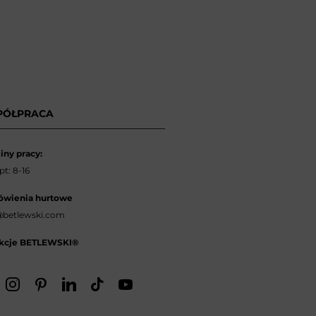
PÓŁPRACA
iny pracy:
t: 8-16
wienia hurtowe
betlewski.com
kcje BETLEWSKI®