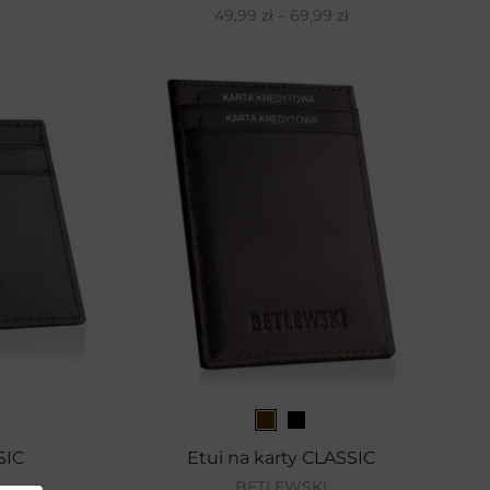
49,99
zł
–
69,99
zł
SIC
Etui na karty CLASSIC
BETLEWSKI