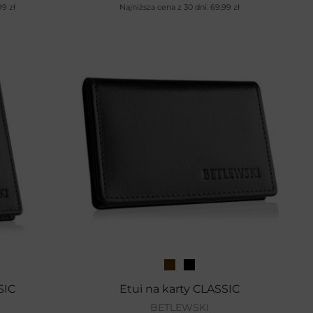
,99
zł
Najniższa cena z 30 dni:
69,99
zł
SIC
Etui na karty CLASSIC
BETLEWSKI