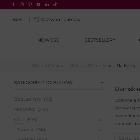
CJA: odbierz –20%
Kod: SUN20
B2B
Zadzwoń I Zamów!
NOWOŚCI
BESTSELLERY
Strona Główna
Sklep
Ona
Etui
Na Karty
KATEGORIE PRODUKTÓW
Damskie 
Bestsellery
(113)
Doskonałą al
Zazwyczaj m
Nowości
(222)
przepełnione
Ona
(593)
stanowić dod
Torebki
(136)
Portfele
(140)