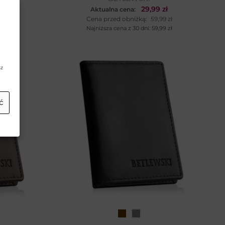
29,99
zł
Aktualna cena:
Cena przed obniżką:
59,99
zł
Najniższa cena z 30 dni:
59,99
zł
sz
ć