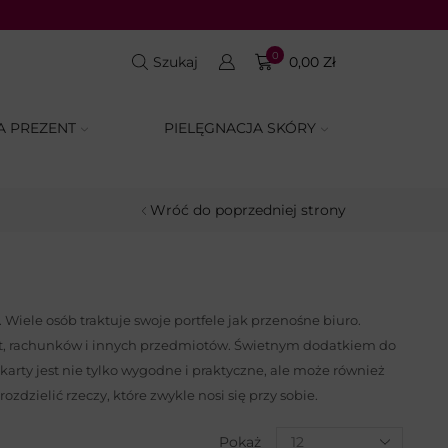
LETNIA ELEGANCJA: od
0
Szukaj
0,00
Zł
A PREZENT
PIELĘGNACJA SKÓRY
Wróć do poprzedniej strony
Wiele osób traktuje swoje portfele jak przenośne biuro.
rt, rachunków i innych przedmiotów. Świetnym dodatkiem do
 karty jest nie tylko wygodne i praktyczne, ale może również
dzielić rzeczy, które zwykle nosi się przy sobie.
Pokaż