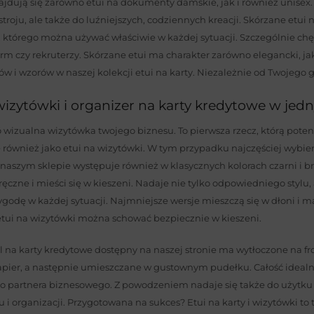
ajdują się zarówno etui na dokumenty damskie, jak i również unisex
stroju, ale także do luźniejszych, codziennych kreacji. Skórzane e
 którego można używać właściwie w każdej sytuacji. Szczególnie chę
firm czy rekruterzy. Skórzane etui ma charakter zarówno elegancki, 
rów i wzorów w naszej kolekcji etui na karty. Niezależnie od Twojego 
wizytówki i organizer na karty kredytowe w je
 wizualna wizytówka twojego biznesu. To pierwsza rzecz, którą poten
 również jako etui na wizytówki. W tym przypadku najczęściej wybier
naszym sklepie występuje również w klasycznych kolorach czarni i 
oręczne i mieści się w kieszeni. Nadaje nie tylko odpowiedniego stylu,
odę w każdej sytuacji. Najmniejsze wersje mieszczą się w dłoni i 
etui na wizytówki można schować bezpiecznie w kieszeni.
l na karty kredytowe dostępny na naszej stronie ma wytłoczone na fr
pier, a następnie umieszczane w gustownym pudełku. Całość idealni
o partnera biznesowego. Z powodzeniem nadaje się także do użytku c
u i organizacji. Przygotowana na sukces? Etui na karty i wizytówki to 