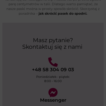
parę centymetrów w talii. Dlatego warto pamiętać, że
nasze paski można w prosty sposób skrócić. Skorzystaj z
poradnika –
jak skrócić pasek do spodni.
Masz pytanie?
Skontaktuj się z nami
+48 58 304 09 03
Poniedziałek - piątek:
8:00 - 16:00
Messenger