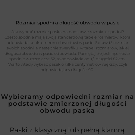
Rozmiar spodni a długość obwodu w pasie
Jak wybrać rozmiar paska na podstawie rozmiaru spodni?
Często spodnie mają swoją standardową tabelę rozmiarów, która
odpowiada konkretnemu obwodowi w pasie. Sprawdź rozmiar
swoich spodni, a następnie zweryfikuj w tabeli rozmiarów, jakiej
długości obwodu w pasie odpowiada. Pamiętaj, że jeśli, np. nosisz
spodnie w rozmiarze 32, to odpowiada on +/- długości 82 cm.
Warto wtedy wybrać pasek o kilka centymetrów większy, czyli
odpowiadający długości 90.
Wybieramy odpowiedni rozmiar na
podstawie zmierzonej długości
obwodu paska
Paski z klasyczną lub pełną klamrą