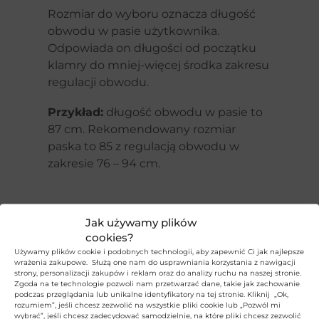
Rozmiar do wyboru oznacza długość
obwodu w pasie użytkownika.
Odpowiada on długości od początku
klamry do mniej-więcej środka zakresu
regulacji obwodu.
Przykład:
długość obwodu w pasie to
87 cm. Rekomendowany rozmiar
paska to 85 z regulacją obwodu w
zakresie 76 – 94 cm.
Jak używamy plików
cookies?
Używamy plików cookie i podobnych technologii, aby zapewnić Ci jak najlepsze
wrażenia zakupowe. Służą one nam do usprawniania korzystania z nawigacji
strony, personalizacji zakupów i reklam oraz do analizy ruchu na naszej stronie.
Zgoda na te technologie pozwoli nam przetwarzać dane, takie jak zachowanie
podczas przeglądania lub unikalne identyfikatory na tej stronie. Kliknij „Ok,
rozumiem”, jeśli chcesz zezwolić na wszystkie pliki cookie lub „Pozwól mi
wybrać”, jeśli chcesz zadecydować samodzielnie, na które pliki chcesz zezwolić