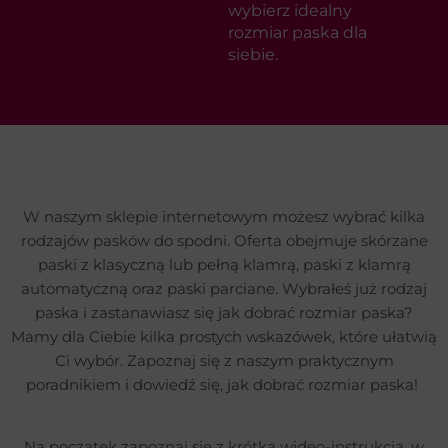
wybierz idealny
rozmiar paska dla
siebie.
W naszym sklepie internetowym możesz wybrać kilka
rodzajów pasków do spodni. Oferta obejmuje skórzane
paski z klasyczną lub pełną klamrą, paski z klamrą
automatyczną oraz paski parciane. Wybrałeś już rodzaj
paska i zastanawiasz się jak dobrać rozmiar paska?
Mamy dla Ciebie kilka prostych wskazówek, które ułatwią
Ci wybór. Zapoznaj się z naszym praktycznym
poradnikiem i dowiedź się, jak dobrać rozmiar paska!
Na początek zapoznaj się z krótką wideo-instrukcją, w