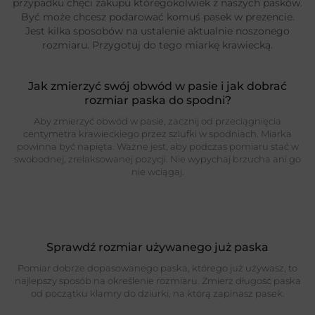
przypadku chęci zakupu któregokolwiek z naszych pasków.
Być może chcesz podarować komuś pasek w prezencie.
Jest kilka sposobów na ustalenie aktualnie noszonego
rozmiaru. Przygotuj do tego miarkę krawiecką.
Jak zmierzyć swój obwód w pasie i jak dobrać
rozmiar paska do spodni?
Aby zmierzyć obwód w pasie, zacznij od przeciągnięcia
centymetra krawieckiego przez szlufki w spodniach. Miarka
powinna być napięta. Ważne jest, aby podczas pomiaru stać w
swobodnej, zrelaksowanej pozycji. Nie wypychaj brzucha ani go
nie wciągaj.
Sprawdź rozmiar używanego już paska
Pomiar dobrze dopasowanego paska, którego już używasz, to
najlepszy sposób na określenie rozmiaru. Zmierz długość paska
od początku klamry do dziurki, na którą zapinasz pasek.