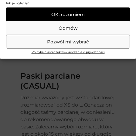
lub je wyłączyć.
OK, rozumiem
Odmów
Pozwól mi wybrać
Polityka ciasteczek
Oświadczenie o prywatności
Paski parciane
(CASUAL)
Rozmiar wyrażony jest w standardowej
„rozmiarówce” od XS do L. Oznacza on
długość taśmy parcianej w odniesieniu
do rekomendowanego obwodu w
pasie. Zalecamy wybór rozmiaru, który
jest o około 15 cm większy od długości