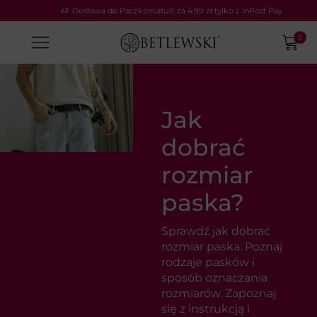
Pay
LETNIA ELEGANCJA: odbierz –20%
Kod: SUN20
0
Jak
dobrać
rozmiar
paska?
Sprawdź jak dobrać
rozmiar paska. Poznaj
rodzaje pasków i
sposób oznaczania
rozmiarów. Zapoznaj
się z instrukcją i