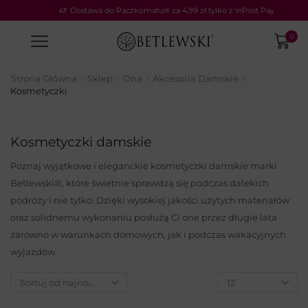
Dostawa do Paczkomatu® za 4,99 zł tylko z InPost Pay
0
Strona Główna
Sklep
Ona
Akcesoria Damskie
Kosmetyczki
Kosmetyczki damskie
Poznaj wyjątkowe i eleganckie kosmetyczki damskie marki
Betlewski®, które świetnie sprawdzą się podczas dalekich
podróży i nie tylko. Dzięki wysokiej jakości użytych materiałów
oraz solidnemu wykonaniu posłużą Ci one przez długie lata
zarówno w warunkach domowych, jak i podczas wakacyjnych
wyjazdów.