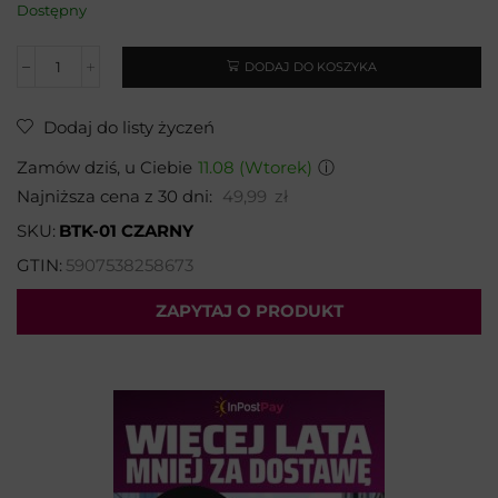
Dostępny
DODAJ DO KOSZYKA
Dodaj do listy życzeń
Zamów dziś, u Ciebie
11.08 (Wtorek)
ⓘ
Najniższa cena z 30 dni:
49,99
zł
SKU:
BTK-01 CZARNY
GTIN:
5907538258673
ZAPYTAJ O PRODUKT
Wybierz temat:
Imię i nazwisko*: