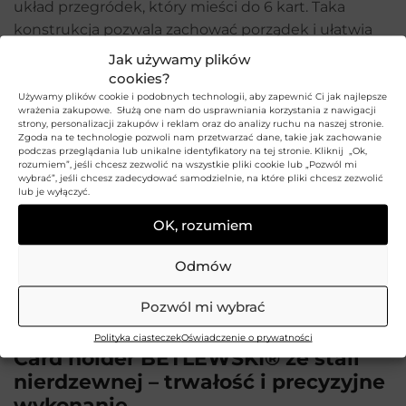
układ przegródek, który mieści do 6 kart. Taka
konstrukcja pozwala zachować porządek i ułatwia
szybkie odnalezienie potrzebnej karty bez
Jak używamy plików
konieczności przeszukiwania całej zawartości. To
cookies?
bardzo wygodne rozwiązanie dla osób, które
Używamy plików cookie i podobnych technologii, aby zapewnić Ci jak najlepsze
wrażenia zakupowe. Służą one nam do usprawniania korzystania z nawigacji
codziennie korzystają z kart płatniczych,
strony, personalizacji zakupów i reklam oraz do analizy ruchu na naszej stronie.
Zgoda na te technologie pozwoli nam przetwarzać dane, takie jak zachowanie
lojalnościowych, identyfikatorów lub wizytówek.
podczas przeglądania lub unikalne identyfikatory na tej stronie. Kliknij „Ok,
rozumiem”, jeśli chcesz zezwolić na wszystkie pliki cookie lub „Pozwól mi
wybrać”, jeśli chcesz zadecydować samodzielnie, na które pliki chcesz zezwolić
Metalowe etui na 6 kart sprawia, że wszystkie
lub je wyłączyć.
najważniejsze karty znajdują się w jednym miejscu i
OK, rozumiem
są łatwo dostępne. Dzięki przemyślanemu układowi
przegródek produkt pomaga lepiej zorganizować
Odmów
codzienne akcesoria. To funkcjonalny wybór dla
osób ceniących prostotę, estetykę i wygodę
Pozwól mi wybrać
użytkowania.
Polityka ciasteczek
Oświadczenie o prywatności
Card holder BETLEWSKI® ze stali
nierdzewnej – trwałość i precyzyjne
wykonanie