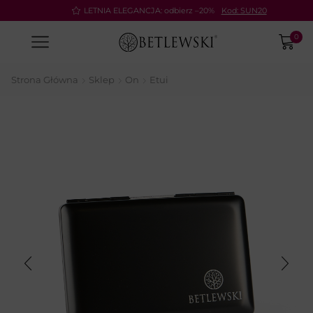
Pay
LETNIA ELEGANCJA: odbierz –20%
Kod: SUN20
0
Strona Główna
Sklep
On
Etui