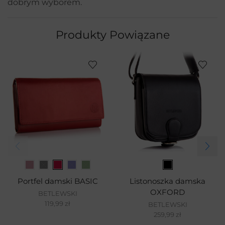
dobrym wyborem.
Produkty Powiązane
Portfel damski BASIC
Listonoszka damska
OXFORD
BETLEWSKI
119,99
zł
BETLEWSKI
259,99
zł