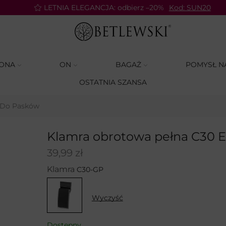
LETNIA ELEGANCJA: odbierz –20%
Kod: SUN20
ONA
ON
BAGAŻ
POMYSŁ N
OSTATNIA SZANSA
 Do Pasków
Klamra obrotowa pełna C30 E
39,99
zł
Klamra
Wyczyść
Dostępny