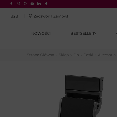
atu® za 4,99 zł tylko z InPost Pay
B2B
Zadzwoń I Zamów!
NOWOŚCI
BESTSELLERY
Strona Główna
Sklep
On
Paski
Akcesoria