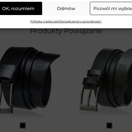
 do których pasują obrotowe klamry C30.
OK, rozumiem
Odmów
Pozwól mi wybra
Polityka ciasteczek
Oświadczenie o prywatności
Produkty Powiązane