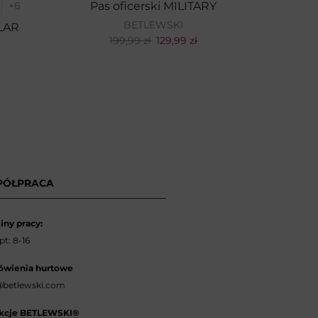
Pas oficerski MILITARY
+6
Etu
BETLEWSKI
LAR
199,99
zł
129,99
zł
PÓŁPRACA
iny pracy:
t: 8-16
wienia hurtowe
betlewski.com
kcje BETLEWSKI®