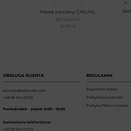
85
S
M
L
XL
Sk
Pasek parciany CASUAL
BETLEWSKI
34,99
zł
OBSŁUGA KLIENTA
REGULAMIN
Regulamin sklepu
kontakt@betlewski.com
Polityka prywatności
+48 58 304 09 03
Polityka Plików Cookies
Poniedziałek –
piątek: 8:00
–
16:00
Zamówienia telefoniczne:
+48 58 304 09 03