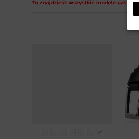
Tu znajdziesz wszystkie modele pasków,
+6