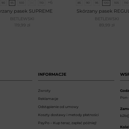
+6
90
95
100
105
110
85
90
95
100
105
110
órzany pasek SUPREME
Skórzany pasek REGU
BETLEWSKI
BETLEWSKI
119,99
zł
89,99
zł
INFORMACJE
WS
Zwroty
Godz
Pon-p
Reklamacje
Odstąpienie od umowy
Zamó
Koszty dostawy i metody płatności
b2b@
PayPo – Kup teraz, zapłać później!
Kole