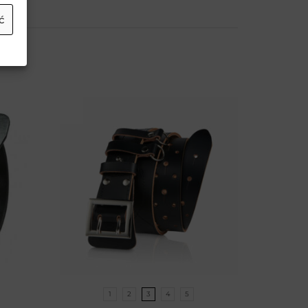
ć
1
2
3
4
5