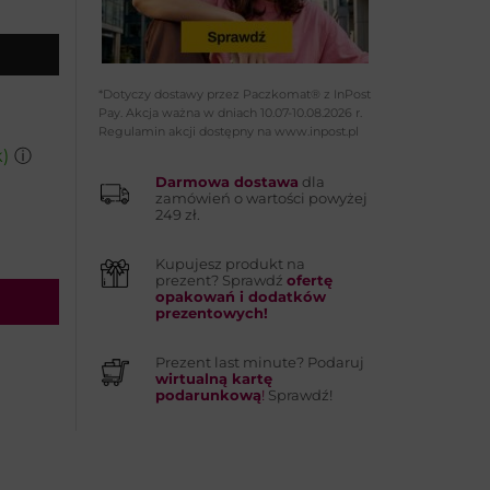
*Dotyczy dostawy przez Paczkomat® z InPost
Pay. Akcja ważna w dniach 10.07-10.08.2026 r.
Regulamin akcji dostępny na www.inpost.pl
)
ⓘ
Darmowa dostawa
dla
zamówień o wartości powyżej
249 zł.
Kupujesz produkt na
prezent? Sprawdź
ofertę
opakowań i dodatków
prezentowych!
Prezent last minute? Podaruj
wirtualną kartę
podarunkową
!
Sprawdź!