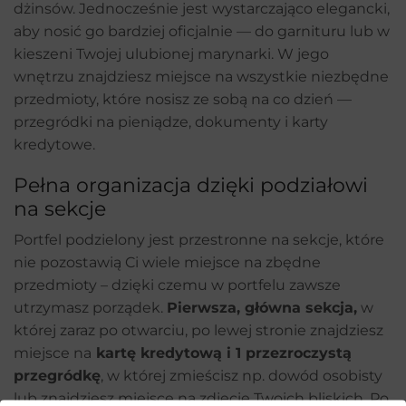
dżinsów. Jednocześnie jest wystarczająco elegancki,
aby nosić go bardziej oficjalnie — do garnituru lub w
kieszeni Twojej ulubionej marynarki. W jego
wnętrzu znajdziesz miejsce na wszystkie niezbędne
przedmioty, które nosisz ze sobą na co dzień —
przegródki na pieniądze, dokumenty i karty
kredytowe.
Pełna organizacja dzięki podziałowi
na sekcje
Portfel podzielony jest przestronne na sekcje, które
nie pozostawią Ci wiele miejsce na zbędne
przedmioty – dzięki czemu w portfelu zawsze
utrzymasz porządek.
Pierwsza, główna sekcja,
w
której zaraz po otwarciu, po lewej stronie znajdziesz
miejsce na
kartę kredytową i 1 przezroczystą
przegródkę
, w której zmieścisz np. dowód osobisty
lub znajdziesz miejsce na zdjęcie Twoich bliskich. Po