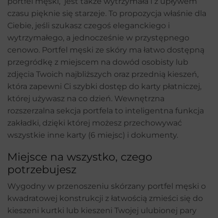
portfel męski, jest także wytrzymała i z upływem
czasu pięknie się starzeje. To propozycja właśnie dla
Ciebie, jeśli szukasz czegoś eleganckiego i
wytrzymałego, a jednocześnie w przystępnego
cenowo. Portfel męski ze skóry ma łatwo dostępną
przegródkę z miejscem na dowód osobisty lub
zdjęcia Twoich najbliższych oraz przednią kieszeń,
która zapewni Ci szybki dostęp do karty płatniczej,
której używasz na co dzień. Wewnętrzna
rozszerzalna sekcja portfela to inteligentna funkcja
zakładki, dzięki której możesz przechowywać
wszystkie inne karty (6 miejsc) i dokumenty.
Miejsce na wszystko, czego
potrzebujesz
Wygodny w przenoszeniu skórzany portfel męski o
kwadratowej konstrukcji z łatwością zmieści się do
kieszeni kurtki lub kieszeni Twojej ulubionej pary