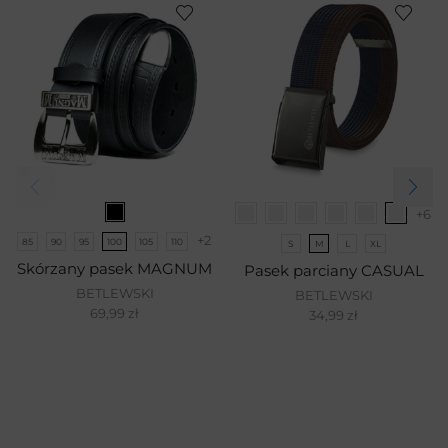
+6
+2
85
90
95
100
105
110
S
M
L
XL
Skórzany pasek MAGNUM
Pasek parciany CASUAL
BETLEWSKI
BETLEWSKI
69,99
zł
34,99
zł