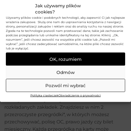
prawej stronie znajduje się zamykana
na zatrzask
Jak używamy plików
cookies?
kieszonka na monety,
której przednia i tylna część
Używamy plików cookie i podobnych technologii, aby zapewnić Ci jak najlepsze
w całości wykonane są ze skóry naturalnej, która
wrażenia zakupowe. Służą one nam do usprawniania korzystania z nawigacji
zapewni jej większą elastyczność. Na zgięciu portfela
strony, personalizacji zakupów i reklam oraz do analizy ruchu na naszej stronie.
Zgoda na te technologie pozwoli nam przetwarzać dane, takie jak zachowanie
umieściliśmy schowek – kieszonkę na suwak, w
podczas przeglądania lub unikalne identyfikatory na tej stronie. Kliknij „Ok,
rozumiem”, jeśli chcesz zezwolić na wszystkie pliki cookie lub „Pozwól mi
której przechowasz małe przedmioty, które z
wybrać”, jeśli chcesz zadecydować samodzielnie, na które pliki chcesz zezwolić
pewnością będą w tym miejscu najbardziej
lub je wyłączyć.
bezpieczne.Na szczycie portfela znajdziesz 2
OK, rozumiem
przegrody na banknoty lub rachunki wyściełane są
sztywną podszewką w ciemnym kolorze, która
Odmów
pozwoli na ich organizację bez nieestetycznych
zgnieceń czy uszkodzeń. Kolejna sekcja to
Pozwól mi wybrać
zabezpieczone na zatrzask
miejsce na dokumenty
i
Polityka ciasteczek
Oświadczenie o prywatności
6 miejsc na karty kredytowe
w formie
rozkładanych zakładek. Znajdziesz w nim 2
przezroczyste przegródki*, w których możesz
przechowywać, polisę OC, prawo jazdy czy bilet
miesięczny. Każda przegródka na karty może