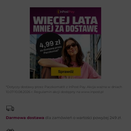
Wybierz temat:
Imię i nazwisko*:
Adres email*:
Telefon:
*Dotyczy dostawy przez Paczkomat® z InPost Pay. Akcja ważna w dniach
10.07-10.08.2026 r. Regulamin akcji dostępny na www.inpost.pl
Wiadomość*:
Darmowa dostawa
dla zamówień o wartości powyżej 249 zł.