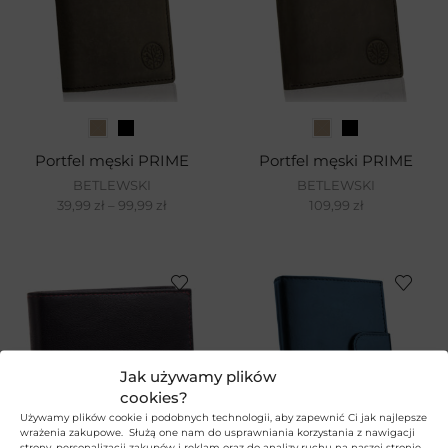
Portfel męski PRIME
Portfel męski PRIME
BETLEWSKI
BETLEWSKI
39,99
zł
–
99,99
zł
109,99
zł
Jak używamy plików
cookies?
Używamy plików cookie i podobnych technologii, aby zapewnić Ci jak najlepsze
wrażenia zakupowe. Służą one nam do usprawniania korzystania z nawigacji
strony, personalizacji zakupów i reklam oraz do analizy ruchu na naszej stronie.