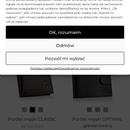
Zgoda na te technologie pozwoli nam przetwarzać dane, takie jak zachowanie
podczas przeglądania lub unikalne identyfikatory na tej stronie. Kliknij „Ok,
rozumiem”, jeśli chcesz zezwolić na wszystkie pliki cookie lub „Pozwól mi
wybrać”, jeśli chcesz zadecydować samodzielnie, na które pliki chcesz zezwolić
Portfel męski NITE
Portfel męski CLASSIC
lub je wyłączyć.
BETLEWSKI
BETLEWSKI
99,99
zł
159,99
zł
OK, rozumiem
Odmów
Pozwól mi wybrać
Polityka ciasteczek
Oświadczenie o prywatności
Portfel męski CLASSIC
Portfel męski OPTIMAL
grawerowany
BETLEWSKI