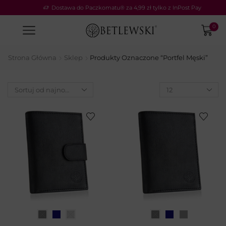
Dostawa do Paczkomatu® za 4,99 zł tylko z InPost Pay
0
Strona Główna
Sklep
Produkty Oznaczone “portfel Męski”