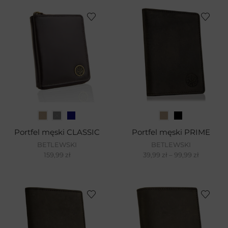
Portfel męski CLASSIC
Portfel męski PRIME
BETLEWSKI
BETLEWSKI
159,99
zł
39,99
zł
–
99,99
zł