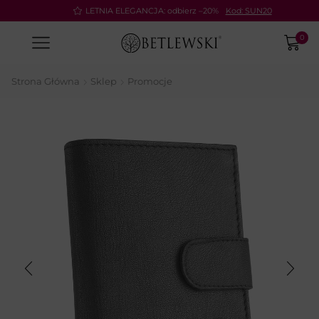
Pay
LETNIA ELEGANCJA: odbierz –20%
Kod: SUN20
0
Strona Główna
Sklep
Promocje