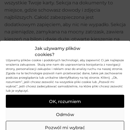
wszystkie Twoje karty. Sekcja na dokumenty to
miejsce, gdzie schowasz dowody i zdjęcia
najbliższych. Całość zabezpieczona jest
dodatkowym zapięciem, aby nic nie wypadło. Sekcja
na pieniądze, zamykana na mocny zatrzask, zawiera
kieszeń na bilon i dwie duże, otwarte kieszenie na
banknoty. Wszystkie kieszenie na pieniądze
Jak używamy plików
wyściełane są elegancką podszewką.
cookies?
Używamy plików cookie i podobnych technologii, aby zapewnić Ci jak najlepsze
wrażenia zakupowe. Służą one nam do usprawniania korzystania z nawigacji
Po jego rozłożeniu znajdziesz sekcję na dokumenty,
strony, personalizacji zakupów i reklam oraz do analizy ruchu na naszej stronie.
która zawiera:
Zgoda na te technologie pozwoli nam przetwarzać dane, takie jak zachowanie
podczas przeglądania lub unikalne identyfikatory na tej stronie. Kliknij „Ok,
rozumiem”, jeśli chcesz zezwolić na wszystkie pliki cookie lub „Pozwól mi
7 przegródek na karty;
wybrać”, jeśli chcesz zadecydować samodzielnie, na które pliki chcesz zezwolić
lub je wyłączyć.
1 kieszeń z czarną siateczką na zdjęcia najbliższych;
2 otwarte, większe kieszenie z czarnej siateczki na
OK, rozumiem
dowód rejestracyjny bez okładki, ta część zabezpieczona
jest dodatkowym zapięciem, nic nie wypadnie!
Odmów
Dodatkowe 2 otwarte kieszenie znajdują się za sekcją
dokumenty oraz kieszenią na bilon. W centralnej części
Pozwól mi wybrać
znajduje się natomiast schowek zamykany na suwak.