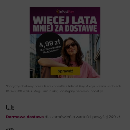
Wybierz temat:
Imię i nazwisko*:
Adres email*:
Telefon:
*Dotyczy dostawy przez Paczkomat® z InPost Pay. Akcja ważna w dniach
10.07-10.08.2026 r. Regulamin akcji dostępny na www.inpost.pl
Wiadomość*:
Darmowa dostawa
dla zamówień o wartości powyżej 249 zł.