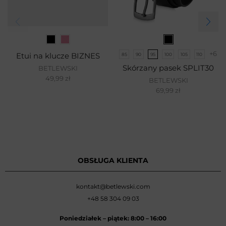
+6
Etui na klucze BIZNES
85
90
95
100
105
110
Skórzany pasek SPLIT30
BETLEWSKI
49,99
zł
BETLEWSKI
69,99
zł
OBSŁUGA KLIENTA
kontakt@betlewski.com
+48 58 304 09 03
Poniedziałek –
piątek: 8:00
–
16:00