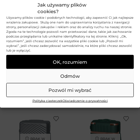
Jak używamy plików
cookies?
Używamy plików cookie i podobnych technologii, aby zapewnić Ci jak najlepsze
wrażenia zakupowe. Służą one nam do usprawniania korzystania z nawigacji
strony, personalizacji zakupów i reklam oraz do analizy ruchu na naszej stronie.
Zgoda na te technologie pozwoli nam przetwarzać dane, takie jak zachowanie
podczas przeglądania lub unikalne identyfikatory na tej stronie. Kliknij „Ok,
rozumiem”, jeśli chcesz zezwolić na wszystkie pliki cookie lub „Pozwól mi
wybrać”, jeśli chcesz zadecydować samodzielnie, na które pliki chcesz zezwolić
lub je wyłączyć.
OK, rozumiem
+2
+2
Walizka średnia NEBULA
Walizka kabinowa
Odmów
NEBULA
BETLEWSKI
269,99
zł
BETLEWSKI
Pozwól mi wybrać
89,99
zł
–
239,99
zł
Polityka ciasteczek
Oświadczenie o prywatności
BRAK W
BRAK W