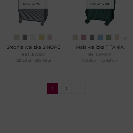
MAGAZYNIE
MAGAZYNIE
+2
Średnia walizka SINOPE
Mała walizka TITANIA
BETLEWSKI
BETLEWSKI
129,99
zł
–
259,99
zł
129,99
zł
–
239,99
zł
1
2
→