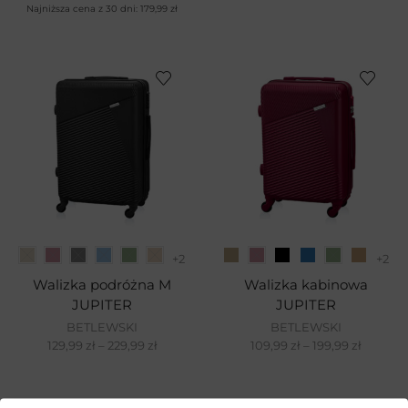
Najniższa cena z 30 dni:
179,99
zł
+2
+2
Walizka podróżna M
Walizka kabinowa
JUPITER
JUPITER
BETLEWSKI
BETLEWSKI
129,99
zł
–
229,99
zł
109,99
zł
–
199,99
zł