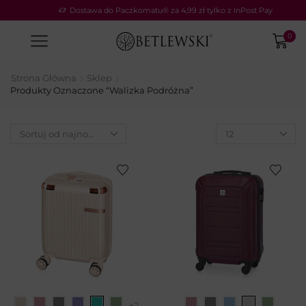
Dostawa do Paczkomatu® za 4,99 zł tylko z InPost Pay
0
Strona Główna
Sklep
Produkty Oznaczone “walizka Podróżna”
+2