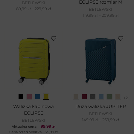
ECLIPSE rozmiar M
BETLEWSKI
89,99
zł
–
229,99
zł
BETLEWSKI
119,99
zł
–
209,99
zł
+2
Walizka kabinowa
Duża walizka JUPITER
ECLIPSE
BETLEWSKI
149,99
zł
–
269,99
zł
BETLEWSKI
99,99
zł
Aktualna cena:
Cena przed obniżką:
179,99
zł