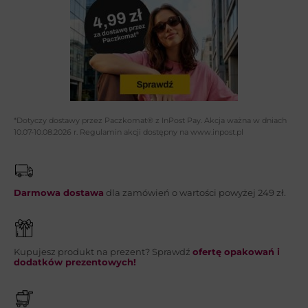
Adres email*:
Telefon:
*Dotyczy dostawy przez Paczkomat® z InPost Pay. Akcja ważna w dniach
10.07-10.08.2026 r. Regulamin akcji dostępny na www.inpost.pl
Wiadomość*:
Darmowa dostawa
dla zamówień o wartości powyżej 249 zł.
Kupujesz produkt na prezent? Sprawdź
ofertę opakowań i
WYŚLIJ
dodatków prezentowych!