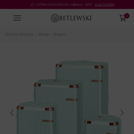
Pay
LETNIA ELEGANCJA: odbierz –20%
Kod: SUN20
0
Strona Główna
Sklep
Bagaż