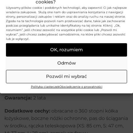
cookies?
Używamy plików cookie i podobnych technologii, aby zapewnić Ci jak najlepsze
Wymiary zewnętrzne (mierzone z kółkami i
wrażenia zakupowe. Służą one nam do usprawniania korzystania z nawigacji
strony, personalizacji zakupów i reklam oraz do analizy ruchu na naszej stronie.
innymi wystającymi elementami) walizki
Zgoda na te technologie pozwoli nam przetwarzać dane, takie jak zachowanie
podczas przeglądania lub unikalne identyfikatory na tej stronie. Kliknij „Ok,
średniej (M):
pojemność 63 l, szer. 42 cm, wys. 66
rozumiem”, jeśli chcesz zezwolić na wszystkie pliki cookie lub „Pozwól mi
cm, gł. 25 cm, waga: 3,67 kg, długość teleskopowej
wybrać”, jeśli chcesz zadecydować samodzielnie, na które pliki chcesz zezwolić
lub je wyłączyć.
rączki 37 cm.
OK, rozumiem
Wymiary zewnętrzne (mierzone z kółkami i
innymi wystającymi elementami) walizki dużej
Odmów
(L):
pojemność 93 l, szer. 48 cm, wys. 76 cm, gł. 28
Pozwól mi wybrać
cm, waga: 4,32 kg, długość teleskopowej rączki 28
cm.
Polityka ciasteczek
Oświadczenie o prywatności
Gwarancja:
2 lata
Dodatkowe cechy:
obracane o 360 stopni kółka
łożyskowe, boczne nóżki ochronne, pas do ściągania
w środku, rączka teleskopowa (XS: 85 cm, S: 47 cm,