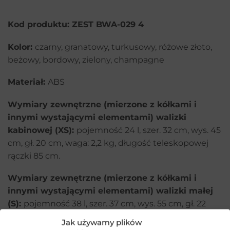
Kod produktu: ZEST BWA-029 4
Kolor:
czarny, granatowy, turkusowy, różowe złoto,
beżowy, bordowy, zielony, champagne
Materiał:
ABS
Wymiary zewnętrzne (mierzone z kółkami i
innymi wystającymi elementami) walizki
kabinowej (XS):
pojemność 24 l, szer. 32 cm, wys. 45
cm, gł. 20 cm, waga: 2,2 kg, długość teleskopowej
rączki 85 cm.
Wymiary zewnętrzne (mierzone z kółkami i
innymi wystającymi elementami) walizki małej
(S):
pojemność 38 l, szer. 37 cm, wys. 55 cm, gł. 22
cm, waga: 2,95 kg, długość teleskopowej rączki 47
Jak używamy plików
cm.