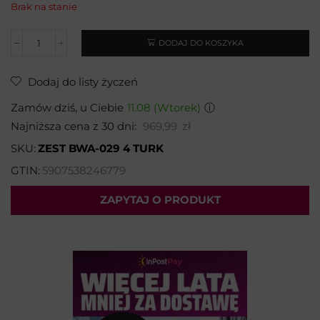
Brak na stanie
DODAJ DO KOSZYKA
Dodaj do listy życzeń
Zamów dziś, u Ciebie
11.08 (Wtorek)
ⓘ
Najniższa cena z 30 dni:
969,99
zł
SKU:
ZEST BWA-029 4 TURK
GTIN:
5907538246779
ZAPYTAJ O PRODUKT
Wybierz temat:
Imię i nazwisko*: