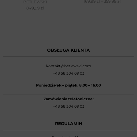
169,99
zł
–
359,99
zł
BETLEWSKI
849,99
zł
OBSŁUGA KLIENTA
kontakt@betlewski.com
+48 58 304 09 03
Poniedziałek –
piątek: 8:00
–
16:00
Zamówienia telefoniczne:
+48 58 304 09 03
REGULAMIN