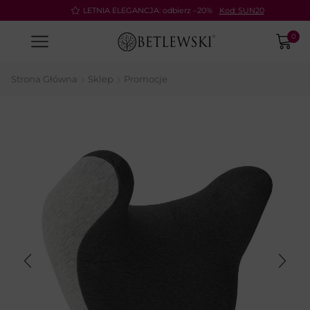
Pay
LETNIA ELEGANCJA: odbierz –20%
Kod: SUN20
0
Strona Główna
Sklep
Promocje