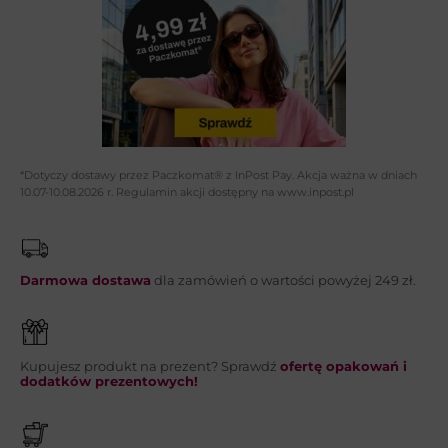
Adres email*:
Telefon:
*Dotyczy dostawy przez Paczkomat® z InPost Pay. Akcja ważna w dniach
10.07-10.08.2026 r. Regulamin akcji dostępny na www.inpost.pl
Wiadomość*:
Darmowa dostawa
dla zamówień o wartości powyżej 249 zł.
Kupujesz produkt na prezent? Sprawdź
ofertę opakowań i
WYŚLIJ
dodatków prezentowych!