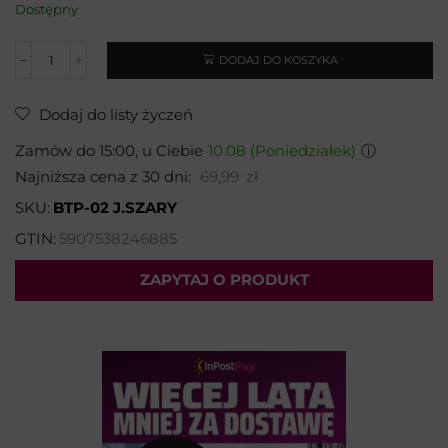
Dostępny
DODAJ DO KOSZYKA
Dodaj do listy życzeń
Zamów do 15:00, u Ciebie
10.08 (Poniedziałek)
ⓘ
Najniższa cena z 30 dni:
69,99
zł
SKU:
BTP-02 J.SZARY
GTIN:
5907538246885
ZAPYTAJ O PRODUKT
Wybierz temat:
Imię i nazwisko*: