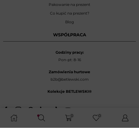
Pakowanie na prezent
Co kupić na prezent?
Blog
WSPÓŁPRACA
Godziny pracy:
Pon-pt: 8-16
Zamówienia hurtowe
b2b@betlewski.com
Kolekcje BETLEWSKI®
0
0