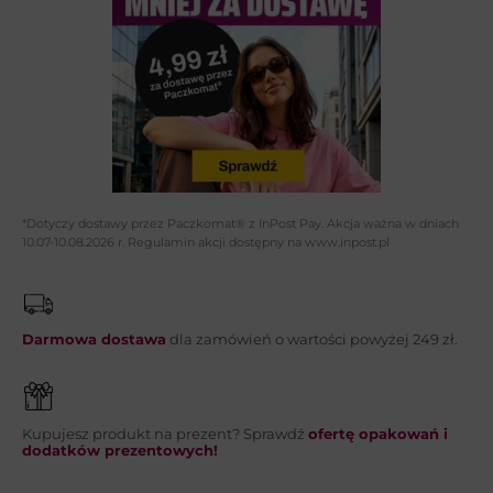
Imię i nazwisko*:
Adres email*:
Telefon:
*Dotyczy dostawy przez Paczkomat® z InPost Pay. Akcja ważna w dniach
10.07-10.08.2026 r. Regulamin akcji dostępny na www.inpost.pl
Wiadomość*:
Darmowa dostawa
dla zamówień o wartości powyżej 249 zł.
Kupujesz produkt na prezent? Sprawdź
ofertę opakowań i
WYŚLIJ
dodatków prezentowych!