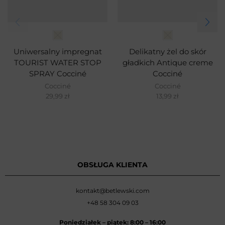
Uniwersalny impregnat
Delikatny żel do skór
TOURIST WATER STOP
gładkich Antique creme
SPRAY Cocciné
Cocciné
Cocciné
Cocciné
29,99
zł
13,99
zł
OBSŁUGA KLIENTA
kontakt@betlewski.com
+48 58 304 09 03
Poniedziałek –
piątek: 8:00
–
16:00