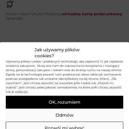
Prezent last minute? Podaruj
wirtualną kartę podarunkową
!
Sprawdź!
OPIS
WYMIARY I INFORMACJE DODATKOWE
OPINIE (0)
Jak używamy plików
Bawełniana ściereczka Cocciné do
cookies?
Używamy plików cookie i podobnych technologii, aby zapewnić Ci jak najlepsze
czyszczenia obuwia i galanterii
wrażenia zakupowe. Służą one nam do usprawniania korzystania z nawigacji
strony, personalizacji zakupów i reklam oraz do analizy ruchu na naszej stronie.
Najlepszy sposób na czyste buty i galanterię? To
Zgoda na te technologie pozwoli nam przetwarzać dane, takie jak zachowanie
podczas przeglądania lub unikalne identyfikatory na tej stronie. Kliknij „Ok,
miękka,
bawełniana ściereczka Cocciné Cleaning
rozumiem”, jeśli chcesz zezwolić na wszystkie pliki cookie lub „Pozwól mi
wybrać”, jeśli chcesz zadecydować samodzielnie, na które pliki chcesz zezwolić
Cloth
, która usuwa brud, kurz i pomaga nanosić
lub je wyłączyć.
preparaty pielęgnacyjne. Służy do czyszczenia
OK, rozumiem
obuwia i innych wyrobów ze skóry naturalnej i
świetnie sprawdza się podczas aplikacji płynnych
Odmów
środków pielęgnujących. Ma obrębione krawędzie,
więc będzie służyła przez długi czas, pomagając w
Pozwól mi wybrać