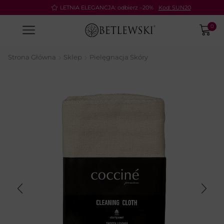
Pay
LETNIA ELEGANCJA: odbierz –20%
Kod: SUN20
0
Strona Główna
Sklep
Pielęgnacja Skóry