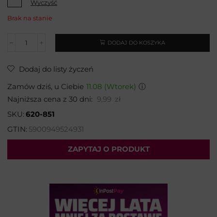
Wyczyść
Brak na stanie
DODAJ DO KOSZYKA
Dodaj do listy życzeń
Zamów dziś, u Ciebie
11.08 (Wtorek)
ⓘ
Najniższa cena z 30 dni:
9,99
zł
SKU:
620-851
GTIN:
5900949524931
ZAPYTAJ O PRODUKT
Wybierz temat: