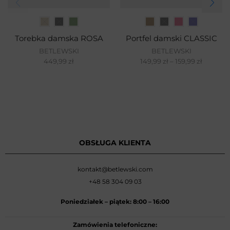
Torebka damska ROSA
Portfel damski CLASSIC
BETLEWSKI
BETLEWSKI
449,99
zł
149,99
zł
–
159,99
zł
OBSŁUGA KLIENTA
kontakt@betlewski.com
+48 58 304 09 03
Poniedziałek –
piątek: 8:00
–
16:00
Zamówienia telefoniczne: