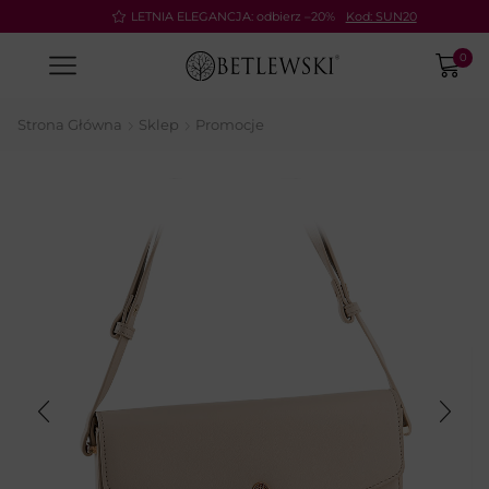
Pay
LETNIA ELEGANCJA: odbierz –20%
Kod: SUN20
0
Strona Główna
Sklep
Promocje