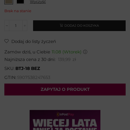
Wyczyść
Brak na stanie
DODAJ DO KOSZYKA
Dodaj do listy życzeń
Zamów dziś, u Ciebie
11.08 (Wtorek)
ⓘ
Najniższa cena z 30 dni:
139,99
zł
SKU:
BTJ-18 BEZ
GTIN:
5907538247653
ZAPYTAJ O PRODUKT
Wybierz temat: