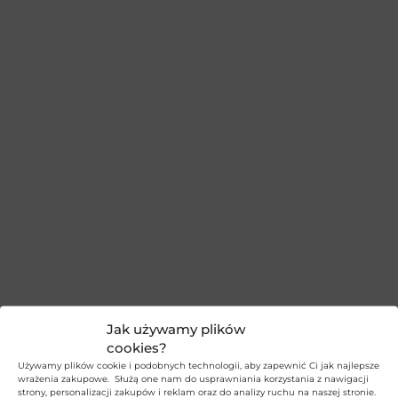
Jak używamy plików
cookies?
Używamy plików cookie i podobnych technologii, aby zapewnić Ci jak najlepsze
wrażenia zakupowe. Służą one nam do usprawniania korzystania z nawigacji
strony, personalizacji zakupów i reklam oraz do analizy ruchu na naszej stronie.