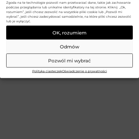
Zgoda na te technologie pozwoli nam przetwarzać dane, takie jak zachowanie
podczas przeglądania lub unikalne identyfikatory na tej stronie. Kliknij „Ok,
rozumiem”, jeśli chcesz zezwolić na wszystkie pliki cookie lub „Pozwól mi
wybrać”, jeśli chcesz zadecydować samodzielnie, na które pliki chcesz zezwolić
lub je wyłączyć.
OK, rozumiem
Odmów
Pozwól mi wybrać
Polityka ciasteczek
Oświadczenie o prywatności