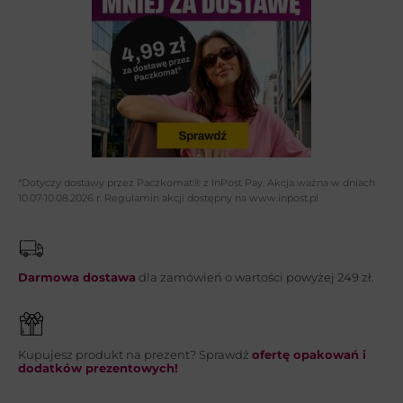
Imię i nazwisko*:
Adres email*:
Telefon:
*Dotyczy dostawy przez Paczkomat® z InPost Pay. Akcja ważna w dniach
10.07-10.08.2026 r. Regulamin akcji dostępny na www.inpost.pl
Wiadomość*:
Darmowa dostawa
dla zamówień o wartości powyżej 249 zł.
Kupujesz produkt na prezent? Sprawdź
ofertę opakowań i
WYŚLIJ
dodatków prezentowych!