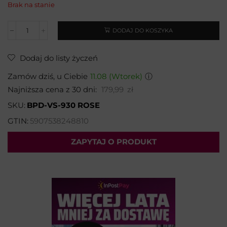
Brak na stanie
DODAJ DO KOSZYKA
Dodaj do listy życzeń
Zamów dziś, u Ciebie
11.08 (Wtorek)
ⓘ
Najniższa cena z 30 dni:
179,99
zł
SKU:
BPD-VS-930 ROSE
GTIN:
5907538248810
ZAPYTAJ O PRODUKT
Wybierz temat:
Imię i nazwisko*: