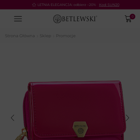
Pay
LETNIA ELEGANCJA: odbierz –20%
Kod: SUN20
0
Strona Główna
Sklep
Promocje