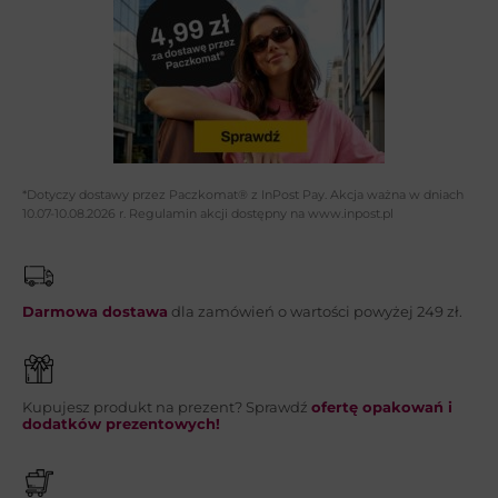
Adres email*:
Telefon:
*Dotyczy dostawy przez Paczkomat® z InPost Pay. Akcja ważna w dniach
10.07-10.08.2026 r. Regulamin akcji dostępny na www.inpost.pl
Wiadomość*:
Darmowa dostawa
dla zamówień o wartości powyżej 249 zł.
Kupujesz produkt na prezent? Sprawdź
ofertę opakowań i
WYŚLIJ
dodatków prezentowych!