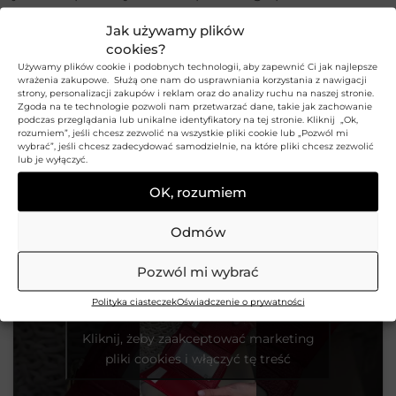
orientacja i klasyczny design czynią go idealnym
Jak używamy plików
wyborem dla nowoczesnej kobiety.
cookies?
Używamy plików cookie i podobnych technologii, aby zapewnić Ci jak najlepsze
Prezent, który zachwyci
wrażenia zakupowe. Służą one nam do usprawniania korzystania z nawigacji
strony, personalizacji zakupów i reklam oraz do analizy ruchu na naszej stronie.
Eleganckie pudełko z logo marki sprawia, że portfel
Zgoda na te technologie pozwoli nam przetwarzać dane, takie jak zachowanie
podczas przeglądania lub unikalne identyfikatory na tej stronie. Kliknij „Ok,
SHINY BETLEWSKI® to także doskonały pomysł na
rozumiem”, jeśli chcesz zezwolić na wszystkie pliki cookie lub „Pozwól mi
wybrać”, jeśli chcesz zadecydować samodzielnie, na które pliki chcesz zezwolić
prezent – gotowy do wręczenia, stylowy i
lub je wyłączyć.
funkcjonalny. Ten mały, ale pięknie wykonany
OK, rozumiem
portfel będzie doskonałym dodatkiem dla każdej
kobiety.
Odmów
Pozwól mi wybrać
Polityka ciasteczek
Oświadczenie o prywatności
Kliknij, żeby zaakceptować marketing
pliki cookies i włączyć tę treść