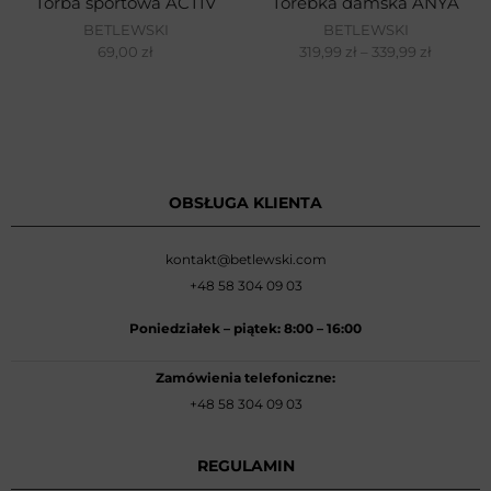
Torba sportowa ACTIV
Torebka damska ANYA
BETLEWSKI
BETLEWSKI
69,00
zł
319,99
zł
–
339,99
zł
OBSŁUGA KLIENTA
kontakt@betlewski.com
+48 58 304 09 03
Poniedziałek –
piątek: 8:00
–
16:00
Zamówienia telefoniczne:
+48 58 304 09 03
REGULAMIN