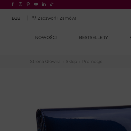
atu® za 4,99 zł tylko z InPost Pay
B2B
Zadzwoń I Zamów!
NOWOŚCI
BESTSELLERY
Strona Główna
Sklep
Promocje