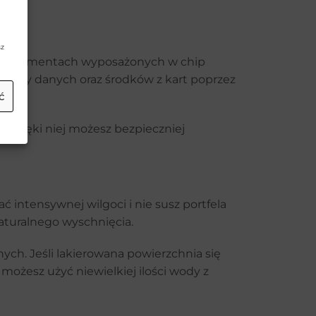
sz
h i dokumentach wyposażonych w chip
zieży danych oraz środków z kart poprzez
ć
. Dzięki niej możesz bezpieczniej
 intensywnej wilgoci i nie susz portfela
naturalnego wyschnięcia.
ych. Jeśli lakierowana powierzchnia się
 możesz użyć niewielkiej ilości wody z