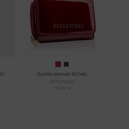
IC
Portfel damski ROYAL
To
BETLEWSKI
179,99
zł