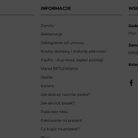
INFORMACJE
WS
Zwroty
Godz
Pon-p
Reklamacje
Odstąpienie od umowy
Zamó
Koszty dostawy i metody płatności
b2b@
PayPo – Kup teraz, zapłać później!
Kole
Marka BETLEWSKI
®
Opinie
Kariera
Jak dobrać rozmiar paska?
Jak skrócić pasek?
Paski bez niklu
Pakowanie na prezent
Co kupić na prezent?
Blog