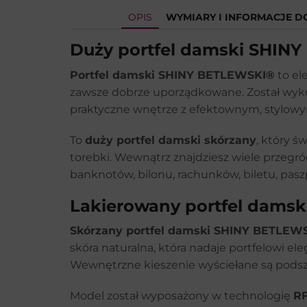
OPIS
WYMIARY I INFORMACJE 
Duży portfel damski SHINY
Portfel damski SHINY BETLEWSKI®
to el
zawsze dobrze uporządkowane. Został wykon
praktyczne wnętrze z efektownym, stylo
To
duży portfel damski skórzany
, który ś
torebki. Wewnątrz znajdziesz wiele przegr
banknotów, bilonu, rachunków, biletu, paszp
Lakierowany portfel damsk
Skórzany portfel damski SHINY BETLEW
skóra naturalna, która nadaje portfelowi 
Wewnętrzne kieszenie wyściełane są podsze
Model został wyposażony w technologię
RF