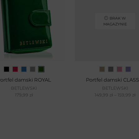
BRAK W
MAGAZYNIE
ortfel damski ROYAL
Portfel damski CLASS
BETLEWSKI
BETLEWSKI
179,99
zł
149,99
zł
–
159,99
zł