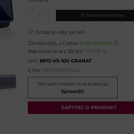
DODAJ DO KOSZYKA
Dodaj do listy życzeń
Zamów dziś, u Ciebie
11.08 (Wtorek)
ⓘ
Najniższa cena z 30 dni:
179,99
zł
SKU:
BPD-VS-100 GRANAT
GTIN:
5907538203840
Ten sam model, inna kolekcja.
Sprawdź!
ZAPYTAJ O PRODUKT
Wybierz temat: