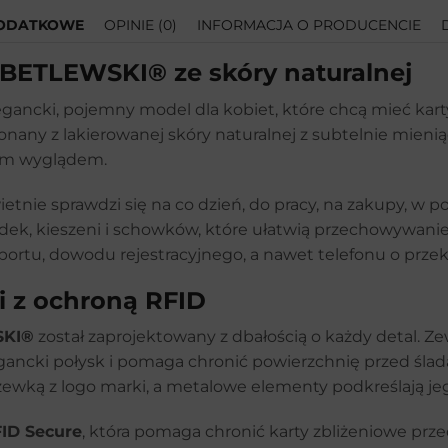
DODATKOWE
OPINIE (0)
INFORMACJA O PRODUCENCIE
Imię i nazwisko*:
 BETLEWSKI® ze skóry naturalnej
egancki, pojemny model dla kobiet, które chcą mieć kar
any z lakierowanej skóry naturalnej z subtelnie mienią
Adres email*:
wym wyglądem.
wietnie sprawdzi się na co dzień, do pracy, na zakupy, w 
ódek, kieszeni i schowków, które ułatwią przechowywani
Telefon:
ortu, dowodu rejestracyjnego, a nawet telefonu o przekąt
i z ochroną RFID
Wiadomość*:
SKI®
został zaprojektowany z dbałością o każdy detal. 
elegancki połysk i pomaga chronić powierzchnię przed śl
wką z logo marki, a metalowe elementy podkreślają jeg
ID Secure
, która pomaga chronić karty zbliżeniowe p