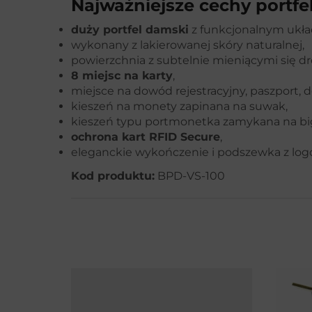
Najważniejsze cechy portfe
duży portfel damski
z funkcjonalnym ukł
wykonany z lakierowanej skóry naturalnej,
powierzchnia z subtelnie mieniącymi się d
8 miejsc na karty
,
miejsce na dowód rejestracyjny, paszport, 
kieszeń na monety zapinana na suwak,
kieszeń typu portmonetka zamykana na big
ochrona kart RFID Secure
,
eleganckie wykończenie i podszewka z logo
Kod produktu:
BPD-VS-100