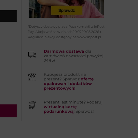
*Dotyczy dostawy przez Paczkomat® z InPost
Pay. Akcja ważna w dniach 10.07-10.08.2026 r.
Regulamin akcji dostępny na www.inpost.pl
Darmowa dostawa
dla
zamówień o wartości powyżej
249 zł.
Kupujesz produkt na
prezent? Sprawdź
ofertę
opakowań i dodatków
prezentowych!
Prezent last minute? Podaruj
wirtualną kartę
podarunkową
!
Sprawdź!