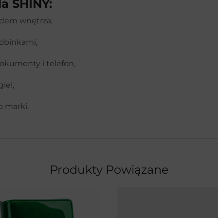
la SHINY:
adem wnętrza,
robinkami,
dokumenty i telefon,
iel,
 marki.
Produkty Powiązane