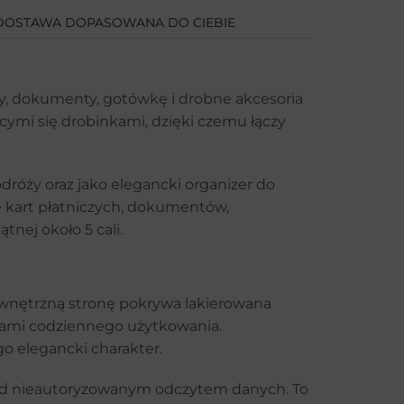
DOSTAWA DOPASOWANA DO CIEBIE
ty, dokumenty, gotówkę i drobne akcesoria
cymi się drobinkami, dzięki czemu łączy
podróży oraz jako elegancki organizer do
e kart płatniczych, dokumentów,
nej około 5 cali.
Zewnętrzną stronę pokrywa lakierowana
adami codziennego użytkowania.
o elegancki charakter.
rzed nieautoryzowanym odczytem danych. To