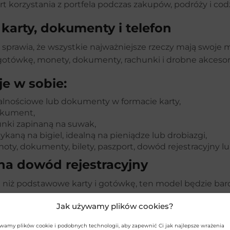
t korzystania z portfela podczas zakupów, podróży i co
WYŚLIJ
karty, dokumenty i telefon
sprawia, że wszystkie najważniejsze rzeczy mają swoje
gotówkę, monety, dokumenty, rachunki i drobne akcesor
je w sobie:
jalnościowe lub dokumenty w formacie karty,
dokument,
unki zapinaną na suwak,
ną na bigiel, idealną na pieniądze lub drobiazgi,
ty, dokumenty, bilety, paszport, dowód rejestracyjny lub
na dowód rejestracyjny
ęcej niż podstawowe karty i gotówkę, ten model będzie
jsce na dokumenty, bilety, potwierdzenia płatności, pasz
Jak używamy plików cookies?
i eleganckiemu wykończeniu sprawdzi się również jako s
wamy plików cookie i podobnych technologii, aby zapewnić Ci jak najlepsze wrażenia