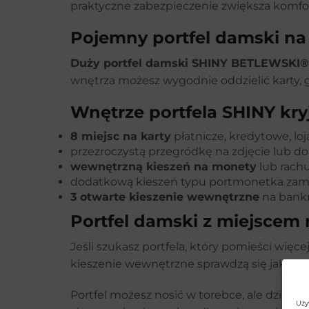
praktyczne zabezpieczenie zwiększa komfor
Pojemny portfel damski na 
Duży portfel damski SHINY BETLEWSKI®
wnętrza możesz wygodnie oddzielić karty, 
Wnętrze portfela SHINY kry
8 miejsc na karty
płatnicze, kredytowe, lo
przezroczystą przegródkę na zdjęcie lub 
wewnętrzną kieszeń na monety
lub rach
dodatkową kieszeń typu portmonetka zamyka
3 otwarte kieszenie wewnętrzne
na bankno
Portfel damski z miejscem 
Jeśli szukasz portfela, który pomieści wi
kieszenie wewnętrzne sprawdzą się jako mie
Portfel możesz nosić w torebce, ale dzięk
Uży