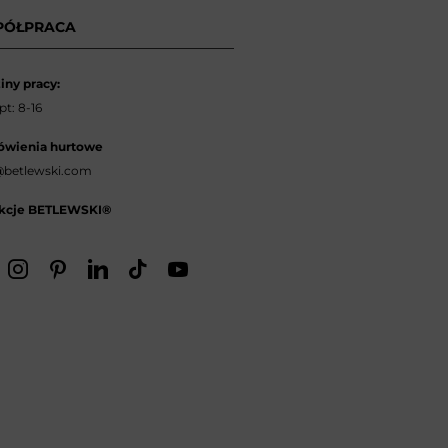
PÓŁPRACA
iny pracy:
t: 8-16
wienia hurtowe
betlewski.com
kcje BETLEWSKI®