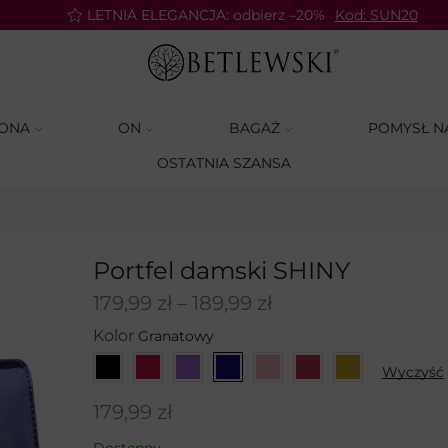
LETNIA ELEGANCJA: odbierz –20%
Kod: SUN20
ONA
ON
BAGAŻ
POMYSŁ N
OSTATNIA SZANSA
Portfel damski SHINY
179,99
zł
–
189,99
zł
Kolor
Wyczyść
179,99
zł
Dostępny