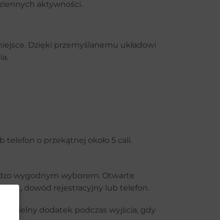
dziennych aktywności.
 miejsce. Dzięki przemyślanemu układowi
ia.
 telefon o przekątnej około 5 cali.
 bardzo wygodnym wyborem. Otwarte
port, dowód rejestracyjny lub telefon.
amodzielny dodatek podczas wyjścia, gdy