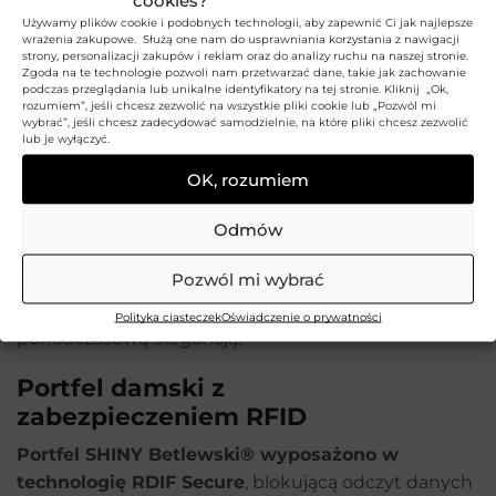
cookies?
na karty płatnicze, dokumenty lub banknoty oraz 2
Używamy plików cookie i podobnych technologii, aby zapewnić Ci jak najlepsze
kieszonkami z obu stron, w których można trzymac
wrażenia zakupowe. Służą one nam do usprawniania korzystania z nawigacji
strony, personalizacji zakupów i reklam oraz do analizy ruchu na naszej stronie.
np bilon. To model mały, ale pojemny i świetnie
Zgoda na te technologie pozwoli nam przetwarzać dane, takie jak zachowanie
podczas przeglądania lub unikalne identyfikatory na tej stronie. Kliknij „Ok,
zaprojektowany – zmieści się w każdej torebce lub
rozumiem”, jeśli chcesz zezwolić na wszystkie pliki cookie lub „Pozwól mi
kieszeni, pozwalając mieć przy sobie najważniejsze
wybrać”, jeśli chcesz zadecydować samodzielnie, na które pliki chcesz zezwolić
lub je wyłączyć.
dokumenty.
OK, rozumiem
Lakierowana, błyszcząca skóra naturalna ma wiele
zalet – jedną z nich jest jej trwałość i odporność na
Odmów
uszkodzenia lub zarysowania. Portfel SHINY to
Pozwól mi wybrać
model, który będzie doskonale wyglądał przez wiele
lat użytkowania. Połącz modny wygląd z
Polityka ciasteczek
Oświadczenie o prywatności
ponadczasową elegancją!
Portfel damski z
zabezpieczeniem RFID
Portfel SHINY Betlewski® wyposażono w
technologię RDIF Secure
, blokującą odczyt danych