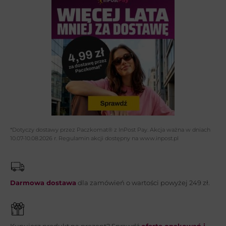
Imię i nazwisko*:
Adres email*:
Telefon:
*Dotyczy dostawy przez Paczkomat® z InPost Pay. Akcja ważna w dniach
10.07-10.08.2026 r. Regulamin akcji dostępny na www.inpost.pl
Wiadomość*:
Darmowa dostawa
dla zamówień o wartości powyżej 249 zł.