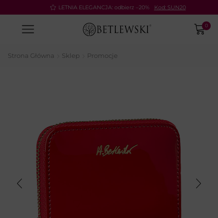
Pay
LETNIA ELEGANCJA: odbierz –20%
Kod: SUN20
0
Strona Główna
Sklep
Promocje