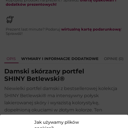
Kupujesz produkt na prezent? Sprawdź
ofertę opakowań i
WYŚLIJ
dodatków prezentowych!
Prezent last minute? Podaruj
wirtualną kartę podarunkową
!
Sprawdź!
OPIS
WYMIARY I INFORMACJE DODATKOWE
OPINIE (0)
Damski skórzany portfel
SHINY
Betlewski®
Niewielki portfel damski z bestsellerowej kolekcja
SHINY Betlewski® ma intensywny połysk
lakierowanej skóry i wyrazistą kolorystykę,
dopełnioną okuciami w złotym kolorze. Ten
zapinany na zamek błyskawiczny portfelik kryje w
Jak używamy plików
sobie harmonijkowe wnętrze z aż 9 przegródkami