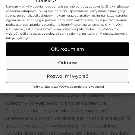
cookies?
trwałości
Używamy plików cookie i podobnych technologii, aby zapewnić Ci jak najlepsze
wrażenia zakupowe. Służą one nam do usprawniania korzystania z nawigacji
Torba męska została uszyta z naturalnej bydlęcej
strony, personalizacji zakupów i reklam oraz do analizy ruchu na naszej stronie.
skóry licowej o charakterystycznym sposobie
Zgoda na te technologie pozwoli nam przetwarzać dane, takie jak zachowanie
podczas przeglądania lub unikalne identyfikatory na tej stronie. Kliknij „Ok,
obróbki skóry stylizowanej na styl vintage (efekt
rozumiem”, jeśli chcesz zezwolić na wszystkie pliki cookie lub „Pozwól mi
wybrać”, jeśli chcesz zadecydować samodzielnie, na które pliki chcesz zezwolić
postarzonej skóry). Oznacza to, że pełny kawałek
lub je wyłączyć.
skóry, z którego została uszyta torba, został w trakcie
OK, rozumiem
garbowania poddany procesowi naturalnego
farbowania z użyciem barwników roślinnych. Do
Odmów
uszycia toreb męskich ze skóry vintage wybierane
są tylko najlepsze kawałki skóry, które posiadają
Pozwól mi wybrać
znamiona, blizny, przetarcia lub naturalne
Polityka ciasteczek
Oświadczenie o prywatności
przebarwienia. Dzięki zastosowaniu tego typu
technologii skóra torby uzyskuje równomiernie
rozłożony i trwały kolor oraz piękną fakturę.
Dołączona do torby próbka skóry, pozwoli Ci
przekonać się o tym, że skóra jest miękka, elastyczna
i przede wszystkim wytrzymała! Torba z takiego
rodzaju skóry przy odpowiedniej pielęgnacji posłuży