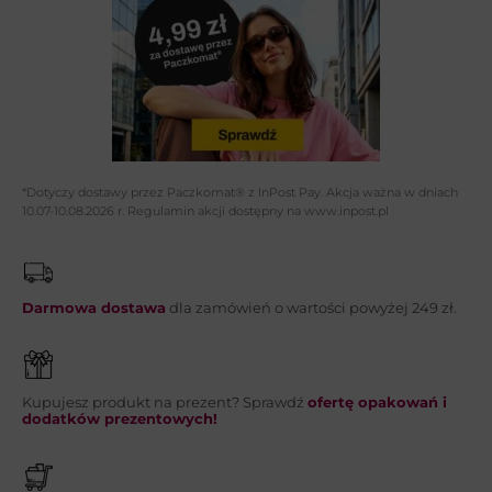
Adres email*:
Telefon:
*Dotyczy dostawy przez Paczkomat® z InPost Pay. Akcja ważna w dniach
10.07-10.08.2026 r. Regulamin akcji dostępny na www.inpost.pl
Wiadomość*:
Darmowa dostawa
dla zamówień o wartości powyżej 249 zł.
Kupujesz produkt na prezent? Sprawdź
ofertę opakowań i
WYŚLIJ
dodatków prezentowych!