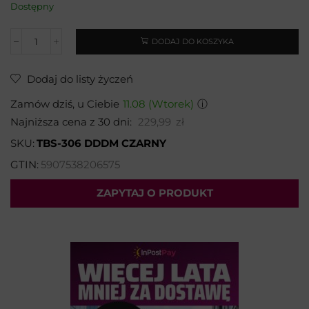
Dostępny
DODAJ DO KOSZYKA
Dodaj do listy życzeń
Zamów dziś, u Ciebie
11.08 (Wtorek)
ⓘ
Najniższa cena z 30 dni:
229,99
zł
SKU:
TBS-306 DDDM CZARNY
GTIN:
5907538206575
ZAPYTAJ O PRODUKT
Wybierz temat:
Imię i nazwisko*: