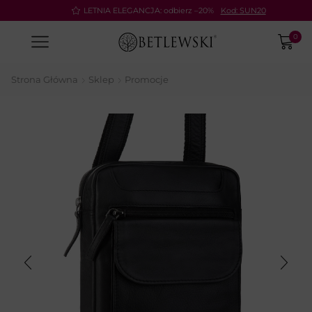
Pay
LETNIA ELEGANCJA: odbierz –20%
Kod: SUN20
0
Strona Główna
Sklep
Promocje