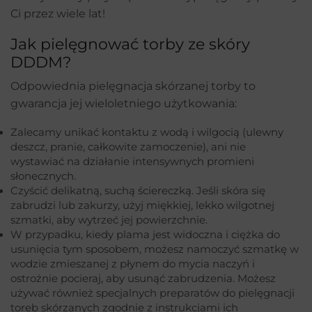
Ci przez wiele lat!
Jak pielęgnować torby ze skóry
DDDM?
Odpowiednia pielęgnacja skórzanej torby to
gwarancja jej wieloletniego użytkowania:
Zalecamy unikać kontaktu z wodą i wilgocią (ulewny
deszcz, pranie, całkowite zamoczenie), ani nie
wystawiać na działanie intensywnych promieni
słonecznych.
Czyścić delikatną, suchą ściereczką. Jeśli skóra się
zabrudzi lub zakurzy, użyj miękkiej, lekko wilgotnej
szmatki, aby wytrzeć jej powierzchnie.
W przypadku, kiedy plama jest widoczna i ciężka do
usunięcia tym sposobem, możesz namoczyć szmatkę w
wodzie zmieszanej z płynem do mycia naczyń i
ostrożnie pocieraj, aby usunąć zabrudzenia. Możesz
używać również specjalnych preparatów do pielęgnacji
toreb skórzanych zgodnie z instrukcjami ich