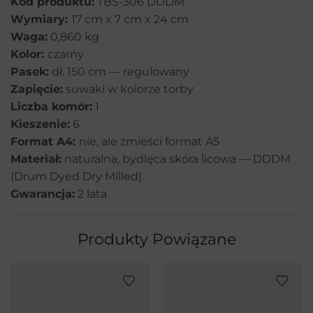
Kod produktu:
TBS-306 DDDM
Wymiary:
17 cm x 7 cm x 24 cm
Waga:
0,860 kg
Kolor:
czarny
Pasek:
dł. 150 cm — regulowany
Zapięcie:
suwaki w kolorze torby
Liczba komór:
1
Kieszenie:
6
Format A4:
nie, ale zmieści format A5
Materiał:
naturalna, bydlęca skóra licowa — DDDM
(Drum Dyed Dry Milled)
Gwarancja:
2 lata
Produkty Powiązane