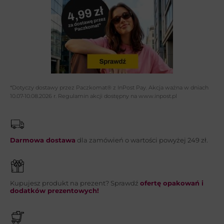
Adres email*:
Telefon:
*Dotyczy dostawy przez Paczkomat® z InPost Pay. Akcja ważna w dniach
10.07-10.08.2026 r. Regulamin akcji dostępny na www.inpost.pl
Wiadomość*:
Darmowa dostawa
dla zamówień o wartości powyżej 249 zł.
Kupujesz produkt na prezent? Sprawdź
ofertę opakowań i
WYŚLIJ
dodatków prezentowych!