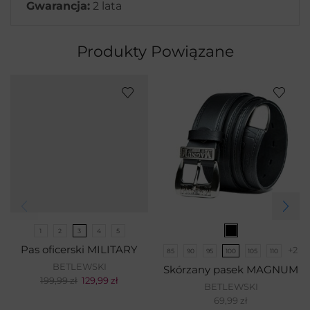
Gwarancja:
2 lata
Produkty Powiązane
1
2
3
4
5
Pas oficerski MILITARY
+2
85
90
95
100
105
110
BETLEWSKI
Skórzany pasek MAGNUM
199,99
zł
129,99
zł
BETLEWSKI
69,99
zł