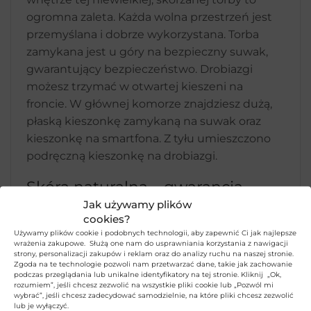
ogromna zaleta. Każda wolna przestrzeń jest
przemyślana i dobrze wykorzystana. Torba
zamykana jest u góry na bezpieczny suwak,
gwarantujący bezpieczeństwo. Drobiazgi
możesz trzymać w otwartej kieszeni na
froncie. W głównej komorze znajdziesz dużą,
płaską kieszonkę zamykaną na suwak oraz
kieszonkę na smartfona. Z tyłu umieszczono
podręczną kieszonkę na drobiazgi.
Skóra naturalna – gwarancja
jakości i trwałości
Jak używamy plików
cookies?
Torba męska została uszyta z naturalnej
Używamy plików cookie i podobnych technologii, aby zapewnić Ci jak najlepsze
wrażenia zakupowe. Służą one nam do usprawniania korzystania z nawigacji
bydlęcej skóry licowej o charakterystycznym
strony, personalizacji zakupów i reklam oraz do analizy ruchu na naszej stronie.
sposobie obróbki „na sucho” – w skrócie
Zgoda na te technologie pozwoli nam przetwarzać dane, takie jak zachowanie
podczas przeglądania lub unikalne identyfikatory na tej stronie. Kliknij „Ok,
DDDM — Drum Dyed Dry Milled. Oznacza to,
rozumiem”, jeśli chcesz zezwolić na wszystkie pliki cookie lub „Pozwól mi
wybrać”, jeśli chcesz zadecydować samodzielnie, na które pliki chcesz zezwolić
że skóra w trakcie garbowania została
lub je wyłączyć.