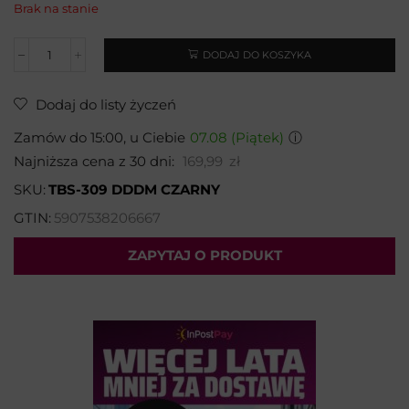
Brak na stanie
DODAJ DO KOSZYKA
Dodaj do listy życzeń
Zamów do 15:00, u Ciebie
07.08 (Piątek)
ⓘ
Najniższa cena z 30 dni:
169,99
zł
SKU:
TBS-309 DDDM CZARNY
GTIN:
5907538206667
ZAPYTAJ O PRODUKT
Wybierz temat:
Imię i nazwisko*: