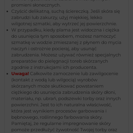
promieni słonecznych.
Czyścić delikatną, suchą ściereczką. Jeśli skóra się
zabrudzi lub zakurzy, użyj miękkiej, lekko
wilgotnej szmatki, aby wytrzeć jej powierzchnie.
W przypadku, kiedy plama jest widoczna i ciężka
do usunięcia tym sposobem, możesz namoczyć
szmatkę w wodzie zmieszanej z płynem do mycia
naczyń i ostrożnie pocieraj, aby usunąć
zabrudzenia. Możesz używać również specjalnych
preparatów do pielęgnacji toreb skórzanych
zgodnie z instrukcjami ich producenta.
Uwaga!
Całkowite zamoczenie lub zawilgocenie
(kontakt z wodą lub wilgocią) wyrobów
skórzanych może skutkować powstaniem
ciężkiego do usunięcia zabrudzenia skóry dłoni,
materiału, np. ubrań, podszewki torby oraz innych
powierzchni. Jest to ich naturalna właściwość,
która jest wynikiem procesów garbowania i
bębnowego, roślinnego farbowania skóry.
Pamiętaj, że regularne impregnowanie skóry
pomoże przedłużyć żywotność Twojej torby oraz