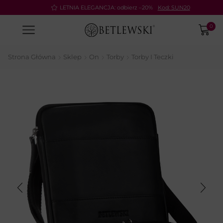
Pay
LETNIA ELEGANCJA: odbierz –20%
Kod: SUN20
0
Strona Główna
Sklep
On
Torby
Torby I Teczki