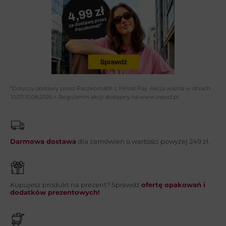
Adres email*:
Telefon:
*Dotyczy dostawy przez Paczkomat® z InPost Pay. Akcja ważna w dniach
10.07-10.08.2026 r. Regulamin akcji dostępny na www.inpost.pl
Wiadomość*:
Darmowa dostawa
dla zamówień o wartości powyżej 249 zł.
Kupujesz produkt na prezent? Sprawdź
ofertę opakowań i
WYŚLIJ
dodatków prezentowych!