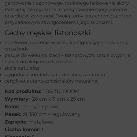
garbowania i bębnowego, roślinnego farbowania skóry.
Pamiętaj, że regularne impregnowanie skóry pomoże
przedłużyć żywotność Twojej torby oraz chronić ją przed
przypadkowym zawilgoceniem i jego skutkami.
Cechy męskiej listonoszki:
możliwość noszenia w wielu konfiguracjach – na ramię,
cross body
pasuje do wielu stylizacji – biznesowych, casualowych, a
nawet do eleganckich strojów
skóra naturalna
wygodna i komfortowa – nie obciąża ramion
certyfikat autentyczności skóry naturalnej
Kod produktu:
TBS-310 DDDM
Wymiary:
26 cm x 11 cm x 25 cm
Kolor:
czarny, brązowy
Pasek:
dł. 150 cm – regulowany
Zapięcie
: metalowe
Liczba komór:
1