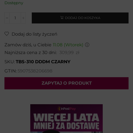
Dostępny
DODAJ DO KOSZYKA
Dodaj do listy życzeń
Zamów dziś, u Ciebie
11.08 (Wtorek)
ⓘ
Najniższa cena z 30 dni:
309,99
zł
SKU:
TBS-310 DDDM CZARNY
GTIN:
5907538206698
ZAPYTAJ O PRODUKT
Wybierz temat:
Imię i nazwisko*: