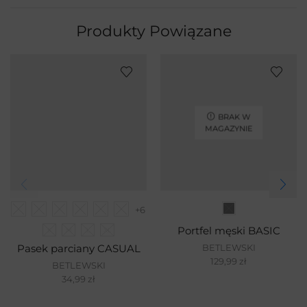
Produkty Powiązane
BRAK W
MAGAZYNIE
+6
Portfel męski BASIC
S
M
L
XL
BETLEWSKI
Pasek parciany CASUAL
129,99
zł
BETLEWSKI
34,99
zł