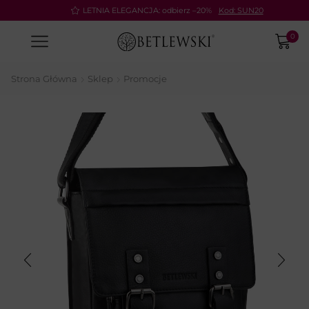
Pay
LETNIA ELEGANCJA: odbierz –20%
Kod: SUN20
0
Strona Główna
Sklep
Promocje