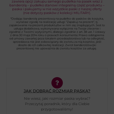
zawiera opcji zakupu samego pudełka na pasek wraz z
banderolą – pudełko stanowi integralną część produktu –
paska i pakujemy w nie wszystkie paski z naszej oferty
(nie dotyczy pasków z kolekcji MILITARY).
*Dodając banderolę prezentową na pudełko do pasków do koszyka,
wyrażasz zgodę na realizację usługi “Zapakuj na prezent”, tj.
zapakowanie na prezent produktu/ów w nim się znajdujących. Jest to
usługa dodatkowa, wykonywana wyłącznie na Twoje zlecenie i
zgodnie z Twoimi wytycznymi, dlatego zgodnie z art. 38 ust. 1 Ustawy
z dnia 30 maja 2014 roku o prawach konsumenta: Prawo odstąpienia
od umowy zawartej poza lokalem przedsiębiorstwa lub na odległość,
sprzedawca nie jest zobowiązany do zwrotu za nią kosztów, jeśli
doszło do ich całkowitej realizacji. Zwrot banderoli/owijki
prezentowej nie upoważnia do zwrotu kosztów za usługę.
JAK DOBRAĆ ROZMIAR PASKA?
Nie wiesz, jaki rozmiar paska wybrać?
Przeczytaj poradnik, który dla Ciebie
przygotowaliśmy!