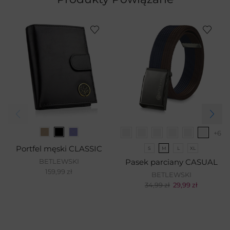
+6
Portfel męski CLASSIC
S
M
L
XL
BETLEWSKI
Pasek parciany CASUAL
159,99
zł
BETLEWSKI
34,99
zł
29,99
zł