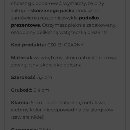
chcesz go podarować, wystarczy, że przy
zakupie
skórzanego paska
dodasz do
zamówienia nasze niezwykłe
pudełko
prezentowe
. Otrzymasz pięknie zapakowany,
ozdobiony delikatną wstążeczką prezent!
Kod produktu:
C30-BI CZARNY
Materiał:
wewnętrzny: skóra naturalna licowa,
zewnętrzny: skóra ekologiczna
Szerokość
: 3,2 cm
Grubość:
0,4 cm
Klamra:
5 cm – automatyczna, metalowa,
srebrny kolor, nieodpowiednia dla alergików
(zawiera nikiel)
Gwarancja:
2 lata