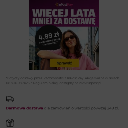
Imię i nazwisko*:
Adres email*:
Telefon:
*Dotyczy dostawy przez Paczkomat® z InPost Pay. Akcja ważna w dniach
10.07-10.08.2026 r. Regulamin akcji dostępny na www.inpost.pl
Wiadomość*:
Darmowa dostawa
dla zamówień o wartości powyżej 249 zł.