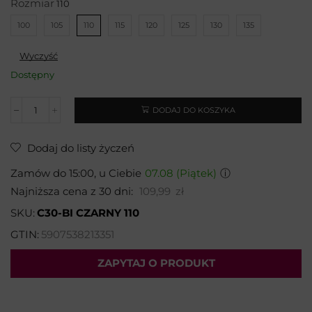
Rozmiar
100
105
110
115
120
125
130
135
Wyczyść
Dostępny
DODAJ DO KOSZYKA
Dodaj do listy życzeń
Zamów do 15:00, u Ciebie
07.08 (Piątek)
ⓘ
Najniższa cena z 30 dni:
109,99
zł
SKU:
C30-BI CZARNY 110
GTIN:
5907538213351
ZAPYTAJ O PRODUKT
Wybierz temat: