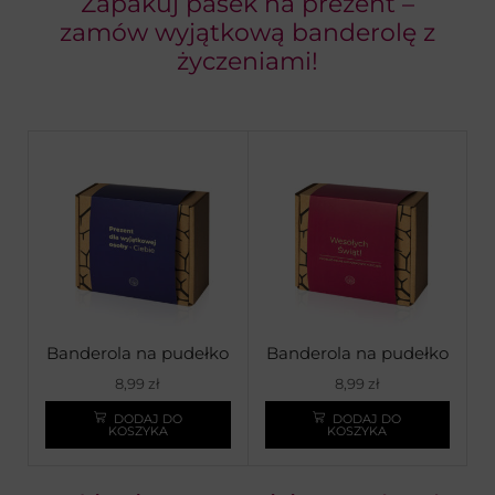
Zapakuj pasek na prezent –
zamów wyjątkową banderolę z
życzeniami!
Banderola na pudełko
Banderola na pudełko
do paska – Usługa
do paska – Usługa
8,99
zł
8,99
zł
pakowania na prezent
pakowania na prezent
DODAJ DO
DODAJ DO
KOSZYKA
KOSZYKA