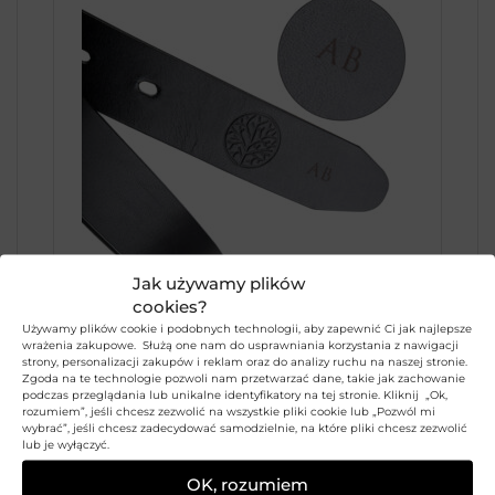
Jak używamy plików
cookies?
Używamy plików cookie i podobnych technologii, aby zapewnić Ci jak najlepsze
Grawer na pasku – Usługa
wrażenia zakupowe. Służą one nam do usprawniania korzystania z nawigacji
strony, personalizacji zakupów i reklam oraz do analizy ruchu na naszej stronie.
29,99
zł
Zgoda na te technologie pozwoli nam przetwarzać dane, takie jak zachowanie
podczas przeglądania lub unikalne identyfikatory na tej stronie. Kliknij „Ok,
WYBIERZ OPCJE
rozumiem”, jeśli chcesz zezwolić na wszystkie pliki cookie lub „Pozwól mi
wybrać”, jeśli chcesz zadecydować samodzielnie, na które pliki chcesz zezwolić
lub je wyłączyć.
Jak zamówić pasek z
grawerem?
OK, rozumiem