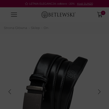
Pay
LETNIA ELEGANCJA: odbierz –20%
Kod: SUN20
0
Strona Główna
Sklep
On