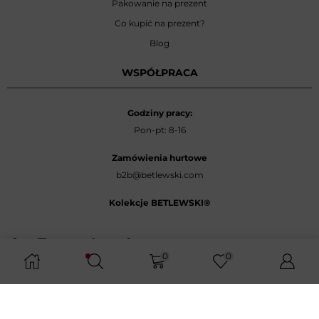
Pakowanie na prezent
Co kupić na prezent?
Blog
WSPÓŁPRACA
Godziny pracy:
Pon-pt: 8-16
Zamówienia hurtowe
b2b@betlewski.com
Kolekcje BETLEWSKI®
0
0
Copyright © 2026 BETLEWSKI®