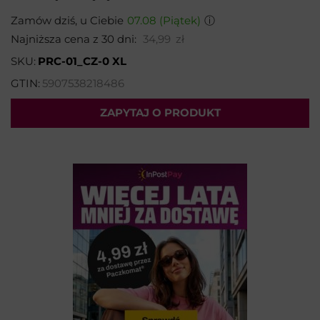
Zamów dziś, u Ciebie
07.08 (Piątek)
ⓘ
Najniższa cena z 30 dni:
34,99
zł
SKU:
PRC-01_CZ-0 XL
GTIN:
5907538218486
ZAPYTAJ O PRODUKT
Wybierz temat:
Imię i nazwisko*:
Adres email*: