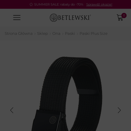
Pay
SUMMER SALE: rabaty do -70%
Sprawdź okazje!
0
Strona Główna
Sklep
Ona
Paski
Paski Plus Size