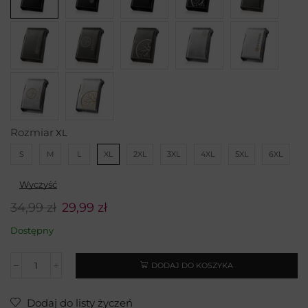
Rozmiar
S
M
L
XL
2XL
3XL
4XL
5XL
6XL
Wyczyść
34,99
zł
29,99
zł
Dostępny
DODAJ DO KOSZYKA
Dodaj do listy życzeń