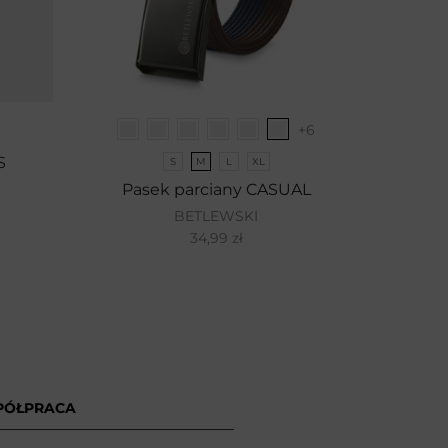
+6
S
Etu
S
M
L
XL
Pasek parciany CASUAL
BETLEWSKI
34,99
zł
PÓŁPRACA