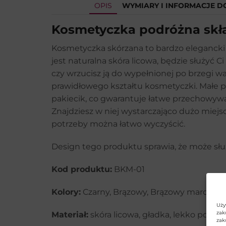
OPIS
WYMIARY I INFORMACJE 
Kosmetyczka podróżna sk
Kosmetyczka skórzana to bardzo elegancki 
jest naturalna skóra licowa, będzie służyć C
czy wrzucisz ją do wypełnionej po brzegi
prawidłowego kształtu kosmetyczki. Małe pa
pakiecik, co gwarantuje łatwe przechowyw
Znajdziesz w niej wystarczająco dużo miej
potrzeby można łatwo wyczyścić.
Design tego produktu sprawia, że może sł
Kod produktu:
BKM-01
Kolory:
Czarny, Brązowy, Brązowy maron, C
Uży
zak
Materiał:
skóra licowa, gładka, lekko połysk
zak