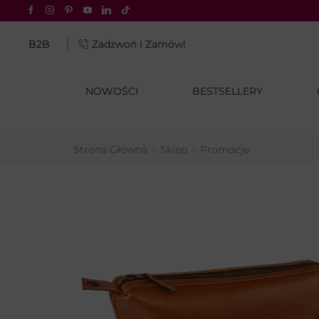
atu® za 4,99 zł tylko z InPost Pay
B2B
Zadzwoń I Zamów!
NOWOŚCI
BESTSELLERY
Strona Główna
Sklep
Promocje