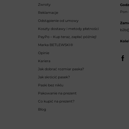
Zwroty
Godz
Pon-p
Reklamacje
Odstąpienie od umowy
Zamó
Koszty dostawy i metody płatności
b2b@
PayPo – Kup teraz, zapłać później!
Kole
Marka BETLEWSKI
®
Opinie
Kariera
Jak dobrać rozmiar paska?
Jak skrócić pasek?
Paski bez niklu
Pakowanie na prezent
Co kupić na prezent?
Blog