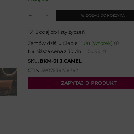
DODAJ DO KOSZYKA
Dodaj do listy życzeń
Zamów dziś, u Ciebie
11.08 (Wtorek)
ⓘ
Najniższa cena z 30 dni:
159,99
zł
SKU:
BKM-01 J.CAMEL
GTIN:
5907538228782
ZAPYTAJ O PRODUKT
Wybierz temat:
Imię i nazwisko*: