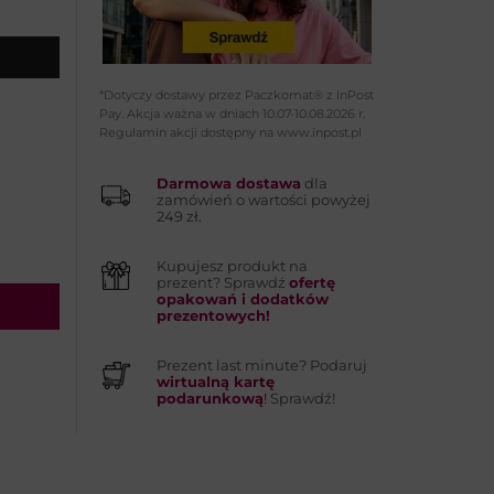
*Dotyczy dostawy przez Paczkomat® z InPost
Pay. Akcja ważna w dniach 10.07-10.08.2026 r.
Regulamin akcji dostępny na www.inpost.pl
Darmowa dostawa
dla
zamówień o wartości powyżej
249 zł.
Kupujesz produkt na
prezent? Sprawdź
ofertę
opakowań i dodatków
prezentowych!
Prezent last minute? Podaruj
wirtualną kartę
podarunkową
!
Sprawdź!