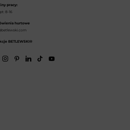
iny pracy:
t: 8-16
wienia hurtowe
betlewski.com
kcje BETLEWSKI®