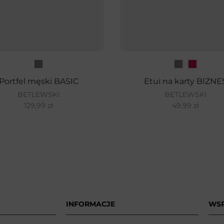
Portfel męski BASIC
Etui na karty BIZNE
BETLEWSKI
BETLEWSKI
129,99
zł
49,99
zł
INFORMACJE
WS