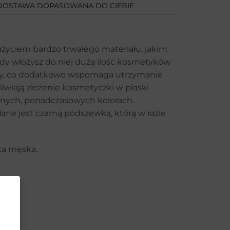
DOSTAWA DOPASOWANA DO CIEBIE
użyciem bardzo trwałego materiału, jakim
kiedy włożysz do niej dużą ilość kosmetyków
kóry, co dodatkowo wspomaga utrzymanie
iwiają złożenie kosmetyczki w płaski
znych, ponadczasowych kolorach.
ane jest czarną podszewką, którą w razie
ka męska.