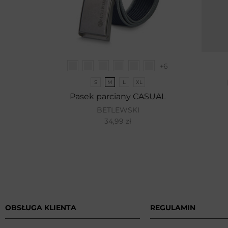
+6
S
M
L
XL
Pasek parciany CASUAL
BETLEWSKI
34,99
zł
OBSŁUGA KLIENTA
REGULAMIN