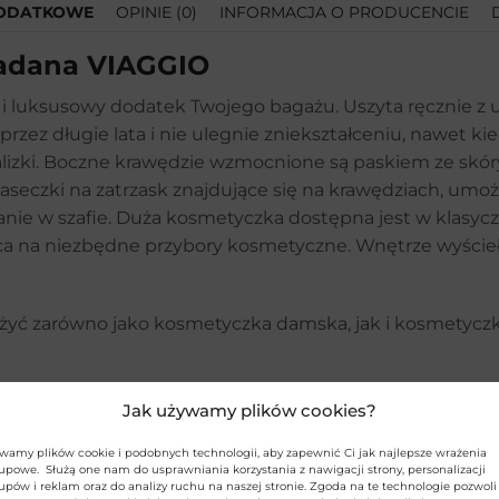
DODATKOWE
OPINIE (0)
INFORMACJA O PRODUCENCIE
ładana VIAGGIO
Adres email*:
i luksusowy dodatek Twojego bagażu. Uszyta ręcznie z 
i przez długie lata i nie ulegnie zniekształceniu, nawet 
 walizki. Boczne krawędzie wzmocnione są paskiem ze s
Telefon:
seczki na zatrzask znajdujące się na krawędziach, umożl
anie w szafie. Duża kosmetyczka dostępna jest w klasyc
sca na niezbędne przybory kosmetyczne. Wnętrze wyścieł
Wiadomość*:
użyć zarówno jako kosmetyczka damska, jak i kosmetycz
Jak używamy plików cookies?
WYŚLIJ
iemny camel, Jasny camel
wamy plików cookie i podobnych technologii, aby zapewnić Ci jak najlepsze wrażenia
upowe. Służą one nam do usprawniania korzystania z nawigacji strony, personalizacji
ująca
upów i reklam oraz do analizy ruchu na naszej stronie. Zgoda na te technologie pozwoli