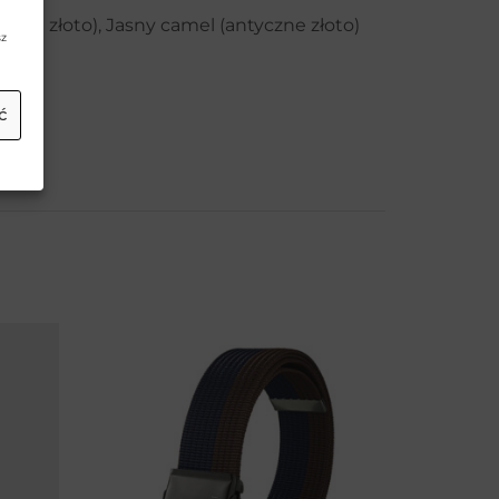
zne złoto), Jasny camel (antyczne złoto)
sz
ć