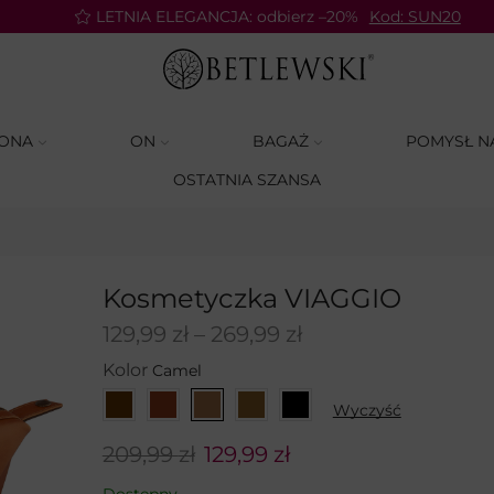
LETNIA ELEGANCJA: odbierz –20%
Kod: SUN20
ONA
ON
BAGAŻ
POMYSŁ N
OSTATNIA SZANSA
Kosmetyczka VIAGGIO
129,99
zł
–
269,99
zł
Kolor
Wyczyść
209,99
zł
129,99
zł
Dostępny