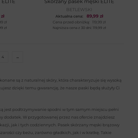
 ELITE
Skórzany pasek męski ELITE
BETLEWSKI
9
zł
89,99
zł
Aktualna cena:
99
zł
Cena przed obniżką:
119,99
zł
,99
zł
Najniższa cena z 30 dni:
119,99
zł
4
→
nane są z naturalnej skóry, która charakteryzuje się wysoką
kujesz dzięki temu gwarancję, że nasze paski będą służyły Ci
jaką jest podtrzymywanie spodni w tym samym miejscu pełni
y dodatek. W przygotowanej przez nas ofercie znajdziesz
zji, jak i tych codziennych. Pasek skórzany męski brązowy
rości czy beżu, zarówno gładkich, jak i w kratkę. Takie