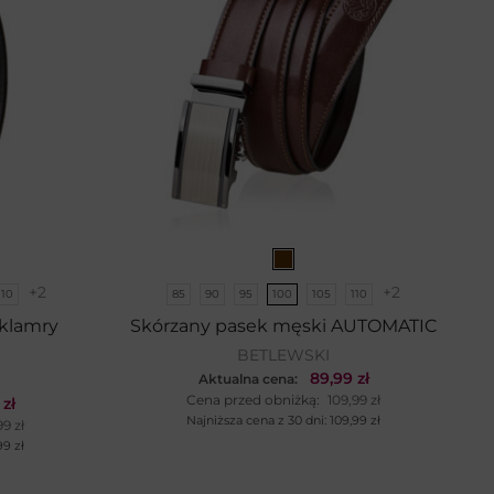
+2
+2
110
85
90
95
100
105
110
klamry
Skórzany pasek męski AUTOMATIC
BETLEWSKI
89,99
zł
Aktualna cena:
Cena przed obniżką:
109,99
zł
9
zł
Najniższa cena z 30 dni:
109,99
zł
99
zł
,99
zł