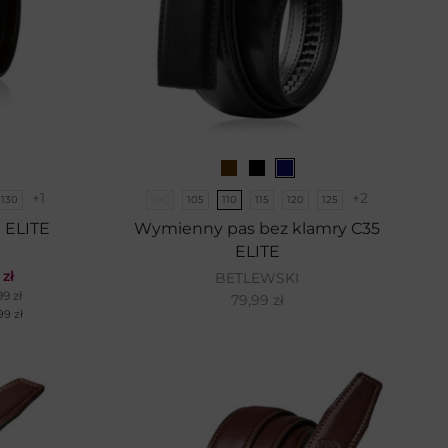
+1
+2
130
100
105
110
115
120
125
 ELITE
Wymienny pas bez klamry C35
ELITE
9
zł
BETLEWSKI
,99
zł
79,99
zł
,99
zł