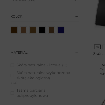
Paski
(110)
Etui
(42)
KOLOR
Akcesoria damskie
(183)
Odzież damska
(3)
On
(566)
Portfele
(149)
105
1
Paski
(150)
MATERIAŁ
Skórz
Bez niklu
(3)
Skóra naturalna - licowa
(15)
Ak
Czarne
(50)
Cen
Skóra naturalna wykończona
Brązowe
(40)
Najn
skórą ekologiczną
Skórzane
(118)
(24)
Parciane
(15)
Taśma parciana
Paski XXL
(17)
polipropylenowa
(1)
Akcesoria do pasków
(21)