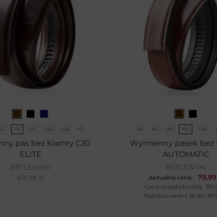
+2
05
110
115
120
125
85
90
95
100
105
ny pas bez klamry C30
Wymienny pasek bez 
ELITE
AUTOMATIC
BETLEWSKI
BETLEWSKI
79,9
69,99
zł
Aktualna cena:
Cena przed obniżką:
89,
Najniższa cena z 30 dni:
89