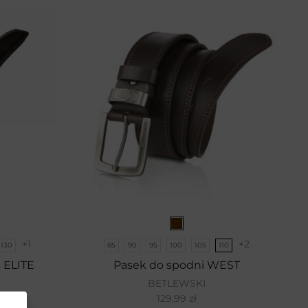
+1
+2
130
85
90
95
100
105
110
 ELITE
Pasek do spodni WEST
BETLEWSKI
9
zł
129,99
zł