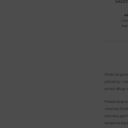
Dodatki do domu
(7)
Skór
Ostatnia szansa
(134)
Ak
Promocje
(513)
Cen
Najn
+15 więcej
Paski brązow
jakością i o
przez długi 
Pasek brązo
również funk
szeroką gam
świetnie będ