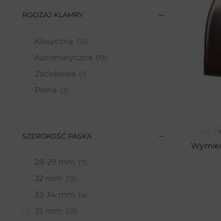
Torby
(127)
RODZAJ KLAMRY
Akcesoria męskie
(129)
Etui
(37)
Klasyczna
(12)
Odzież męska
(6)
Automatyczna
(19)
Dziecko
(21)
Zaciskowa
(1)
Torebki i plecaki
(1)
Pełna
(3)
Akcesoria dla dzieci
(11)
Portfele
(2)
Paski
(7)
100
1
SZEROKOŚĆ PASKA
Wymien
Bagaż
(103)
28-29 mm
(7)
Walizki
(31)
32 mm
(12)
Kuferki podróżne
(4)
Kosmetyczki
(37)
33-34 mm
(4)
Plecaki
(9)
35 mm
(12)