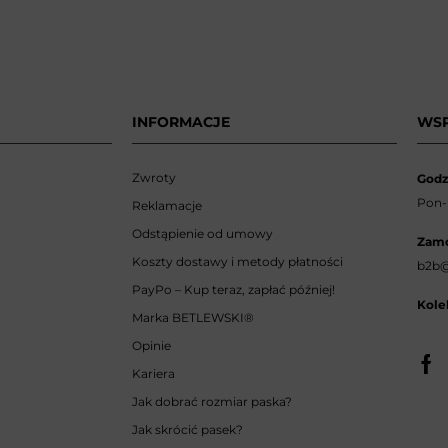
INFORMACJE
WS
Zwroty
Godz
Pon-p
Reklamacje
Odstąpienie od umowy
Zamó
Koszty dostawy i metody płatności
b2b@
PayPo – Kup teraz, zapłać później!
Kole
Marka BETLEWSKI
®
Opinie
Kariera
Jak dobrać rozmiar paska?
Jak skrócić pasek?