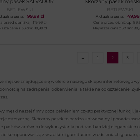
zany pasek SALVADOR
Skórzany pasek męski
BETLEWSKI
BETLEWSKI
99,99
zł
49,9
tualna cena:
Aktualna cena:
a przed obniżką:
119,99
zł
Cena przed obniżką:
89,
iższa cena z 30 dni:
119,99
zł
Najniższa cena z 30 dni:
89
←
1
2
3
e męskie znajdujące się w ofercie naszego sklepu internetowego wyko
dpornością na zadrapania, odbarwienia, a także na odkształcanie. Zys
czas.
wy męski naszej firmy poza pełnieniem czysto praktycznej funkcji, 
cję estetyczną. Skórzany pasek to bardzo uniwersalny i ponadczasow
ę pasków zarówno do wykorzystania podczas bardziej eleganckich oka
zie komponował się z wszelkimi garniturami w odcieniach granatu, sza