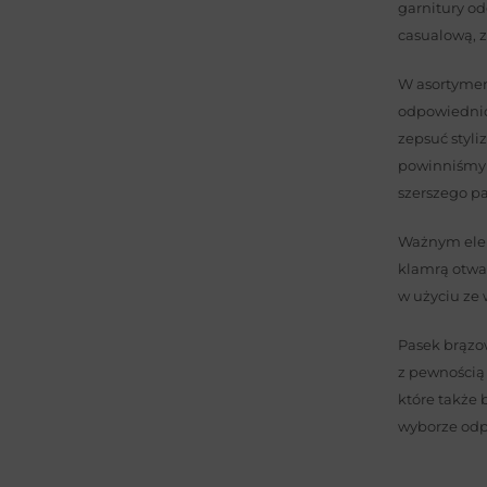
garnitury od
casualową, z
W asortymen
odpowiednio
zepsuć styli
powinniśmy 
szerszego pa
Ważnym eleme
klamrą otwa
w użyciu ze 
Pasek brązow
z pewnością 
które także
wyborze odp