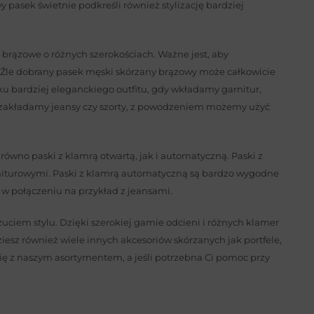
 pasek świetnie podkreśli również stylizację bardziej
brązowe o różnych szerokościach. Ważne jest, aby
. Źle dobrany pasek męski skórzany brązowy może całkowicie
u bardziej eleganckiego outfitu, gdy wkładamy garnitur,
y zakładamy jeansy czy szorty, z powodzeniem możemy użyć
ówno paski z klamrą otwartą, jak i automatyczną. Paski z
rniturowymi. Paski z klamrą automatyczną są bardzo wygodne
ę w połączeniu na przykład z jeansami.
ciem stylu. Dzięki szerokiej gamie odcieni i różnych klamer
dziesz również wiele innych akcesoriów skórzanych jak portfele,
ę z naszym asortymentem, a jeśli potrzebna Ci pomoc przy