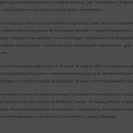
grywają swą rolę zarówno w modzie ślubnej, jak i biznesowej. Brązowy
 wykorzystaniem jeansów, koszulki polo i sneakersów.
cie naszego sklepu bez problemu znajdziesz paski skórzane męskie 
 dobrać szerokość paska do szerokości szlufek w naszych spodniach
zację i negatywnie wpłynąć na komfort jego użytkowania. W przypadk
wybrać węższy pasek. Natomiast przy stylizacjach codziennych, gd
ska.
ntem pasków jest także ich klamra. W naszej ofercie znajdziesz zar
rtą są bardziej klasyczne i idealnie komponują się ze spodniami ga
względu na szybką regulację długości. Te paski świetnie sprawdzą si
y męski to również świetny pomysł na prezent dla mężczyzny z poczu
znajdziesz coś dla siebie lub bliskiej Ci osoby. W naszej ofercie znaj
 będą idealnym dodatkiem do prezentu. Zapraszamy do zapoznania si
owiedniego paska zachęcamy do kontaktu z naszą obsługą.