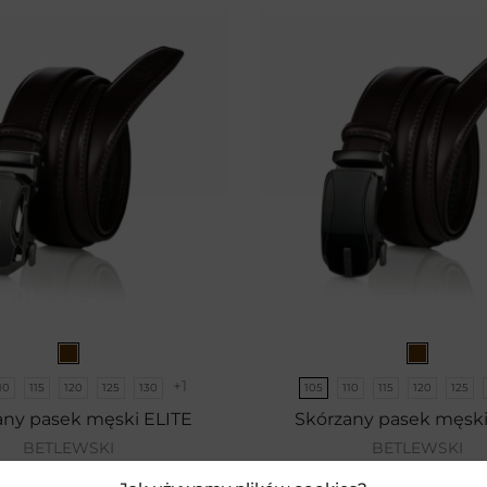
+1
10
115
120
125
130
105
110
115
120
125
any pasek męski ELITE
Skórzany pasek męski
BETLEWSKI
BETLEWSKI
69,99
zł
69,9
tualna cena:
Aktualna cena: