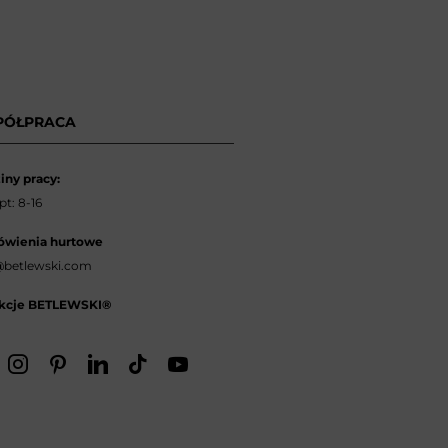
PÓŁPRACA
iny pracy:
t: 8-16
wienia hurtowe
betlewski.com
kcje BETLEWSKI®