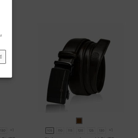
,99
zł
,99
zł
sz
ć
+1
+1
130
105
110
115
120
125
130