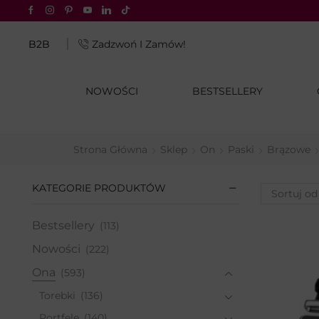
rabaty do -70%
Sprawdź okazje!
B2B
Zadzwoń I Zamów!
NOWOŚCI
BESTSELLERY
Strona Główna
Sklep
On
Paski
Brązowe
KATEGORIE PRODUKTÓW
Bestsellery
(113)
Nowości
(222)
Ona
(593)
Torebki
(136)
Portfele
(140)