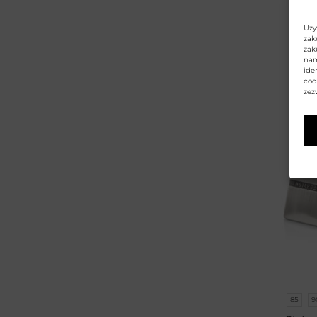
Cen
Najn
Bransoletka z grawerem
(6)
Uży
zak
Produkty personalizowane
(4)
zak
nam
Galanteria i dodatki
(66)
ide
coo
Opakowanie na Prezent
(6)
zez
Karty podarunkowe
(19)
Prezent na święta
(2)
Dla niej
(2)
Dla niego
(2)
Pielęgnacja skóry
(83)
Obuwie i galanteria
(83)
Akcesoria kaletnicze
(1)
Portfele damskie i męskie
(170)
Rękawiczki skórzane
(27)
85
9