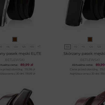
+1
10
115
120
125
130
105
110
115
120
125
any pasek męski ELITE
Skórzany pasek męski
BETLEWSKI
BETLEWSKI
89,99
zł
89,9
tualna cena:
Aktualna cena:
a przed obniżką:
119,99
zł
Cena przed obniżką:
119
iższa cena z 30 dni:
119,99
zł
Najniższa cena z 30 dni:
119