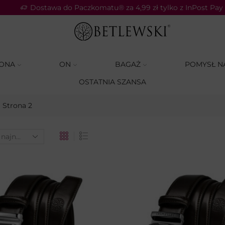
Dostawa do Paczkomatu® za 4,99 zł tylko z InPost Pay
ONA
ON
BAGAŻ
POMYSŁ N
OSTATNIA SZANSA
Strona 2