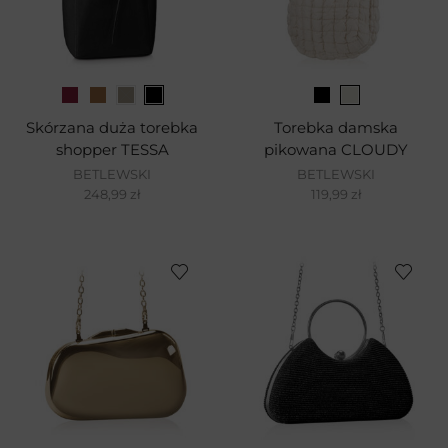
Skórzana duża torebka
Torebka damska
shopper TESSA
pikowana CLOUDY
BETLEWSKI
BETLEWSKI
248,99
zł
119,99
zł