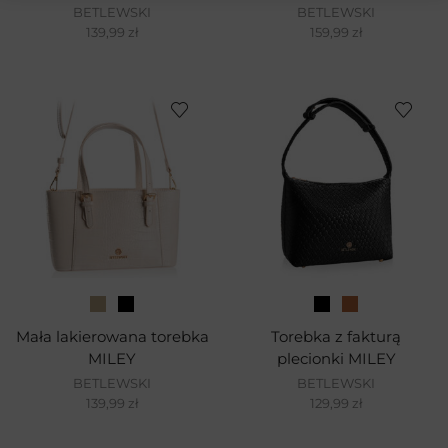
BETLEWSKI
BETLEWSKI
139,99
zł
159,99
zł
Mała lakierowana torebka
Torebka z fakturą
MILEY
plecionki MILEY
BETLEWSKI
BETLEWSKI
139,99
zł
129,99
zł