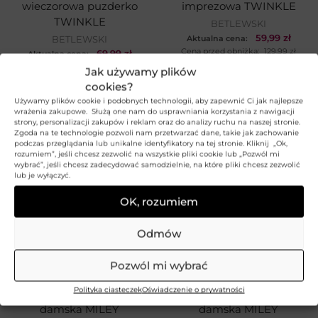
wieczorowa puzderko
imprezowa TWINKLE
TWINKLE
BETLEWSKI
59,99
zł
BETLEWSKI
Aktualna cena:
Cena przed obniżką:
129,99
zł
69,99
zł
Aktualna cena:
Najniższa cena z 30 dni:
69,99
zł
Cena przed obniżką:
129,99
zł
Jak używamy plików
Najniższa cena z 30 dni:
129,99
zł
cookies?
Używamy plików cookie i podobnych technologii, aby zapewnić Ci jak najlepsze
wrażenia zakupowe. Służą one nam do usprawniania korzystania z nawigacji
strony, personalizacji zakupów i reklam oraz do analizy ruchu na naszej stronie.
Zgoda na te technologie pozwoli nam przetwarzać dane, takie jak zachowanie
podczas przeglądania lub unikalne identyfikatory na tej stronie. Kliknij „Ok,
rozumiem”, jeśli chcesz zezwolić na wszystkie pliki cookie lub „Pozwól mi
wybrać”, jeśli chcesz zadecydować samodzielnie, na które pliki chcesz zezwolić
lub je wyłączyć.
OK, rozumiem
Odmów
Pozwól mi wybrać
Polityka ciasteczek
Oświadczenie o prywatności
Usztywniana torebka
Wizytowa torebka
damska MILEY
damska MILEY