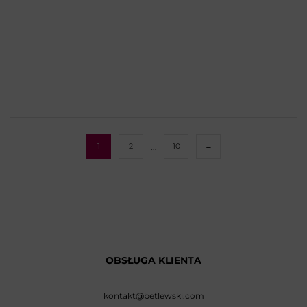
…
1
2
10
→
OBSŁUGA KLIENTA
kontakt@betlewski.com