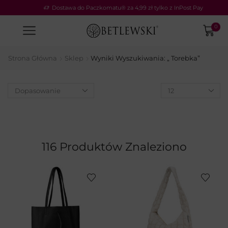
Dostawa do Paczkomatu® za 4,99 zł tylko z InPost Pay
0
Strona Główna
Sklep
Wyniki Wyszukiwania: „ Torebka”
116
Produktów Znaleziono