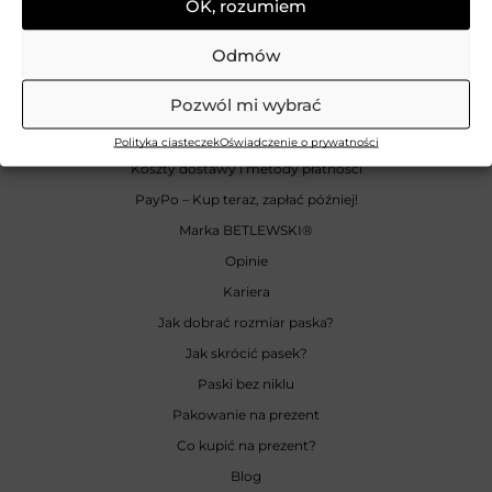
OK, rozumiem
INFORMACJE
Odmów
Zwroty
Pozwól mi wybrać
Reklamacje
Odstąpienie od umowy
Polityka ciasteczek
Oświadczenie o prywatności
Koszty dostawy i metody płatności
PayPo – Kup teraz, zapłać później!
Marka BETLEWSKI
®
Opinie
Kariera
Jak dobrać rozmiar paska?
Jak skrócić pasek?
Paski bez niklu
Pakowanie na prezent
Co kupić na prezent?
Blog