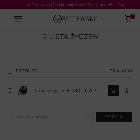
Dostawa do Paczkomatu® za 4,99 zł tylko z InPost Pay
0
LISTA ŻYCZEŃ
PRODUKT
DZIAŁANIA
Skórzany pasek REGULAR
ZASTOSUJ