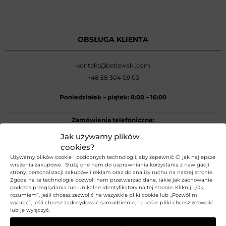
OBSŁUGA KLIENTA
kontakt@betlewski.com
+48 58 304 09 03
Poniedziałek –
piątek: 8:00
–
16:00
Zamówienia telefoniczne:
+48 58 304 09 03
Jak używamy plików
cookies?
Używamy plików cookie i podobnych technologii, aby zapewnić Ci jak najlepsze
REGULAMIN
wrażenia zakupowe. Służą one nam do usprawniania korzystania z nawigacji
strony, personalizacji zakupów i reklam oraz do analizy ruchu na naszej stronie.
Zgoda na te technologie pozwoli nam przetwarzać dane, takie jak zachowanie
Regulamin sklepu
podczas przeglądania lub unikalne identyfikatory na tej stronie. Kliknij „Ok,
rozumiem”, jeśli chcesz zezwolić na wszystkie pliki cookie lub „Pozwól mi
Polityka prywatności
wybrać”, jeśli chcesz zadecydować samodzielnie, na które pliki chcesz zezwolić
lub je wyłączyć.
Polityka Plików Cookies