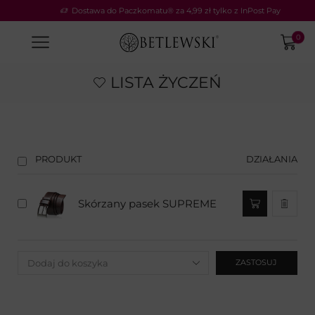
Dostawa do Paczkomatu® za 4,99 zł tylko z InPost Pay
0
LISTA ŻYCZEŃ
PRODUKT
DZIAŁANIA
Skórzany pasek SUPREME
ZASTOSUJ