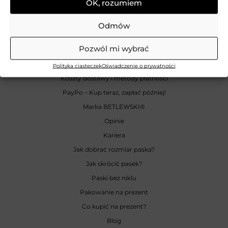
OK, rozumiem
INFORMACJE
Odmów
Zwroty
Pozwól mi wybrać
Reklamacje
Odstąpienie od umowy
Polityka ciasteczek
Oświadczenie o prywatności
Koszty dostawy i metody płatności
PayPo – Kup teraz, zapłać później!
Marka BETLEWSKI
®
Opinie
Kariera
Jak dobrać rozmiar paska?
Jak skrócić pasek?
Paski bez niklu
Pakowanie na prezent
Co kupić na prezent?
Blog