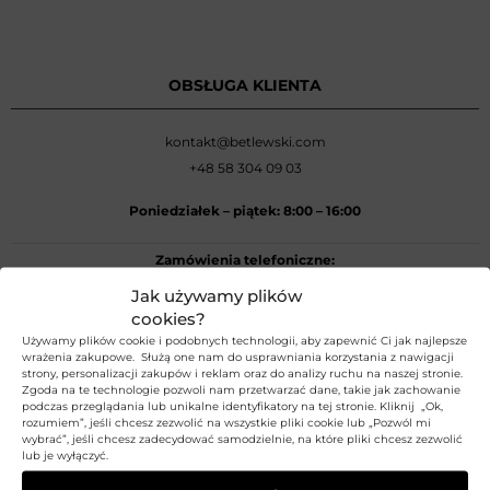
OBSŁUGA KLIENTA
kontakt@betlewski.com
+48 58 304 09 03
Poniedziałek –
piątek: 8:00
–
16:00
Zamówienia telefoniczne:
+48 58 304 09 03
Jak używamy plików
cookies?
Używamy plików cookie i podobnych technologii, aby zapewnić Ci jak najlepsze
REGULAMIN
wrażenia zakupowe. Służą one nam do usprawniania korzystania z nawigacji
strony, personalizacji zakupów i reklam oraz do analizy ruchu na naszej stronie.
Zgoda na te technologie pozwoli nam przetwarzać dane, takie jak zachowanie
Regulamin sklepu
podczas przeglądania lub unikalne identyfikatory na tej stronie. Kliknij „Ok,
rozumiem”, jeśli chcesz zezwolić na wszystkie pliki cookie lub „Pozwól mi
Polityka prywatności
wybrać”, jeśli chcesz zadecydować samodzielnie, na które pliki chcesz zezwolić
lub je wyłączyć.
Polityka Plików Cookies