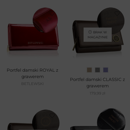
BRAK W
MAGAZYNIE
Portfel damski ROYAL z
grawerem
Portfel damski CLASSIC z
BETLEWSKI
grawerem
179,99
zł