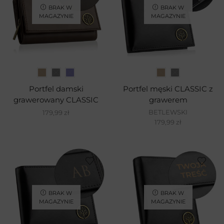
BRAK W
BRAK W
MAGAZYNIE
MAGAZYNIE
Portfel damski
Portfel męski CLASSIC z
grawerowany CLASSIC
grawerem
BETLEWSKI
179,99
zł
179,99
zł
BRAK W
BRAK W
MAGAZYNIE
MAGAZYNIE