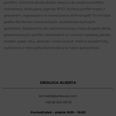
portfelu. Ochrona działa dzięki wszyciu do wnętrza portfela
membrany, blokującej sygnały RFID. Stylowy portfel męski z
grawerem, wyposażony w nowoczesne technologie? To nie lada
gratka dla fanów nowoczesnych, aczkolwiek stylowych
gadżetów. Zapraszamy do zapoznania się z naszą bogatą ofertą
grawerowanych portfeli. Betlewski® to również wysokiej jakości
torebki, paski, etui, aktówki i wiele innych. Piękne przedmioty,
wykonane z niezwykłą starannością to nasza specjalność.
OBSŁUGA KLIENTA
kontakt@betlewski.com
+48 58 304 09 03
Poniedziałek –
piątek: 8:00
–
16:00