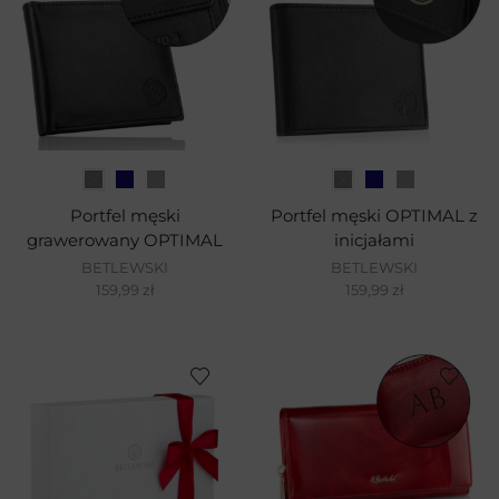
Portfel męski
Portfel męski OPTIMAL z
grawerowany OPTIMAL
inicjałami
BETLEWSKI
BETLEWSKI
159,99
zł
159,99
zł