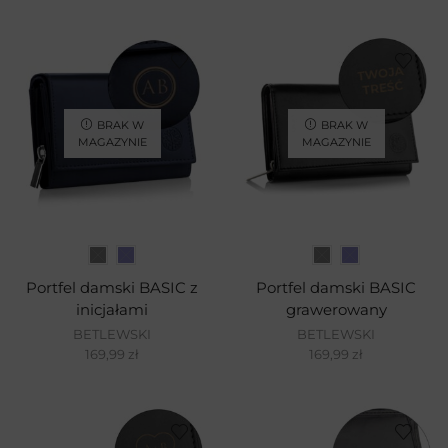
BRAK W
BRAK W
MAGAZYNIE
MAGAZYNIE
Portfel damski BASIC z
Portfel damski BASIC
inicjałami
grawerowany
BETLEWSKI
BETLEWSKI
169,99
zł
169,99
zł