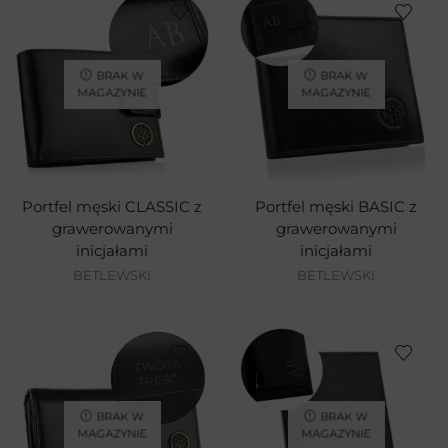
BRAK W
BRAK W
MAGAZYNIE
MAGAZYNIE
Portfel męski CLASSIC z
Portfel męski BASIC z
grawerowanymi
grawerowanymi
inicjałami
inicjałami
BETLEWSKI
BETLEWSKI
BRAK W
BRAK W
MAGAZYNIE
MAGAZYNIE