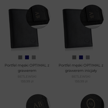
Portfel męski OPTIMAL z
Portfel męski OPTIMAL z
grawerem
grawerem inicjały
BETLEWSKI
BETLEWSKI
159,99
zł
159,99
zł