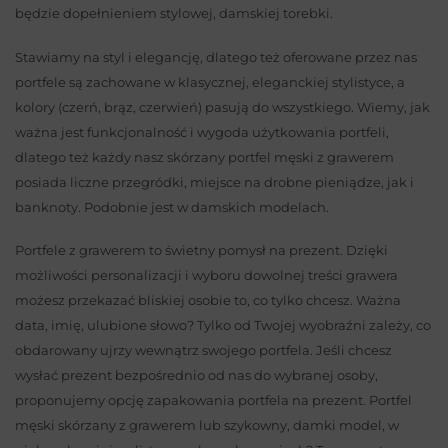
będzie dopełnieniem stylowej, damskiej torebki.
Stawiamy na styl i elegancję, dlatego też oferowane przez nas
portfele są zachowane w klasycznej, eleganckiej stylistyce, a
kolory (czerń, brąz, czerwień) pasują do wszystkiego. Wiemy, jak
ważna jest funkcjonalność i wygoda użytkowania portfeli,
dlatego też każdy nasz skórzany portfel męski z grawerem
posiada liczne przegródki, miejsce na drobne pieniądze, jak i
banknoty. Podobnie jest w damskich modelach.
Portfele z grawerem to świetny pomysł na prezent. Dzięki
możliwości personalizacji i wyboru dowolnej treści grawera
możesz przekazać bliskiej osobie to, co tylko chcesz. Ważna
data, imię, ulubione słowo? Tylko od Twojej wyobraźni zależy, co
obdarowany ujrzy wewnątrz swojego portfela. Jeśli chcesz
wysłać prezent bezpośrednio od nas do wybranej osoby,
proponujemy opcję zapakowania portfela na prezent. Portfel
męski skórzany z grawerem lub szykowny, damki model, w