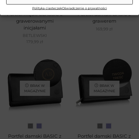
Polityka ciasteczek
Oświadczenie o prywatności
Portfel męski CLASSIC z
Portfel damski BASIC z
grawerowanymi
grawerem
inicjałami
169,99
zł
BETLEWSKI
179,99
zł
BRAK W
BRAK W
MAGAZYNIE
MAGAZYNIE
Portfel damski BASIC z
Portfel damski BASIC z