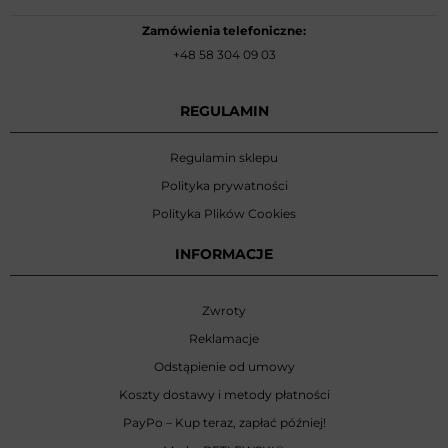
Zamówienia telefoniczne:
+48 58 304 09 03
REGULAMIN
Regulamin sklepu
Polityka prywatności
Polityka Plików Cookies
INFORMACJE
Zwroty
Reklamacje
Odstąpienie od umowy
Koszty dostawy i metody płatności
PayPo – Kup teraz, zapłać później!