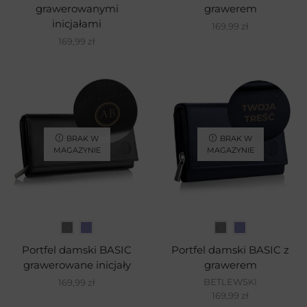
grawerowanymi
grawerem
inicjałami
169,99
zł
169,99
zł
BRAK W
BRAK W
MAGAZYNIE
MAGAZYNIE
Portfel damski BASIC
Portfel damski BASIC z
grawerowane inicjały
grawerem
BETLEWSKI
169,99
zł
169,99
zł