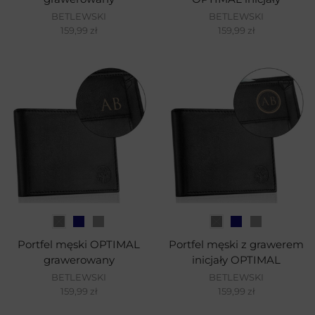
BETLEWSKI
BETLEWSKI
159,99
zł
159,99
zł
Portfel męski OPTIMAL
Portfel męski z grawerem
grawerowany
inicjały OPTIMAL
BETLEWSKI
BETLEWSKI
159,99
zł
159,99
zł