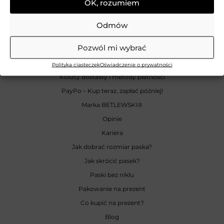
OK, rozumiem
INFORMACJE
Odmów
Zwroty
Pozwól mi wybrać
Reklamacje
Odstąpienie od umowy
Polityka ciasteczek
Oświadczenie o prywatności
Koszty dostawy i metody płatności
PayPo – Kup teraz, zapłać później!
Marka BETLEWSKI
®
Opinie
Kariera
Jak dobrać rozmiar paska?
Jak skrócić pasek?
Paski bez niklu
Pakowanie na prezent
Co kupić na prezent?
Blog