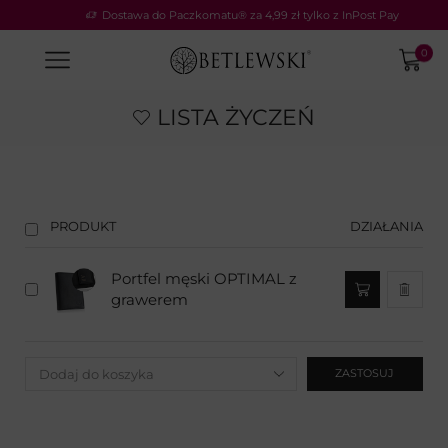
Dostawa do Paczkomatu® za 4,99 zł tylko z InPost Pay
0
LISTA ŻYCZEŃ
PRODUKT
DZIAŁANIA
Portfel męski OPTIMAL z
grawerem
ZASTOSUJ