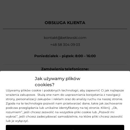
OBSŁUGA KLIENTA
kontakt@betlewski.com
+48 58 304 09 03
Poniedziałek –
piątek: 8:00
–
16:00
Zamówienia telefoniczne:
+48 58 304 09 03
Jak używamy plików
cookies?
Używamy plików cookie i podobnych technologii, aby zapewnić Ci jak najlepsze
REGULAMIN
wrażenia zakupowe. Służą one nam do usprawniania korzystania z nawigacji
strony, personalizacji zakupów i reklam oraz do analizy ruchu na naszej stronie.
Zgoda na te technologie pozwoli nam przetwarzać dane, takie jak zachowanie
Regulamin sklepu
podczas przeglądania lub unikalne identyfikatory na tej stronie. Kliknij „Ok,
rozumiem”, jeśli chcesz zezwolić na wszystkie pliki cookie lub „Pozwól mi
Polityka prywatności
wybrać”, jeśli chcesz zadecydować samodzielnie, na które pliki chcesz zezwolić
lub je wyłączyć.
Polityka Plików Cookies